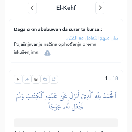
El-Kehf
Daga cikin abubuwan da surar ta kunsa.:
بيان منهج التعامل مع الفتن.
Pojašnjavanje načina ophođenja prema
iskušenjima.
1
:
18
ٱلۡحَمۡدُ لِلَّهِ ٱلَّذِيٓ أَنزَلَ عَلَىٰ عَبۡدِهِ ٱلۡكِتَٰبَ وَلَمۡ
يَجۡعَل لَّهُۥ عِوَجَاۜ