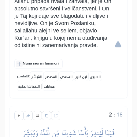
Allahu pripada hvala i zahvala, jer je On
apsolutno savršeni i veličanstveni, i On
je Taj koji daje sve blagodati, i vidljive i
nevidljive. On je Svom Poslaniku,
sallallahu alejhi ve sellem, objavio
Kur’an, knjigu u kojoj nema otuđivanja
od istine ni zanemarivanja pravde.
Nuna sauran fassarori
التفاسير:
الطبري
ابن كثير
السعدي
المختصر
المُيسَّر
|
هدايات
النفحات المكية
2
:
18
قَيِّمٗا لِّيُنذِرَ بَأۡسٗا شَدِيدٗا مِّن لَّدُنۡهُ وَيُبَشِّرَ