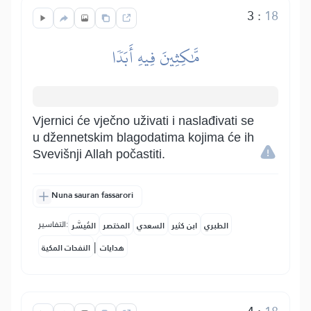
3
:
18
مَّٰكِثِينَ فِيهِ أَبَدٗا
Vjernici će vječno uživati i naslađivati se
u džennetskim blagodatima kojima će ih
Svevišnji Allah počastiti.
Nuna sauran fassarori
التفاسير:
الطبري
ابن كثير
السعدي
المختصر
المُيسَّر
|
هدايات
النفحات المكية