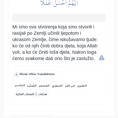
أَيُّهُمۡ أَحۡسَنُ عَمَلٗا
Mi smo sva stvorenja koja smo stvorili i
rasijali po Zemlji učinili ljepotom i
ukrasom Zemlje, čime iskušavamo ljude:
ko će od njih činiti dobra djela, koja Allah
voli, a ko će činiti loša djela. Nakon toga
ćemo svakome dati ono što je zaslužio.
Show other translations
التفاسير:
الطبري
ابن كثير
السعدي
المختصر
المُيسَّر
|
هدايات
النفحات المكية