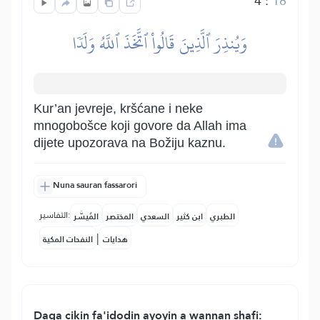
4
:
18
وَيُنذِرَ ٱلَّذِينَ قَالُواْ ٱتَّخَذَ ٱللَّهُ وَلَدٗا
Kur’an jevreje, kršćane i neke
mnogobošce koji govore da Allah ima
dijete upozorava na Božiju kaznu.
Nuna sauran fassarori
التفاسير:
الطبري
ابن كثير
السعدي
المختصر
المُيسَّر
|
هدايات
النفحات المكية
Daga cikin fa'idodin ayoyin a wannan shafi: