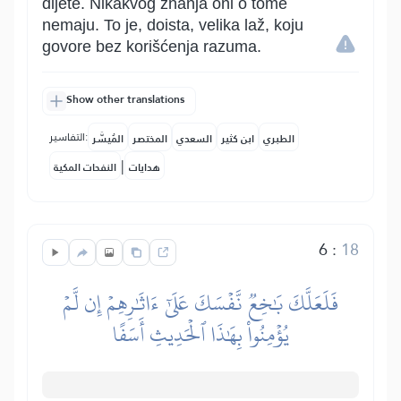
dijete. Nikakvog znanja oni o tome
nemaju. To je, doista, velika laž, koju
govore bez korišćenja razuma.
Show other translations
التفاسير:
الطبري
ابن كثير
السعدي
المختصر
المُيسَّر
|
هدايات
النفحات المكية
6
:
18
فَلَعَلَّكَ بَٰخِعٞ نَّفۡسَكَ عَلَىٰٓ ءَاثَٰرِهِمۡ إِن لَّمۡ
يُؤۡمِنُواْ بِهَٰذَا ٱلۡحَدِيثِ أَسَفًا