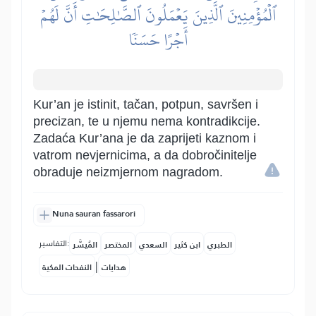
ٱلۡمُؤۡمِنِينَ ٱلَّذِينَ يَعۡمَلُونَ ٱلصَّٰلِحَٰتِ أَنَّ لَهُمۡ
أَجۡرًا حَسَنٗا
Kur’an je istinit, tačan, potpun, savršen i
precizan, te u njemu nema kontradikcije.
Zadaća Kur’ana je da zaprijeti kaznom i
vatrom nevjernicima, a da dobročinitelje
obraduje neizmjernom nagradom.
Nuna sauran fassarori
التفاسير:
الطبري
ابن كثير
السعدي
المختصر
المُيسَّر
|
هدايات
النفحات المكية