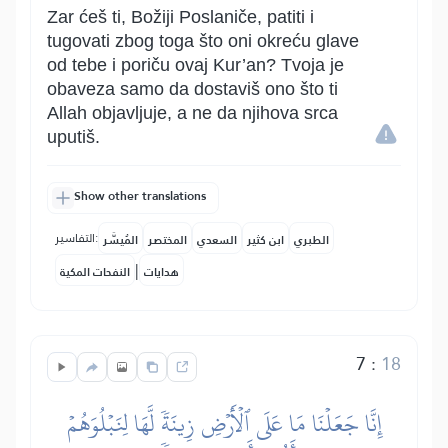
Zar ćeš ti, Božiji Poslaniče, patiti i
tugovati zbog toga što oni okreću glave
od tebe i poriču ovaj Kur’an? Tvoja je
obaveza samo da dostaviš ono što ti
Allah objavljuje, a ne da njihova srca
uputiš.
Show other translations
التفاسير:
الطبري
ابن كثير
السعدي
المختصر
المُيسَّر
|
هدايات
النفحات المكية
7
:
18
إِنَّا جَعَلۡنَا مَا عَلَى ٱلۡأَرۡضِ زِينَةٗ لَّهَا لِنَبۡلُوَهُمۡ