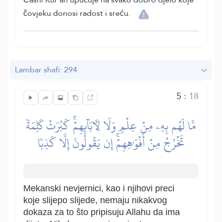
čovjeku donosi radost i sreću.
Lambar shafi: 294
5
:
18
مَّا لَهُم بِهِۦ مِنۡ عِلۡمٖ وَلَا لِأٓبَآئِهِمۡۚ كَبُرَتۡ كَلِمَةٗ
تَخۡرُجُ مِنۡ أَفۡوَٰهِهِمۡۚ إِن يَقُولُونَ إِلَّا كَذِبٗا
Mekanski nevjernici, kao i njihovi preci
koje slijepo slijede, nemaju nikakvog
dokaza za to što pripisuju Allahu da ima