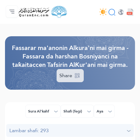
Gida
Jerin ginshikan taken fassarorin
Audio
Ayyukan masu bunkasawa - API
Dangane da wannan aikin
Ka tuntube mu
Harshe
Browse Old Version
Fassarar ma'anonin Alkura'ni mai girma -
Fassara da harshan Bosniyanci na
taƙaitaccen Tafsirin AlƘur'ani mai girma.
Share
Sura Al'kahf
Shafi (fegi)
Aya
Lambar shafi: 293