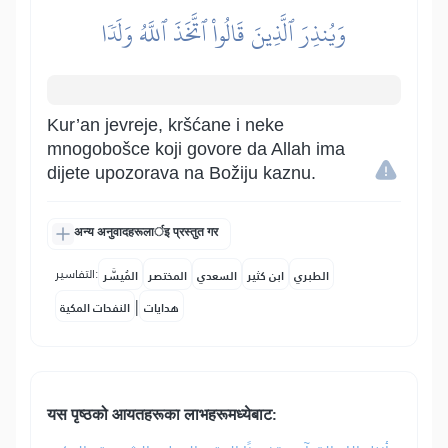
وَيُنذِرَ ٱلَّذِينَ قَالُواْ ٱتَّخَذَ ٱللَّهُ وَلَدٗا
Kur’an jevreje, kršćane i neke
mnogobošce koji govore da Allah ima
dijete upozorava na Božiju kaznu.
अन्य अनुवादहरूलार्इ प्रस्तुत गर
التفاسير:
الطبري
ابن كثير
السعدي
المختصر
المُيسَّر
|
هدايات
النفحات المكية
यस पृष्ठको आयतहरूका लाभहरूमध्येबाट: