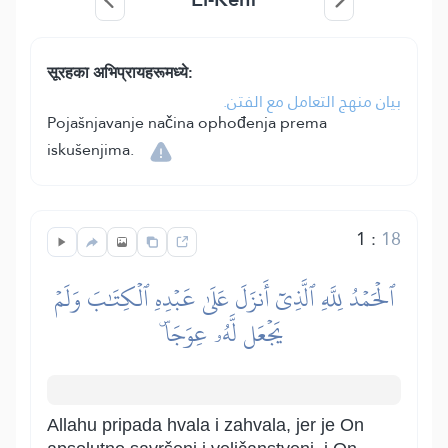
सूरहका अभिप्रायहरूमध्ये:
بيان منهج التعامل مع الفتن.
Pojašnjavanje načina ophođenja prema
iskušenjima.
1
:
18
ٱلۡحَمۡدُ لِلَّهِ ٱلَّذِيٓ أَنزَلَ عَلَىٰ عَبۡدِهِ ٱلۡكِتَٰبَ وَلَمۡ
يَجۡعَل لَّهُۥ عِوَجَاۜ
Allahu pripada hvala i zahvala, jer je On