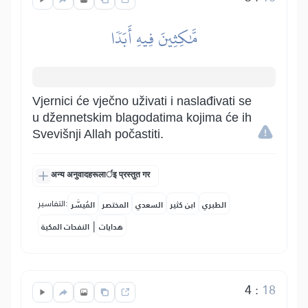
مَّٰكِثِينَ فِيهِ أَبَدٗا
Vjernici će vječno uživati i naslađivati se
u džennetskim blagodatima kojima će ih
Svevišnji Allah počastiti.
अन्य अनुवादहरूलार्इ प्रस्तुत गर
التفاسير:
الطبري
ابن كثير
السعدي
المختصر
المُيسَّر
|
هدايات
النفحات المكية
4
:
18