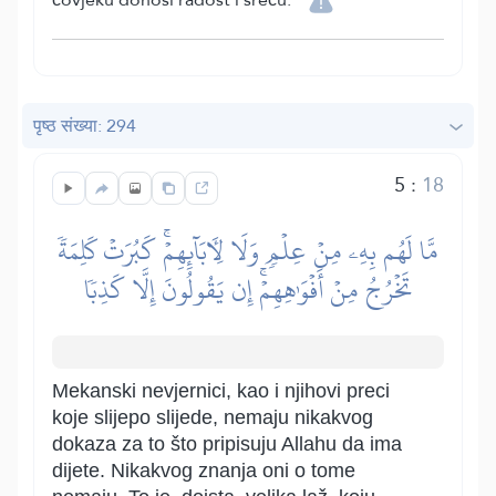
पृष्ठ संख्या: 294
5
:
18
مَّا لَهُم بِهِۦ مِنۡ عِلۡمٖ وَلَا لِأٓبَآئِهِمۡۚ كَبُرَتۡ كَلِمَةٗ
تَخۡرُجُ مِنۡ أَفۡوَٰهِهِمۡۚ إِن يَقُولُونَ إِلَّا كَذِبٗا
Mekanski nevjernici, kao i njihovi preci
koje slijepo slijede, nemaju nikakvog
dokaza za to što pripisuju Allahu da ima
dijete. Nikakvog znanja oni o tome