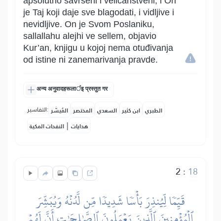
apsolutno savršeni i veličanstveni, i On
je Taj koji daje sve blagodati, i vidljive i
nevidljive. On je Svom Poslaniku,
sallallahu alejhi ve sellem, objavio
Kur’an, knjigu u kojoj nema otuđivanja
od istine ni zanemarivanja pravde.
अन्य अनुवादहरूलार्इ प्रस्तुत गर
التفاسير:
الطبري
ابن كثير
السعدي
المختصر
المُيسَّر
|
هدايات
النفحات المكية
2
:
18
قَيِّمٗا لِّيُنذِرَ بَأۡسٗا شَدِيدٗا مِّن لَّدُنۡهُ وَيُبَشِّرَ
ٱلۡمُؤۡمِنِينَ ٱلَّذِينَ يَعۡمَلُونَ ٱلصَّٰلِحَٰتِ أَنَّ لَهُمۡ