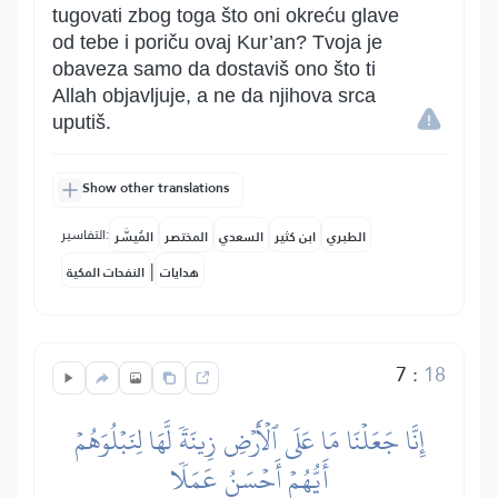
tugovati zbog toga što oni okreću glave
od tebe i poriču ovaj Kur’an? Tvoja je
obaveza samo da dostaviš ono što ti
Allah objavljuje, a ne da njihova srca
uputiš.
Show other translations
التفاسير:
الطبري
ابن كثير
السعدي
المختصر
المُيسَّر
|
هدايات
النفحات المكية
7
:
18
إِنَّا جَعَلۡنَا مَا عَلَى ٱلۡأَرۡضِ زِينَةٗ لَّهَا لِنَبۡلُوَهُمۡ
أَيُّهُمۡ أَحۡسَنُ عَمَلٗا