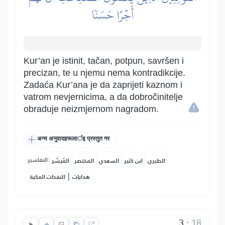
أَجۡرًا حَسَنٗا
Kur’an je istinit, tačan, potpun, savršen i
precizan, te u njemu nema kontradikcije.
Zadaća Kur’ana je da zaprijeti kaznom i
vatrom nevjernicima, a da dobročinitelje
obraduje neizmjernom nagradom.
अन्य अनुवादहरूलार्इ प्रस्तुत गर
التفاسير:
الطبري
ابن كثير
السعدي
المختصر
المُيسَّر
|
هدايات
النفحات المكية
3
:
18