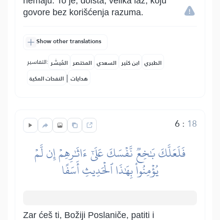
nemaju. To je, doista, velika laž, koju
govore bez korišćenja razuma.
Show other translations
التفاسير:
الطبري
ابن كثير
السعدي
المختصر
المُيسَّر
|
هدايات
النفحات المكية
6
:
18
فَلَعَلَّكَ بَٰخِعٞ نَّفۡسَكَ عَلَىٰٓ ءَاثَٰرِهِمۡ إِن لَّمۡ
يُؤۡمِنُواْ بِهَٰذَا ٱلۡحَدِيثِ أَسَفًا
Zar ćeš ti, Božiji Poslaniče, patiti i