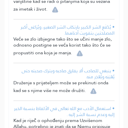
vanjštine kad se radi o pitanjima koja su vezana
za imetak i život.
• يُدْفَع الشر الكبير بارتكاب الشر الصغير، ويُرَاعَى أكبر
المصلحتين بتفويت أدناهما.
Veće se zlo izbjegne tako što se učini manje zlo,
odnosno postigne se veća korist tako što će se
propustiti ona koja je manja.
• ينبغي للصاحب ألا يفارق صاحبه ويترك صحبته حتى
يُعْتِبَه ويُعْذِر منه.
Druženje s prijateljem može se prekinuti onda
kad se s njime više ne može družiti.
• استعمال الأدب مع الله تعالى في الألفاظ بنسبة الخير
إليه وعدم نسبة الشر إليه .
Kad je riječ o ophođenju prema Uzvišenom
Allahu, potrebno je znati da se Njemu pripisuje