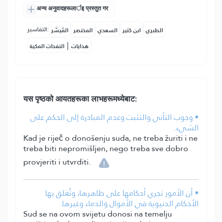
अन्य अनुवादहरूलार्इ प्रस्तुत गर
التفاسير:
الطبري
ابن كثير
السعدي
المختصر
المُيسَّر
|
هدايات
النفحات المكية
यस पृष्ठको आयतहरूका लाभहरूमध्येबाट:
• وجوب التأني والتثبت وعدم المبادرة إلى الحكم على
الشيء.
Kad je riječ o donošenju suda, ne treba žuriti i ne
treba biti nepromišljen, nego treba sve dobro
provjeriti i utvrditi.
• أن الأمور تجري أحكامها على ظاهرها، وتُعَلق بها
الأحكام الدنيوية في الأموال والدماء وغيرها.
Sud se na ovom svijetu donosi na temelju