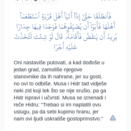
فَٱنطَلَقَا حَتَّىٰٓ إِذَآ أَتَيَآ أَهۡلَ قَرۡيَةٍ ٱسۡتَطۡعَمَآ
أَهۡلَهَا فَأَبَوۡاْ أَن يُضَيِّفُوهُمَا فَوَجَدَا فِيهَا جِدَارٗا
يُرِيدُ أَن يَنقَضَّ فَأَقَامَهُۥۖ قَالَ لَوۡ شِئۡتَ لَتَّخَذۡتَ
عَلَيۡهِ أَجۡرٗا
Oni nastaviše putovati, a kad dođoše u
jedan grad, zamoliše njegove
stanovnike da ih nahrane, jer su gosti,
no ovi to odbiše. Musa i Hidr tad vidješe
neki zid koji tek što se nije srušio, pa ga
Hidr ispravi i učvrsti. Musa se iznenadi i
reče Hidru: “Trebao si im naplatiti ovu
uslugu, pa da sebi kupimo hranu, jer
nam ovi ljudi uskratiše gostoprimstvo.”