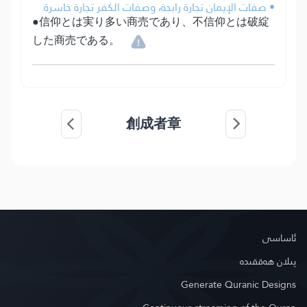
• صفات الإيمان تجارة رابحة، وصفات الكفر تجارة خاسرة.
●信仰とは実り多い商売であり、不信仰とは破綻
した商売である。
創成者章
ئاساسى
پىلان ھەققىدە
Generate Quranic Designs