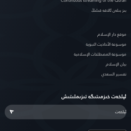
Continuous streaming of the Quran
بىز بىلەن ئالاقە قىلىڭ
موقع دار الإسلام
موسوعة الأحاديث النبوية
موسوعة المصطلحات الإسلامية
بيان الإسلام
تفسير السعدي
ئېلخەت خىزمىتىگە تىزىملىتىش