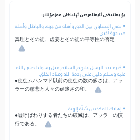
بۇ بەتتىكى ئايەتلەردىن ئېلىنغان مەزمۇنلار:
• نفي التساوي بين الحق وأهله من جهة، والباطل وأهله
من جهة أخرى.
真理とその徒、虚妄とその徒の平等性の否定
• كثرة عدد الرسل عليهم السلام قبل رسولنا صلى الله
عليه وسلم دليل على رحمة الله وعناد الخلق.
●使徒ムハンマド以前の使徒の数の多さは、アッ
ラーの慈悲と人々の頑迷さの印。
• إهلاك المكذبين سُنَّة إلهية.
●嘘呼ばわりする者たちの破滅は、アッラーの慣
行である。