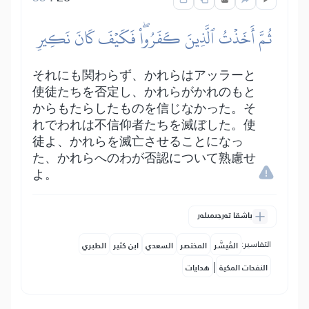
ثُمَّ أَخَذۡتُ ٱلَّذِينَ كَفَرُواْۖ فَكَيۡفَ كَانَ نَكِيرِ
それにも関わらず、かれらはアッラーと
使徒たちを否定し、かれらがかれのもと
からもたらしたものを信じなかった。そ
れでわれは不信仰者たちを滅ぼした。使
徒よ、かれらを滅亡させることになっ
た、かれらへのわが否認について熟慮せ
よ。
باشقا تەرجىمىلەر
التفاسير:
المُيسَّر
المختصر
السعدي
ابن كثير
الطبري
|
النفحات المكية
هدايات