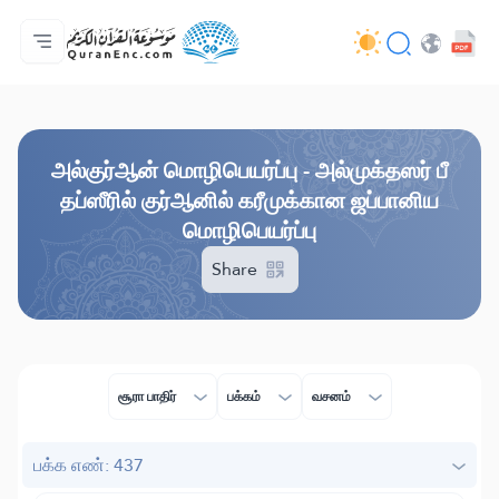
முகப்பு
மொழிபெயர்ப்பு அட்டவணை
Audio
வடிவமைப்போரின் பணிகள் - API
வேலைத் திட்டம் தொடர்பாக
எம்மோடு தொடர்புகொள்ள
மொழி
Browse Old Version
அல்குர்ஆன் மொழிபெயர்ப்பு - அல்முக்தஸர் பீ
தப்ஸீரில் குர்ஆனில் கரீமுக்கான ஜப்பானிய
மொழிபெயர்ப்பு
Share
சூரா பாதிர்
பக்கம்
வசனம்
பக்க எண்: 437