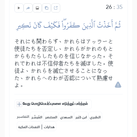
26
:
35
ثُمَّ أَخَذۡتُ ٱلَّذِينَ كَفَرُواْۖ فَكَيۡفَ كَانَ نَكِيرِ
それにも関わらず、かれらはアッラーと
使徒たちを否定し、かれらがかれのもと
からもたらしたものを信じなかった。そ
れでわれは不信仰者たちを滅ぼした。使
徒よ、かれらを滅亡させることになっ
た、かれらへのわが否認について熟慮せ
よ。
வேறு மொழிபெயர்ப்புகளை எடுத்துப் பார்த்தல்
التفاسير:
الطبري
ابن كثير
السعدي
المختصر
المُيسَّر
|
هدايات
النفحات المكية