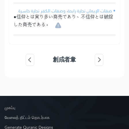
• صفات الإيمان تجارة رابحة، وصفات الكفر تجارة خاسرة.
●信仰とは実り多い商売であり、不信仰とは破綻
した商売である。
創成者章
முகப்பு
வேலைத் திட்டம் தொடர்பாக
Generate Quranic Designs