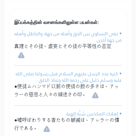
இப்பக்கத்தின் வசனங்களிலுள்ள பயன்கள்:
• نفي التساوي بين الحق وأهله من جهة، والباطل وأهله
من جهة أخرى.
真理とその徒、虚妄とその徒の平等性の否定
• كثرة عدد الرسل عليهم السلام قبل رسولنا صلى الله
عليه وسلم دليل على رحمة الله وعناد الخلق.
●使徒ムハンマド以前の使徒の数の多さは、アッ
ラーの慈悲と人々の頑迷さの印。
• إهلاك المكذبين سُنَّة إلهية.
●嘘呼ばわりする者たちの破滅は、アッラーの慣
行である。