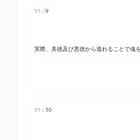
91
:
9
実際、美徳及び悪徳から逃れることで魂
91
:
10