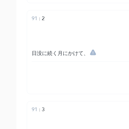
91
:
2
日没に続く月にかけて、
91
:
3