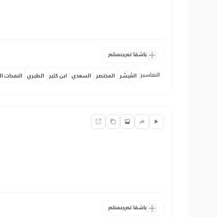
باشقا تەرجىمىلەر
التفاسير:
المُيسَّر
المختصر
السعدي
ابن كثير
الطبري
النفحات ال
باشقا تەرجىمىلەر