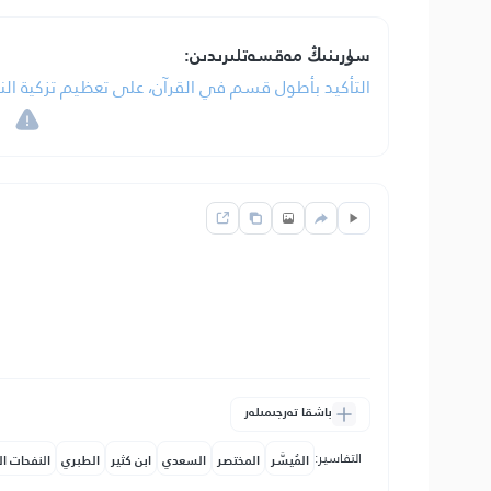
سۈرىنىڭ مەقسەتلىرىدىن:
التأكيد بأطول قسم في القرآن، على تعظيم تزكية الن
باشقا تەرجىمىلەر
التفاسير:
المُيسَّر
المختصر
السعدي
ابن كثير
الطبري
النفحات ال