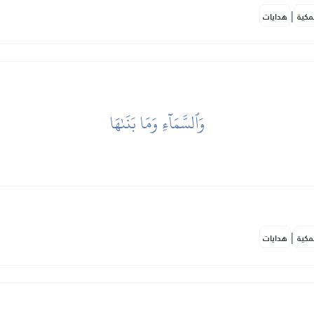
|
مكية
هدايات
وَٱلسَّمَآءِ وَمَا بَنَىٰهَا
|
مكية
هدايات