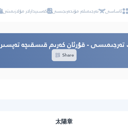
ئاساسى
تەرجىمىلەر مۇندەرىجىسى
كەسىپدارلار مۇلازىمىتى
ڭ تەرجىمىسى - قۇرئان كەرىم قىسقىچە تەپسىر
Share
太陽章