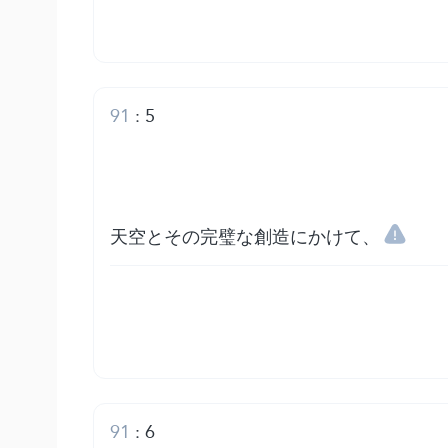
91
:
5
天空とその完璧な創造にかけて、
91
:
6