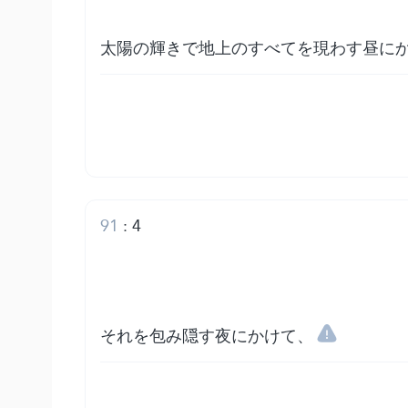
太陽の輝きで地上のすべてを現わす昼に
91
:
4
それを包み隠す夜にかけて、