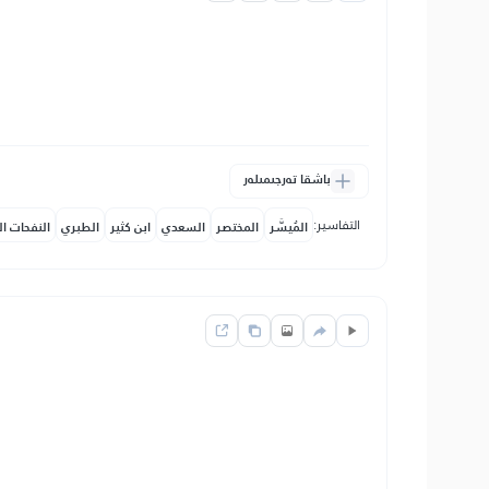
باشقا تەرجىمىلەر
التفاسير:
المُيسَّر
المختصر
السعدي
ابن كثير
الطبري
النفحات ال