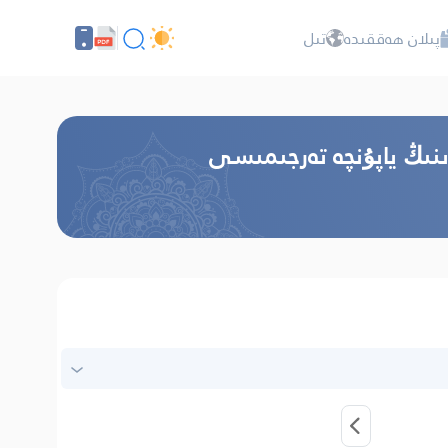
پىلان ھەققىدە
تىل
ىنىڭ ياپۇنچە تەرجىمىسى