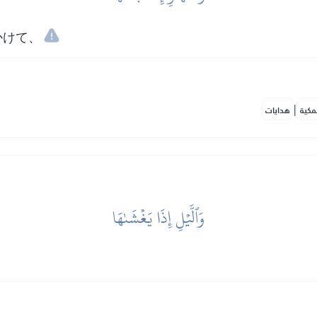
かけて、
|
مكية
هدايات
وَٱلَّيۡلِ إِذَا يَغۡشَىٰهَا