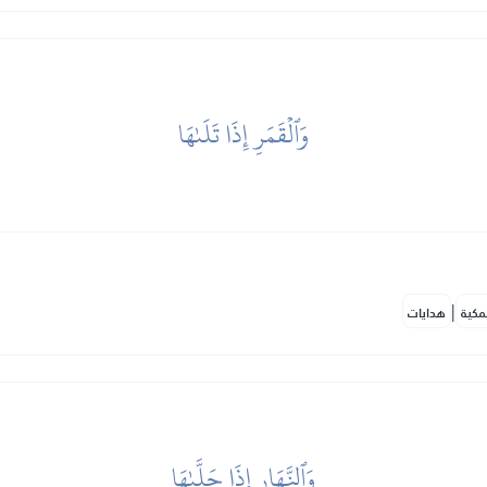
وَٱلۡقَمَرِ إِذَا تَلَىٰهَا
|
مكية
هدايات
وَٱلنَّهَارِ إِذَا جَلَّىٰهَا