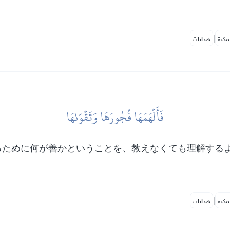
|
مكية
هدايات
فَأَلۡهَمَهَا فُجُورَهَا وَتَقۡوَىٰهَا
るために何が善かということを、教えなくても理解する
|
مكية
هدايات