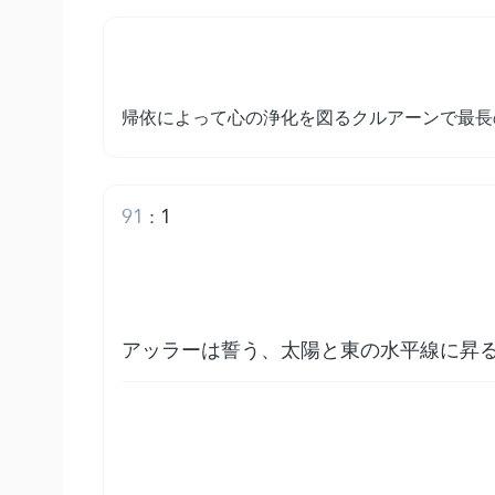
帰依によって心の浄化を図るクルアーンで最長
91
:
1
アッラーは誓う、太陽と東の水平線に昇