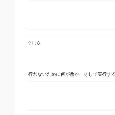
91
:
8
行わないために何が悪か、そして実行す