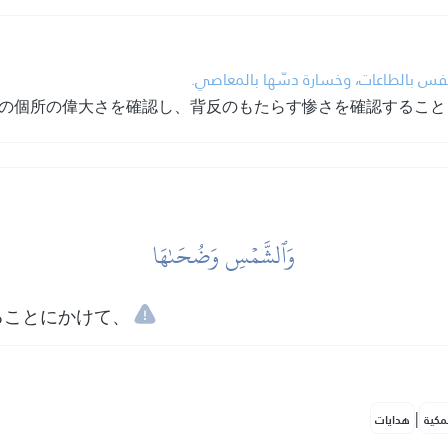
فس بالطاعات، وخسارة دسّها بالمعاصي.
の個所の偉大さを確認し、背反のもたらす惨さを確認すること
وَٱلشَّمۡسِ وَضُحَىٰهَا
ることにかけて、
|
مكية
هدايات