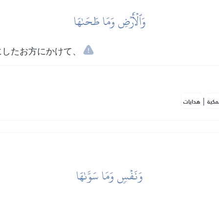
وَٱلۡأَرۡضِ وَمَا طَحَىٰهَا
にしたお方にかけて、
|
مكية
هدايات
وَنَفۡسٖ وَمَا سَوَّىٰهَا