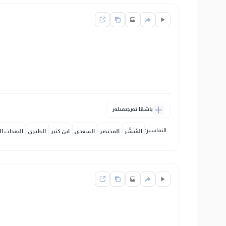
باشقا تەرجىمىلەر
التفاسير:
المُيسَّر
المختصر
السعدي
ابن كثير
الطبري
النفحات ال