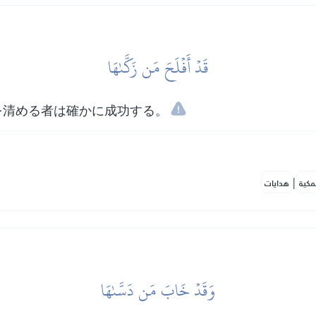
قَدۡ أَفۡلَحَ مَن زَكَّىٰهَا
を清める者は確かに成功する。
|
مكية
هدايات
وَقَدۡ خَابَ مَن دَسَّىٰهَا