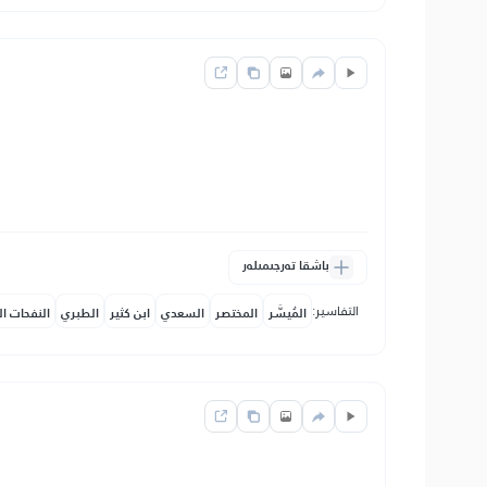
باشقا تەرجىمىلەر
التفاسير:
المُيسَّر
المختصر
السعدي
ابن كثير
الطبري
النفحات ال