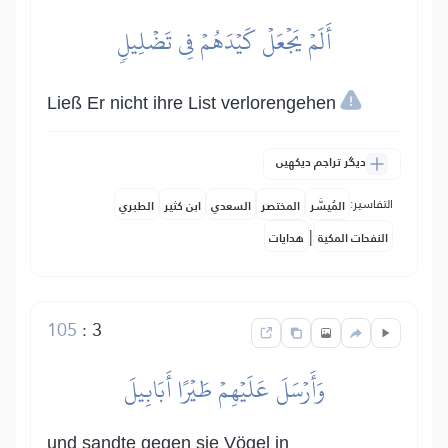
أَلَمۡ يَجۡعَلۡ كَيۡدَهُمۡ فِي تَضۡلِيلٖ
Ließ Er nicht ihre List verlorengehen
دیگر تراجم دیکھیں
التفاسير:
المُيسَّر
المختصر
السعدي
ابن كثير
الطبري
|
النفحات المكية
هدايات
105
:
3
وَأَرۡسَلَ عَلَيۡهِمۡ طَيۡرًا أَبَابِيلَ
und sandte gegen sie Vögel in