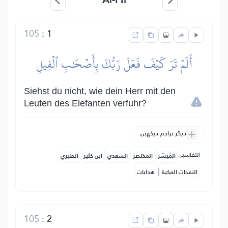
105
:
1
أَلَمۡ تَرَ كَيۡفَ فَعَلَ رَبُّكَ بِأَصۡحَٰبِ ٱلۡفِيلِ
Siehst du nicht, wie dein Herr mit den
Leuten des Elefanten verfuhr?
دیگر تراجم دیکھیں
التفاسير:
المُيسَّر
المختصر
السعدي
ابن كثير
الطبري
|
النفحات المكية
هدايات
105
:
2