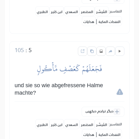
التفاسير:
المُيسَّر
المختصر
السعدي
ابن كثير
الطبري
|
النفحات المكية
هدايات
105
:
5
فَجَعَلَهُمۡ كَعَصۡفٖ مَّأۡكُولِۭ
und sie so wie abgefressene Halme
machte?
دیگر تراجم دیکھیں
التفاسير:
المُيسَّر
المختصر
السعدي
ابن كثير
الطبري
|
النفحات المكية
هدايات