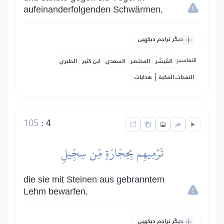
aufeinanderfolgenden Schwärmen,
دیگر تراجم دیکھیں
التفاسير:
المُيسَّر
المختصر
السعدي
ابن كثير
الطبري
|
النفحات المكية
هدايات
105
:
4
تَرۡمِيهِم بِحِجَارَةٖ مِّن سِجِّيلٖ
die sie mit Steinen aus gebranntem
Lehm bewarfen,
دیگر تراجم دیکھیں