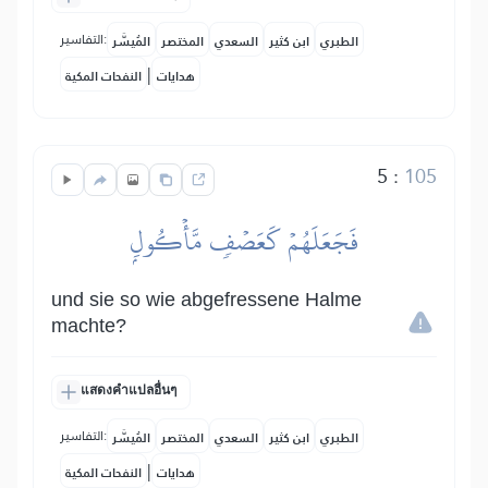
التفاسير:
الطبري
ابن كثير
السعدي
المختصر
المُيسَّر
|
هدايات
النفحات المكية
5
:
105
فَجَعَلَهُمۡ كَعَصۡفٖ مَّأۡكُولِۭ
und sie so wie abgefressene Halme
machte?
แสดงคำแปลอื่นๆ
التفاسير:
الطبري
ابن كثير
السعدي
المختصر
المُيسَّر
|
هدايات
النفحات المكية