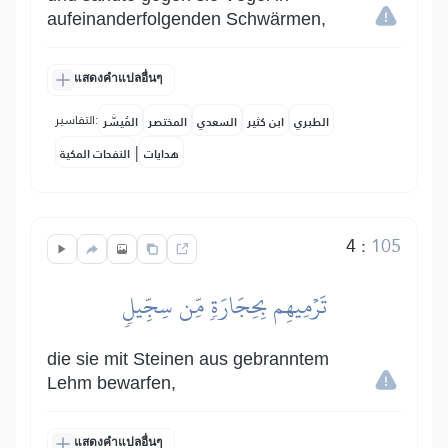
aufeinanderfolgenden Schwärmen,
แสดงคำแปลอื่นๆ
التفاسير:
الطبري
ابن كثير
السعدي
المختصر
المُيسَّر
|
هدايات
النفحات المكية
4
:
105
تَرۡمِيهِم بِحِجَارَةٖ مِّن سِجِّيلٖ
die sie mit Steinen aus gebranntem
Lehm bewarfen,
แสดงคำแปลอื่นๆ