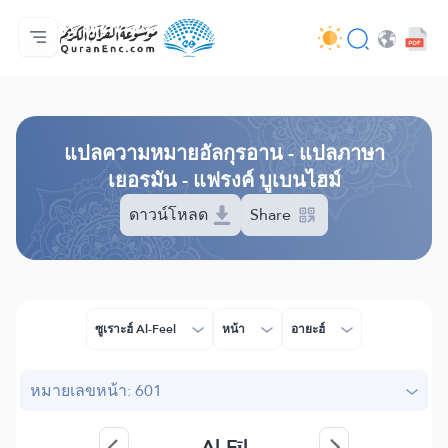
หน้าหลัก
สารบัญ​คำแปล
Audio
บริการสำหรับนักพัฒนา - API
เกี่ยวกับโครงการ
ติดต่อเรา
ภาษา
Browse Old Version
แปล​ความหมาย​อัลกุรอาน​ - แปลภาษา
เยอรมัน - แฟรงค์ บูเบนไฮม์
ดาวน์โหลด
Share
ซูเราะฮ์ Al-Feel
หน้า
อายะฮ์
หมายเลขหน้า: 601
Al-Fīl