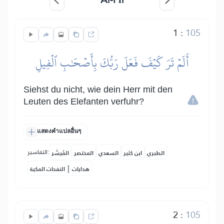
1
:
105
أَلَمۡ تَرَ كَيۡفَ فَعَلَ رَبُّكَ بِأَصۡحَٰبِ ٱلۡفِيلِ
Siehst du nicht, wie dein Herr mit den
Leuten des Elefanten verfuhr?
แสดงคำแปลอื่นๆ
التفاسير:
الطبري
ابن كثير
السعدي
المختصر
المُيسَّر
|
هدايات
النفحات المكية
2
:
105