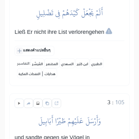
أَلَمۡ يَجۡعَلۡ كَيۡدَهُمۡ فِي تَضۡلِيلٖ
Ließ Er nicht ihre List verlorengehen
แสดงคำแปลอื่นๆ
التفاسير:
الطبري
ابن كثير
السعدي
المختصر
المُيسَّر
|
هدايات
النفحات المكية
3
:
105
وَأَرۡسَلَ عَلَيۡهِمۡ طَيۡرًا أَبَابِيلَ
und sandte gegen sie Vögel in