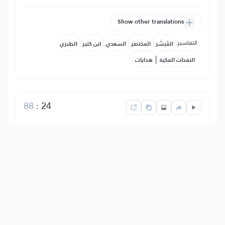
Show other translations
التفاسير:
المُيسَّر
المختصر
السعدي
ابن كثير
الطبري
|
النفحات المكية
هدايات
88
:
24
فَيُعَذِّبُهُ ٱللَّهُ ٱلۡعَذَابَ ٱلۡأَكۡبَرَ
アッラーは、審判の日に地獄の火に永遠
に入れて、最大の苦痛で苦しめる。
Show other translations