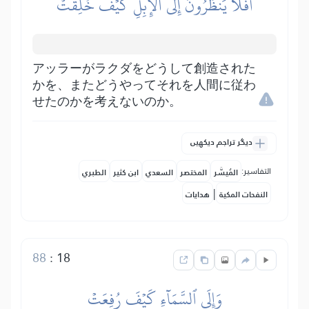
أَفَلَا يَنظُرُونَ إِلَى ٱلۡإِبِلِ كَيۡفَ خُلِقَتۡ
アッラーがラクダをどうして創造された
かを、またどうやってそれを人間に従わ
せたのかを考えないのか。
دیگر تراجم دیکھیں
التفاسير:
المُيسَّر
المختصر
السعدي
ابن كثير
الطبري
|
النفحات المكية
هدايات
88
:
18
وَإِلَى ٱلسَّمَآءِ كَيۡفَ رُفِعَتۡ