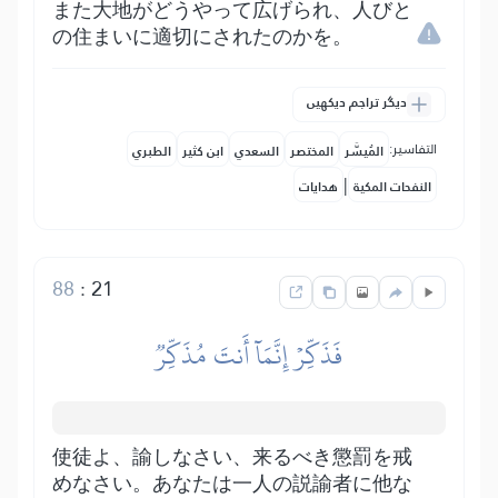
また大地がどうやって広げられ、人びと
の住まいに適切にされたのかを。
دیگر تراجم دیکھیں
التفاسير:
المُيسَّر
المختصر
السعدي
ابن كثير
الطبري
|
النفحات المكية
هدايات
88
:
21
فَذَكِّرۡ إِنَّمَآ أَنتَ مُذَكِّرٞ
使徒よ、諭しなさい、来るべき懲罰を戒
めなさい。あなたは一人の説諭者に他な