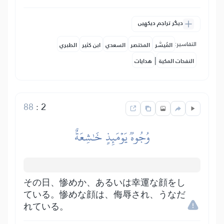
دیگر تراجم دیکھیں
التفاسير:
المُيسَّر
المختصر
السعدي
ابن كثير
الطبري
|
النفحات المكية
هدايات
88
:
2
وُجُوهٞ يَوۡمَئِذٍ خَٰشِعَةٌ
その日、惨めか、あるいは幸運な顔をし
ている。惨めな顔は、侮辱され、うなだ
れている。