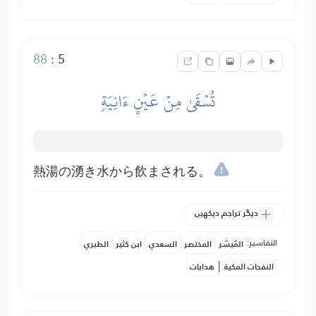
88
:
5
تُسۡقَىٰ مِنۡ عَيۡنٍ ءَانِيَةٖ
熱湯の湧き水から飲まされる。
دیگر تراجم دیکھیں
التفاسير:
المُيسَّر
المختصر
السعدي
ابن كثير
الطبري
|
النفحات المكية
هدايات