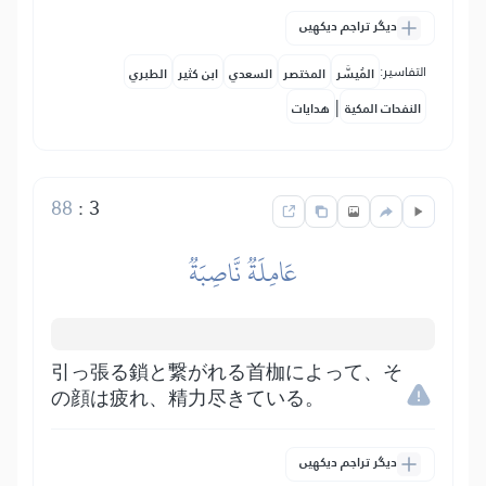
دیگر تراجم دیکھیں
التفاسير:
المُيسَّر
المختصر
السعدي
ابن كثير
الطبري
|
النفحات المكية
هدايات
88
:
3
عَامِلَةٞ نَّاصِبَةٞ
引っ張る鎖と繋がれる首枷によって、そ
の顔は疲れ、精力尽きている。
دیگر تراجم دیکھیں