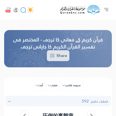
زبان
Audio
ہوم پیج
تراجم کی لسٹ
ڈویلپر سروسز - API
ہم سے رابطہ کریں
پروجیکٹ کے بارے میں
Browse Old Version
قرآن کریم کے معانی کا ترجمہ - المختصر فی
تفسیر القرآن الکریم کا جاپانی ترجمہ
Share
سورہ غاشیہ
صفحہ
آیت
صفحہ نمبر: 592
圧倒的事態章