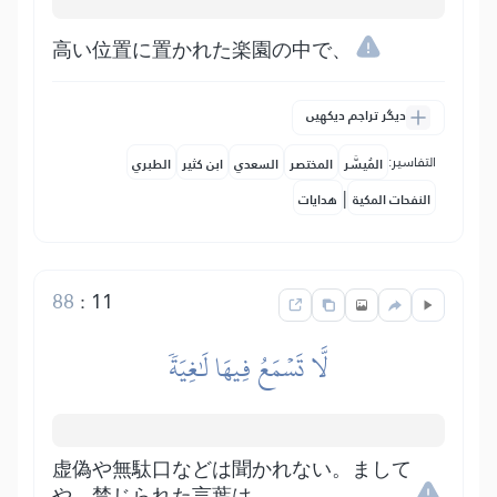
高い位置に置かれた楽園の中で、
دیگر تراجم دیکھیں
التفاسير:
المُيسَّر
المختصر
السعدي
ابن كثير
الطبري
|
النفحات المكية
هدايات
88
:
11
لَّا تَسۡمَعُ فِيهَا لَٰغِيَةٗ
虚偽や無駄口などは聞かれない。まして
や、禁じられた言葉は。