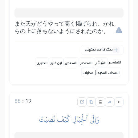
また天がどうやって高く掲げられ、かれ
らの上に落ちないようにされたのか、
دیگر تراجم دیکھیں
التفاسير:
المُيسَّر
المختصر
السعدي
ابن كثير
الطبري
|
النفحات المكية
هدايات
88
:
19
وَإِلَى ٱلۡجِبَالِ كَيۡفَ نُصِبَتۡ