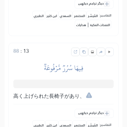
دیگر تراجم دیکھیں
التفاسير:
المُيسَّر
المختصر
السعدي
ابن كثير
الطبري
|
النفحات المكية
هدايات
88
:
13
فِيهَا سُرُرٞ مَّرۡفُوعَةٞ
高く上げられた長椅子があり、
دیگر تراجم دیکھیں
التفاسير:
المُيسَّر
المختصر
السعدي
ابن كثير
الطبري