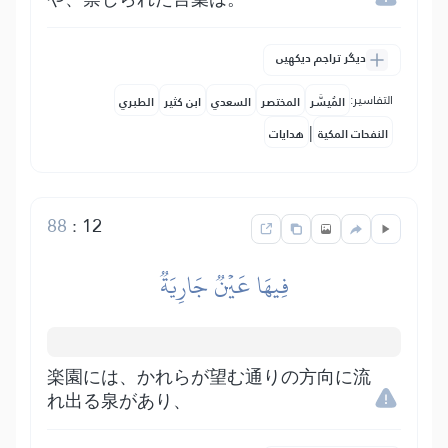
دیگر تراجم دیکھیں
التفاسير:
المُيسَّر
المختصر
السعدي
ابن كثير
الطبري
|
النفحات المكية
هدايات
88
:
12
فِيهَا عَيۡنٞ جَارِيَةٞ
楽園には、かれらが望む通りの方向に流
れ出る泉があり、