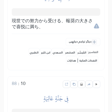
現世での努力から受ける、報奨の大きさ
で喜悦に満ち、
دیگر تراجم دیکھیں
التفاسير:
المُيسَّر
المختصر
السعدي
ابن كثير
الطبري
|
النفحات المكية
هدايات
88
:
10
فِي جَنَّةٍ عَالِيَةٖ