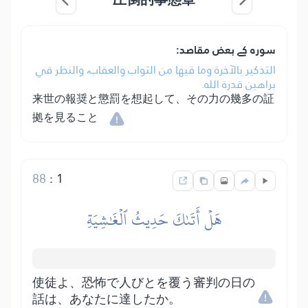
سورہ کے بعض مقاصد:
التذكير بالآخرة وما فيها من الثواب والعقاب، والنظر في
براهين قدرة الله.
来世の報奨と懲罰を想起して、その力の幾多の証
拠を見ること
88
:
1
هَلۡ أَتَىٰكَ حَدِيثُ ٱلۡغَٰشِيَةِ
使徒よ、恐怖で人びとを覆う審判の日の
話は、あなたに達したか。