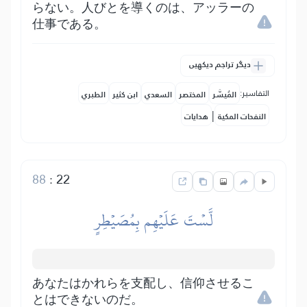
らない。人びとを導くのは、アッラーの
仕事である。
دیگر تراجم دیکھیں
التفاسير:
المُيسَّر
المختصر
السعدي
ابن كثير
الطبري
|
النفحات المكية
هدايات
88
:
22
لَّسۡتَ عَلَيۡهِم بِمُصَيۡطِرٍ
あなたはかれらを支配し、信仰させるこ
とはできないのだ。