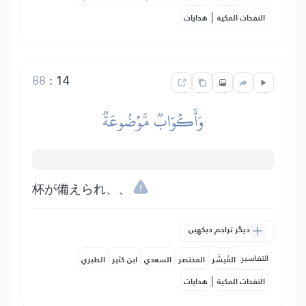
|
النفحات المكية
هدايات
88
:
14
وَأَكۡوَابٞ مَّوۡضُوعَةٞ
杯が備えられ、、
دیگر تراجم دیکھیں
التفاسير:
المُيسَّر
المختصر
السعدي
ابن كثير
الطبري
|
النفحات المكية
هدايات