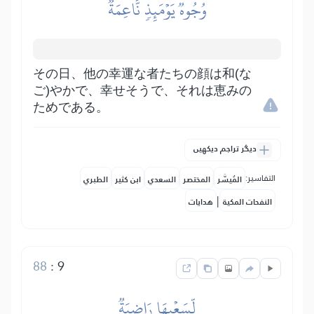
وُجُوهٞ يَوۡمَئِذٖ نَّاعِمَةٞ
その日、他の幸運な者たちの顔は和(な
ご)やかで、幸せそうで、それは恵みの
ためである。
دیگر تراجم دیکھیں
التفاسير:
المُيسَّر
المختصر
السعدي
ابن كثير
الطبري
|
النفحات المكية
هدايات
88
:
9
لِّسَعۡيِهَا رَاضِيَةٞ