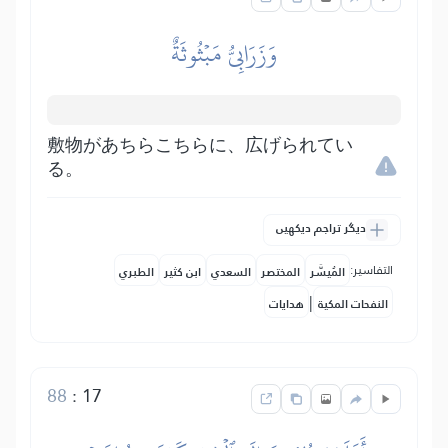
وَزَرَابِيُّ مَبۡثُوثَةٌ
敷物があちらこちらに、広げられてい
る。
دیگر تراجم دیکھیں
التفاسير:
المُيسَّر
المختصر
السعدي
ابن كثير
الطبري
|
النفحات المكية
هدايات
88
:
17