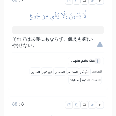
لَّا يُسۡمِنُ وَلَا يُغۡنِي مِن جُوعٖ
それでは栄養にもならず、飢えも癒(い
や)せない。
دیگر تراجم دیکھیں
التفاسير:
المُيسَّر
المختصر
السعدي
ابن كثير
الطبري
|
النفحات المكية
هدايات
88
:
8