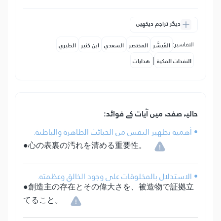
دیگر تراجم دیکھیں
التفاسير:
المُيسَّر
المختصر
السعدي
ابن كثير
الطبري
|
النفحات المكية
هدايات
حالیہ صفحہ میں آیات کے فوائد:
• أهمية تطهير النفس من الخبائث الظاهرة والباطنة.
●心の表裏の汚れを清める重要性。
• الاستدلال بالمخلوقات على وجود الخالق وعظمته.
●創造主の存在とその偉大さを、被造物で証拠立
てること。