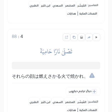
التفاسير:
المُيسَّر
المختصر
السعدي
ابن كثير
الطبري
|
النفحات المكية
هدايات
88
:
4
تَصۡلَىٰ نَارًا حَامِيَةٗ
それらの顔は燃えさかる火で焼かれ、
دیگر تراجم دیکھیں
التفاسير:
المُيسَّر
المختصر
السعدي
ابن كثير
الطبري
|
النفحات المكية
هدايات