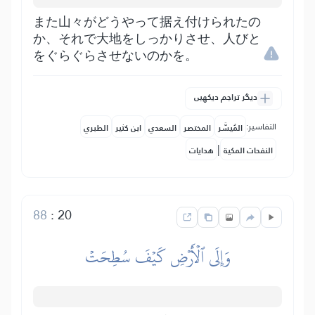
また山々がどうやって据え付けられたの
か、それで大地をしっかりさせ、人びと
をぐらぐらさせないのかを。
دیگر تراجم دیکھیں
التفاسير:
المُيسَّر
المختصر
السعدي
ابن كثير
الطبري
|
النفحات المكية
هدايات
88
:
20
وَإِلَى ٱلۡأَرۡضِ كَيۡفَ سُطِحَتۡ