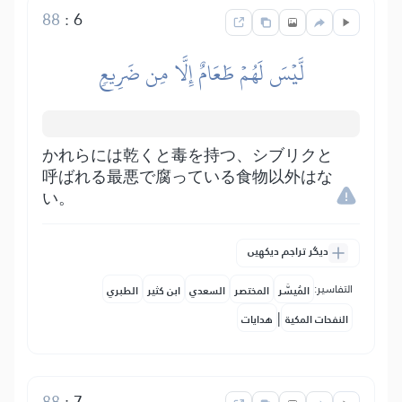
88
:
6
لَّيۡسَ لَهُمۡ طَعَامٌ إِلَّا مِن ضَرِيعٖ
かれらには乾くと毒を持つ、シブリクと
呼ばれる最悪で腐っている食物以外はな
い。
دیگر تراجم دیکھیں
التفاسير:
المُيسَّر
المختصر
السعدي
ابن كثير
الطبري
|
النفحات المكية
هدايات
88
:
7