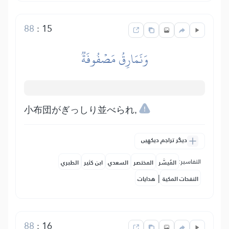
88
:
15
وَنَمَارِقُ مَصۡفُوفَةٞ
小布団がぎっしり並べられ,
دیگر تراجم دیکھیں
التفاسير:
المُيسَّر
المختصر
السعدي
ابن كثير
الطبري
|
النفحات المكية
هدايات
88
:
16