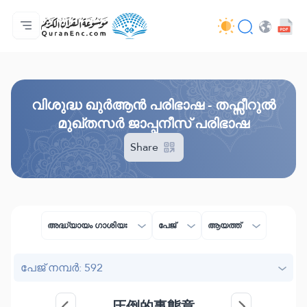
മെയിൻ പേജ്
വിവർത്തനങ്ങളുടെ സൂചിക
Audio
ഡെവലപ്പർമാരുടെ സേവനങ്ങൾ - API
പദ്ധതിയെ പറ്റി
ഞങ്ങളുമായി ബന്ധപ്പെടുക
ഭാഷ
Browse Old Version
വിശുദ്ധ ഖുർആൻ പരിഭാഷ - തഫ്സീറുൽ
മുഖ്തസർ ജാപ്പനീസ് പരിഭാഷ
Share
അദ്ധ്യായം ഗാശിയഃ
പേജ്
ആയത്ത്
പേജ് നമ്പർ: 592
圧倒的事態章