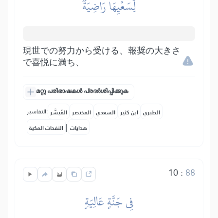
لِّسَعۡيِهَا رَاضِيَةٞ
現世での努力から受ける、報奨の大きさ
で喜悦に満ち、
മറ്റു പരിഭാഷകൾ പ്രദർശിപ്പിക്കുക
التفاسير:
الطبري
ابن كثير
السعدي
المختصر
المُيسَّر
|
هدايات
النفحات المكية
10
:
88
فِي جَنَّةٍ عَالِيَةٖ