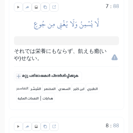
7
:
88
لَّا يُسۡمِنُ وَلَا يُغۡنِي مِن جُوعٖ
それでは栄養にもならず、飢えも癒(い
や)せない。
മറ്റു പരിഭാഷകൾ പ്രദർശിപ്പിക്കുക
التفاسير:
الطبري
ابن كثير
السعدي
المختصر
المُيسَّر
|
هدايات
النفحات المكية
8
:
88