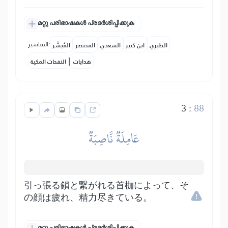
മറ്റു പരിഭാഷകൾ പ്രദർശിപ്പിക്കുക
التفاسير:
الطبري
ابن كثير
السعدي
المختصر
المُيسَّر
|
هدايات
النفحات المكية
3
:
88
عَامِلَةٞ نَّاصِبَةٞ
引っ張る鎖と繋がれる首枷によって、そ
の顔は疲れ、精力尽きている。
മറ്റു പരിഭാഷകൾ പ്രദർശിപ്പിക്കുക