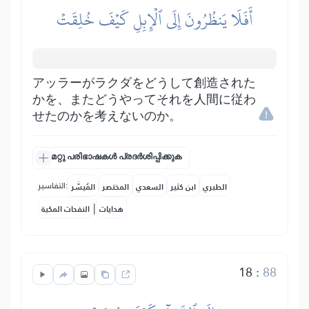
أَفَلَا يَنظُرُونَ إِلَى ٱلۡإِبِلِ كَيۡفَ خُلِقَتۡ
アッラーがラクダをどうして創造された
かを、またどうやってそれを人間に従わ
せたのかを考えないのか。
മറ്റു പരിഭാഷകൾ പ്രദർശിപ്പിക്കുക
التفاسير:
الطبري
ابن كثير
السعدي
المختصر
المُيسَّر
|
هدايات
النفحات المكية
18
:
88