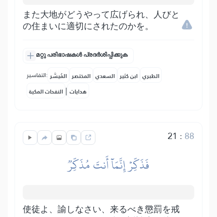
また大地がどうやって広げられ、人びと
の住まいに適切にされたのかを。
മറ്റു പരിഭാഷകൾ പ്രദർശിപ്പിക്കുക
التفاسير:
الطبري
ابن كثير
السعدي
المختصر
المُيسَّر
|
هدايات
النفحات المكية
21
:
88
فَذَكِّرۡ إِنَّمَآ أَنتَ مُذَكِّرٞ
使徒よ、諭しなさい、来るべき懲罰を戒