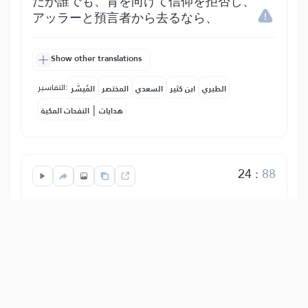
だが誰でも、背を向けて信仰を拒否し、
アッラーと預言者から去るなら、
Show other translations
التفاسير:
الطبري
ابن كثير
السعدي
المختصر
المُيسَّر
|
هدايات
النفحات المكية
24
:
88
فَيُعَذِّبُهُ ٱللَّهُ ٱلۡعَذَابَ ٱلۡأَكۡبَرَ
アッラーは、審判の日に地獄の火に永遠
に入れて、最大の苦痛で苦しめる。