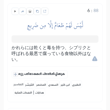
6
:
88
لَّيۡسَ لَهُمۡ طَعَامٌ إِلَّا مِن ضَرِيعٖ
かれらには乾くと毒を持つ、シブリクと
呼ばれる最悪で腐っている食物以外はな
い。
മറ്റു പരിഭാഷകൾ പ്രദർശിപ്പിക്കുക
التفاسير:
الطبري
ابن كثير
السعدي
المختصر
المُيسَّر
|
هدايات
النفحات المكية