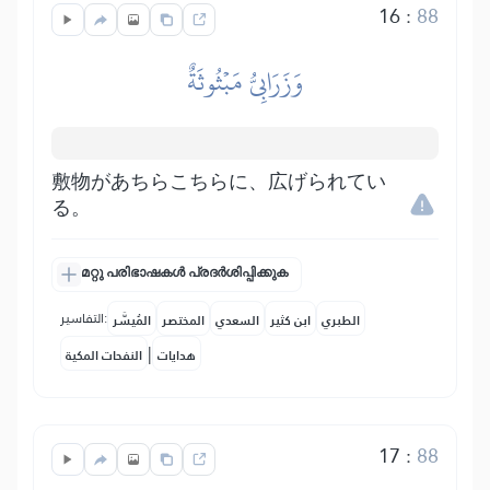
16
:
88
وَزَرَابِيُّ مَبۡثُوثَةٌ
敷物があちらこちらに、広げられてい
る。
മറ്റു പരിഭാഷകൾ പ്രദർശിപ്പിക്കുക
التفاسير:
الطبري
ابن كثير
السعدي
المختصر
المُيسَّر
|
هدايات
النفحات المكية
17
:
88