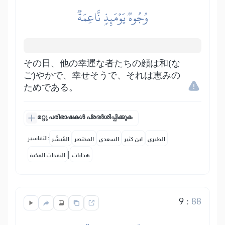
وُجُوهٞ يَوۡمَئِذٖ نَّاعِمَةٞ
その日、他の幸運な者たちの顔は和(な
ご)やかで、幸せそうで、それは恵みの
ためである。
മറ്റു പരിഭാഷകൾ പ്രദർശിപ്പിക്കുക
التفاسير:
الطبري
ابن كثير
السعدي
المختصر
المُيسَّر
|
هدايات
النفحات المكية
9
:
88