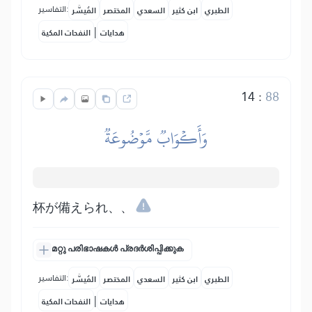
التفاسير:
الطبري
ابن كثير
السعدي
المختصر
المُيسَّر
|
هدايات
النفحات المكية
14
:
88
وَأَكۡوَابٞ مَّوۡضُوعَةٞ
杯が備えられ、、
മറ്റു പരിഭാഷകൾ പ്രദർശിപ്പിക്കുക
التفاسير:
الطبري
ابن كثير
السعدي
المختصر
المُيسَّر
|
هدايات
النفحات المكية