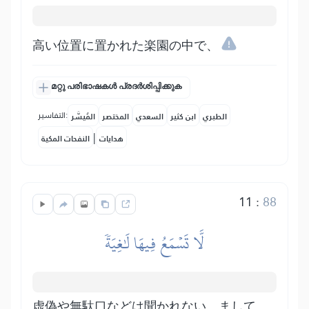
高い位置に置かれた楽園の中で、
മറ്റു പരിഭാഷകൾ പ്രദർശിപ്പിക്കുക
التفاسير:
الطبري
ابن كثير
السعدي
المختصر
المُيسَّر
|
هدايات
النفحات المكية
11
:
88
لَّا تَسۡمَعُ فِيهَا لَٰغِيَةٗ
虚偽や無駄口などは聞かれない。まして