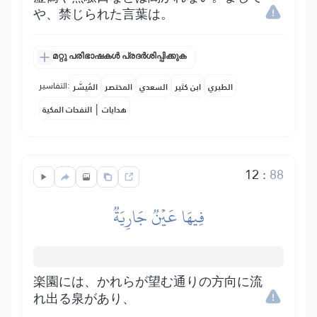
や、禁じられた言葉は。
മറ്റു പരിഭാഷകൾ പ്രദർശിപ്പിക്കുക
التفاسير:
الطبري
ابن كثير
السعدي
المختصر
المُيسَّر
|
هدايات
النفحات المكية
12
:
88
فِيهَا عَيۡنٞ جَارِيَةٞ
楽園には、かれらが望む通りの方向に流
れ出る泉があり、