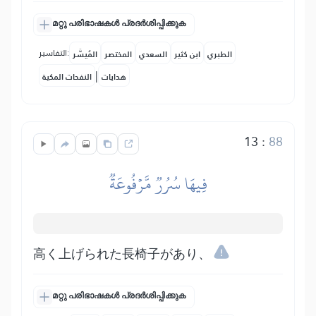
മറ്റു പരിഭാഷകൾ പ്രദർശിപ്പിക്കുക
التفاسير:
الطبري
ابن كثير
السعدي
المختصر
المُيسَّر
|
هدايات
النفحات المكية
13
:
88
فِيهَا سُرُرٞ مَّرۡفُوعَةٞ
高く上げられた長椅子があり、
മറ്റു പരിഭാഷകൾ പ്രദർശിപ്പിക്കുക