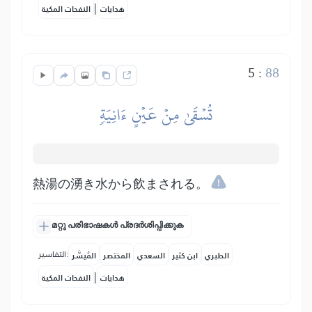
|
هدايات
النفحات المكية
5
:
88
تُسۡقَىٰ مِنۡ عَيۡنٍ ءَانِيَةٖ
熱湯の湧き水から飲まされる。
മറ്റു പരിഭാഷകൾ പ്രദർശിപ്പിക്കുക
التفاسير:
الطبري
ابن كثير
السعدي
المختصر
المُيسَّر
|
هدايات
النفحات المكية