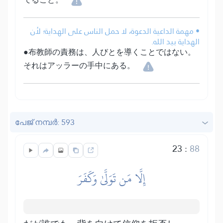
• مهمة الداعية الدعوة، لا حمل الناس على الهداية؛ لأن
الهداية بيد الله.
●布教師の責務は、人びとを導くことではない。
それはアッラーの手中にある。
പേജ് നമ്പർ: 593
23
:
88
إِلَّا مَن تَوَلَّىٰ وَكَفَرَ