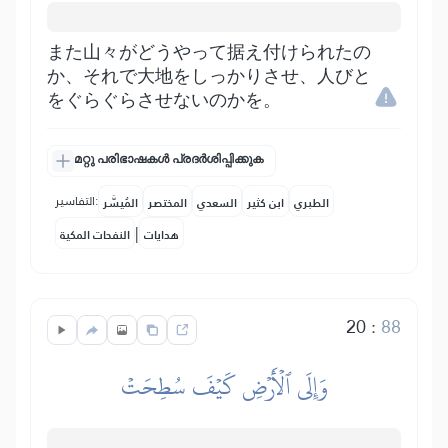
また山々がどうやって据え付けられたの
か、それで大地をしっかりさせ、人びと
をぐらぐらさせないのかを。
മറ്റു പരിഭാഷകൾ പ്രദർശിപ്പിക്കുക
التفاسير:
الطبري
ابن كثير
السعدي
المختصر
المُيسَّر
|
هدايات
النفحات المكية
20
:
88
وَإِلَى ٱلۡأَرۡضِ كَيۡفَ سُطِحَتۡ