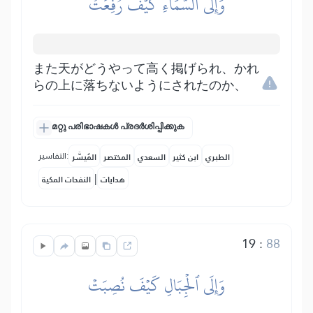
وَإِلَى ٱلسَّمَآءِ كَيۡفَ رُفِعَتۡ
また天がどうやって高く掲げられ、かれ
らの上に落ちないようにされたのか、
മറ്റു പരിഭാഷകൾ പ്രദർശിപ്പിക്കുക
التفاسير:
الطبري
ابن كثير
السعدي
المختصر
المُيسَّر
|
هدايات
النفحات المكية
19
:
88
وَإِلَى ٱلۡجِبَالِ كَيۡفَ نُصِبَتۡ