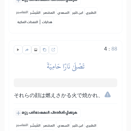
التفاسير:
الطبري
ابن كثير
السعدي
المختصر
المُيسَّر
|
هدايات
النفحات المكية
4
:
88
تَصۡلَىٰ نَارًا حَامِيَةٗ
それらの顔は燃えさかる火で焼かれ、
മറ്റു പരിഭാഷകൾ പ്രദർശിപ്പിക്കുക
التفاسير:
الطبري
ابن كثير
السعدي
المختصر
المُيسَّر