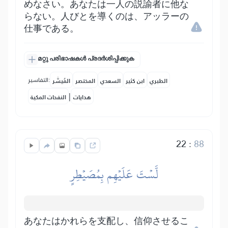
めなさい。あなたは一人の説諭者に他な
らない。人びとを導くのは、アッラーの
仕事である。
മറ്റു പരിഭാഷകൾ പ്രദർശിപ്പിക്കുക
التفاسير:
الطبري
ابن كثير
السعدي
المختصر
المُيسَّر
|
هدايات
النفحات المكية
22
:
88
لَّسۡتَ عَلَيۡهِم بِمُصَيۡطِرٍ
あなたはかれらを支配し、信仰させるこ