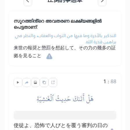
സൂറത്തിൻ്റെ അവതരണ ലക്ഷ്യങ്ങളിൽ
പെട്ടതാണ്:
التذكير بالآخرة وما فيها من الثواب والعقاب، والنظر في
براهين قدرة الله.
来世の報奨と懲罰を想起して、その力の幾多の証
拠を見ること
1
:
88
هَلۡ أَتَىٰكَ حَدِيثُ ٱلۡغَٰشِيَةِ
使徒よ、恐怖で人びとを覆う審判の日の