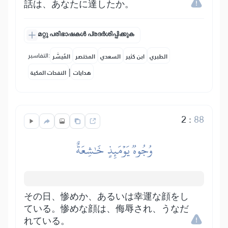
話は、あなたに達したか。
മറ്റു പരിഭാഷകൾ പ്രദർശിപ്പിക്കുക
التفاسير:
الطبري
ابن كثير
السعدي
المختصر
المُيسَّر
|
هدايات
النفحات المكية
2
:
88
وُجُوهٞ يَوۡمَئِذٍ خَٰشِعَةٌ
その日、惨めか、あるいは幸運な顔をし
ている。惨めな顔は、侮辱され、うなだ
れている。