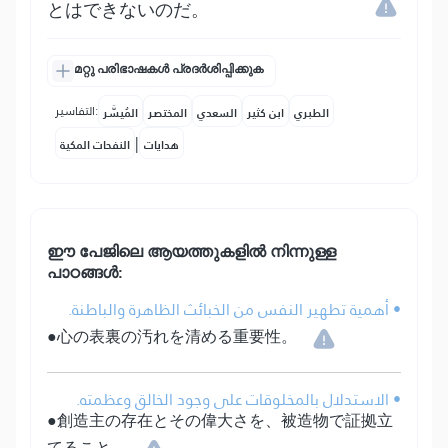
とはできないのだ。
മറ്റു പരിഭാഷകൾ പ്രദർശിപ്പിക്കുക
التفاسير:
الطبري
ابن كثير
السعدي
المختصر
المُيسَّر
|
هدايات
النفحات المكية
ഈ പേജിലെ ആയത്തുകളിൽ നിന്നുള്ള
പാഠങ്ങൾ:
• أهمية تطهير النفس من الخبائث الظاهرة والباطنة.
●心の表裏の汚れを清める重要性。
• الاستدلال بالمخلوقات على وجود الخالق وعظمته.
●創造主の存在とその偉大さを、被造物で証拠立
てること。