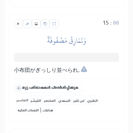
15
:
88
وَنَمَارِقُ مَصۡفُوفَةٞ
小布団がぎっしり並べられ,
മറ്റു പരിഭാഷകൾ പ്രദർശിപ്പിക്കുക
التفاسير:
الطبري
ابن كثير
السعدي
المختصر
المُيسَّر
|
هدايات
النفحات المكية