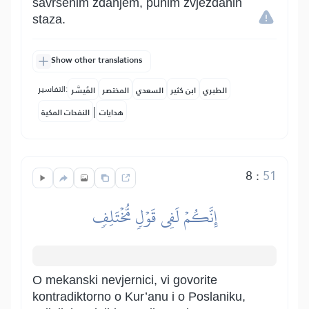
savršenim zdanjem, punim zvjezdanih
staza.
Show other translations
التفاسير:
الطبري
ابن كثير
السعدي
المختصر
المُيسَّر
|
هدايات
النفحات المكية
8
:
51
إِنَّكُمۡ لَفِي قَوۡلٖ مُّخۡتَلِفٖ
O mekanski nevjernici, vi govorite
kontradiktorno o Kur’anu i o Poslaniku,