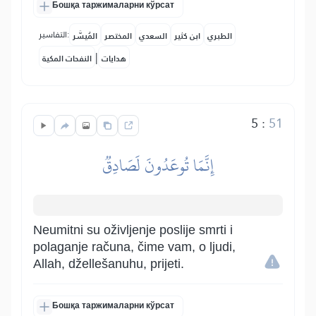
Бошқа таржималарни кўрсат
التفاسير:
الطبري
ابن كثير
السعدي
المختصر
المُيسَّر
|
هدايات
النفحات المكية
5
:
51
إِنَّمَا تُوعَدُونَ لَصَادِقٞ
Neumitni su oživljenje poslije smrti i
polaganje računa, čime vam, o ljudi,
Allah, džellešanuhu, prijeti.
Бошқа таржималарни кўрсат