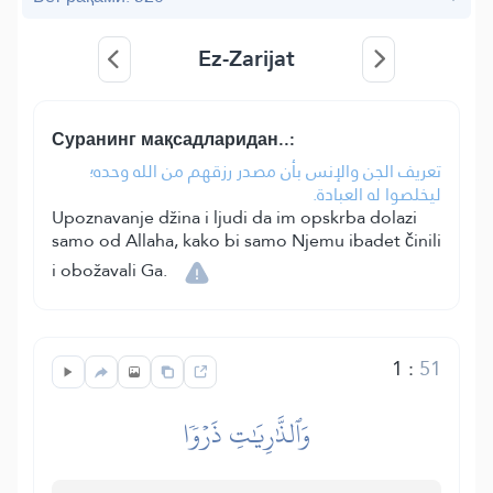
Ez-Zarijat
Суранинг мақсадларидан..:
تعريف الجن والإنس بأن مصدر رزقهم من الله وحده؛
ليخلصوا له العبادة.
Upoznavanje džina i ljudi da im opskrba dolazi
samo od Allaha, kako bi samo Njemu ibadet činili
i obožavali Ga.
1
:
51
وَٱلذَّٰرِيَٰتِ ذَرۡوٗا