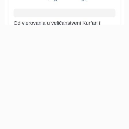
Od vjerovanja u veličanstveni Kur’an i
Vjerovjesnika, sallallahu 'alejhi ve
sellem, bit će odvraćen onaj za koga je
Allah u praiskonu odredio da neće
vjerovati. Allah je to znao, pa je tako
odredio. Eto, takav neće biti na Pravi put
izveden.
Show other translations
التفاسير:
الطبري
ابن كثير
السعدي
المختصر
المُيسَّر
|
هدايات
النفحات المكية