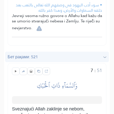
• سوء أدب اليهود في وصفهم الله تعالى بالتعب بعد
خلقه السماوات والأرض، وهذا كفر بالله.
Jevreji veoma ružno govore o Allahu kad kažu da
se umorio stvarajući nebesa i Zemlju. Te riječi su
nevjerstvo.
Бет рақами: 521
7
:
51
وَٱلسَّمَآءِ ذَاتِ ٱلۡحُبُكِ
Sveznajući Allah zaklinje se nebom,