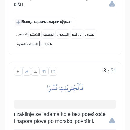
kišu.
Бошқа таржималарни кўрсат
التفاسير:
الطبري
ابن كثير
السعدي
المختصر
المُيسَّر
|
هدايات
النفحات المكية
3
:
51
فَٱلۡجَٰرِيَٰتِ يُسۡرٗا
I zaklinje se lađama koje bez poteškoće
i napora plove po morskoj površini.