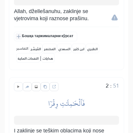
Allah, džellešanuhu, zaklinje se
vjetrovima koji raznose prašinu.
Бошқа таржималарни кўрсат
التفاسير:
الطبري
ابن كثير
السعدي
المختصر
المُيسَّر
|
هدايات
النفحات المكية
2
:
51
فَٱلۡحَٰمِلَٰتِ وِقۡرٗا
I zaklinje se teškim oblacima koji nose