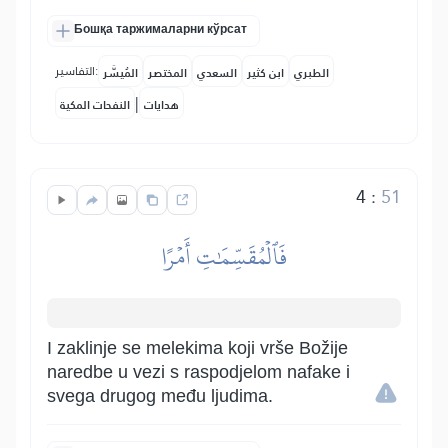
Бошқа таржималарни кўрсат
التفاسير:
الطبري
ابن كثير
السعدي
المختصر
المُيسَّر
|
هدايات
النفحات المكية
4
:
51
فَٱلۡمُقَسِّمَٰتِ أَمۡرًا
I zaklinje se melekima koji vrše Božije
naredbe u vezi s raspodjelom nafake i
svega drugog među ljudima.