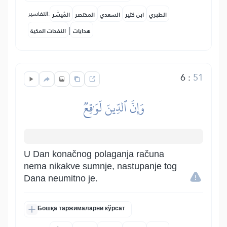
التفاسير:
الطبري
ابن كثير
السعدي
المختصر
المُيسَّر
|
هدايات
النفحات المكية
6
:
51
وَإِنَّ ٱلدِّينَ لَوَٰقِعٞ
U Dan konačnog polaganja računa
nema nikakve sumnje, nastupanje tog
Dana neumitno je.
Бошқа таржималарни кўрсат