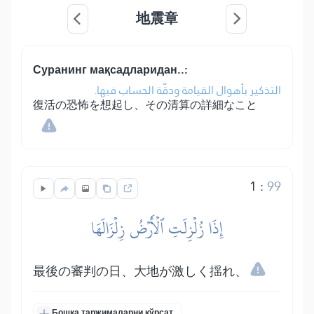
地震章
Суранинг мақсадларидан..:
التذكير بأهوال القيامة ودقّة الحساب فيها.
復活の恐怖を想起し、その清算の詳細なこと
1
:
99
إِذَا زُلۡزِلَتِ ٱلۡأَرۡضُ زِلۡزَالَهَا
最後の審判の日、大地が激しく揺れ、
Бошқа таржималарни кўрсат