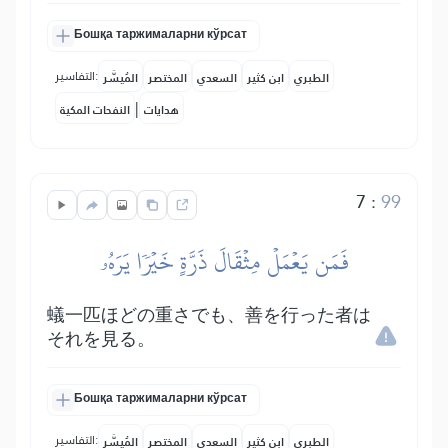
Бошқа таржималарни кўрсат
التفاسير:
الطبري
ابن كثير
السعدي
المختصر
المُيسَّر
|
هدايات
النفحات المكية
7
:
99
فَمَن يَعۡمَلۡ مِثۡقَالَ ذَرَّةٍ خَيۡرٗا يَرَهُۥ
蟻一匹ほどの重さでも、善を行った者は
それを見る。
Бошқа таржималарни кўрсат
التفاسير:
الطبري
ابن كثير
السعدي
المختصر
المُيسَّر