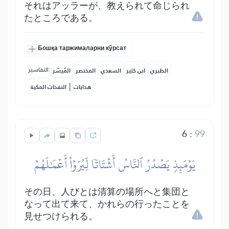
それはアッラーが、教えられて命じられ
たところである。
Бошқа таржималарни кўрсат
التفاسير:
الطبري
ابن كثير
السعدي
المختصر
المُيسَّر
|
هدايات
النفحات المكية
6
:
99
يَوۡمَئِذٖ يَصۡدُرُ ٱلنَّاسُ أَشۡتَاتٗا لِّيُرَوۡاْ أَعۡمَٰلَهُمۡ
その日、人びとは清算の場所へと集団と
なって出て来て、かれらの行ったことを
見せつけられる。