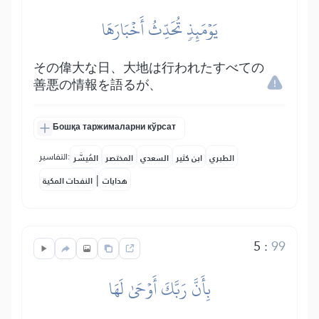
يَوۡمَئِذٖ تُحَدِّثُ أَخۡبَارَهَا
その偉大な日、大地は行われたすべての
善悪の情報を語るが、
Бошқа таржималарни кўрсат
التفاسير:
الطبري
ابن كثير
السعدي
المختصر
المُيسَّر
|
هدايات
النفحات المكية
5
:
99
بِأَنَّ رَبَّكَ أَوۡحَىٰ لَهَا