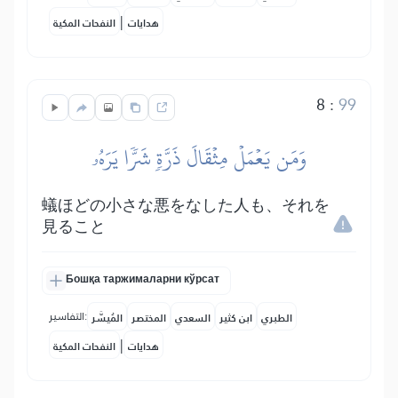
|
هدايات
النفحات المكية
8
:
99
وَمَن يَعۡمَلۡ مِثۡقَالَ ذَرَّةٖ شَرّٗا يَرَهُۥ
蟻ほどの小さな悪をなした人も、それを
見ること
Бошқа таржималарни кўрсат
التفاسير:
الطبري
ابن كثير
السعدي
المختصر
المُيسَّر
|
هدايات
النفحات المكية