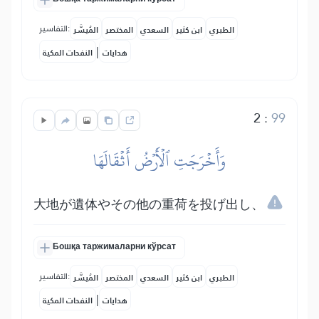
التفاسير:
الطبري
ابن كثير
السعدي
المختصر
المُيسَّر
|
هدايات
النفحات المكية
2
:
99
وَأَخۡرَجَتِ ٱلۡأَرۡضُ أَثۡقَالَهَا
大地が遺体やその他の重荷を投げ出し、
Бошқа таржималарни кўрсат
التفاسير:
الطبري
ابن كثير
السعدي
المختصر
المُيسَّر
|
هدايات
النفحات المكية