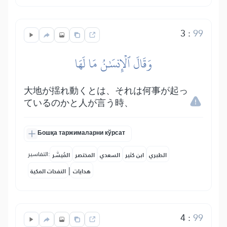
3
:
99
وَقَالَ ٱلۡإِنسَٰنُ مَا لَهَا
大地が揺れ動くとは、それは何事が起っ
ているのかと人が言う時、
Бошқа таржималарни кўрсат
التفاسير:
الطبري
ابن كثير
السعدي
المختصر
المُيسَّر
|
هدايات
النفحات المكية
4
:
99