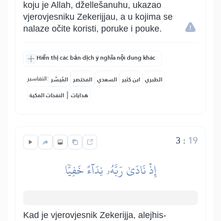
koju je Allah, džellešanuhu, ukazao
vjerovjesniku Zekerijjau, a u kojima se
nalaze očite koristi, poruke i pouke.
Hiển thị các bản dịch ý nghĩa nội dung khác
التفاسير:
الطبري
ابن كثير
السعدي
المختصر
المُيسَّر
|
هدايات
النفحات المكية
3
:
19
إِذۡ نَادَىٰ رَبَّهُۥ نِدَآءً خَفِيّٗا
Kad je vjerovjesnik Zekerijja, alejhis-