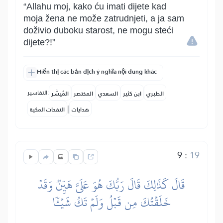
“Allahu moj, kako ću imati dijete kad
moja žena ne može zatrudnjeti, a ja sam
doživio duboku starost, ne mogu steći
dijete?!”
Hiển thị các bản dịch ý nghĩa nội dung khác
التفاسير:
الطبري
ابن كثير
السعدي
المختصر
المُيسَّر
|
هدايات
النفحات المكية
9
:
19
قَالَ كَذَٰلِكَ قَالَ رَبُّكَ هُوَ عَلَيَّ هَيِّنٞ وَقَدۡ
خَلَقۡتُكَ مِن قَبۡلُ وَلَمۡ تَكُ شَيۡـٔٗا