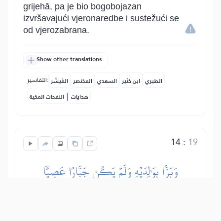
grijehā, pa je bio bogobojazan
izvršavajući vjeronaredbe i sustežući se
od vjerozabrana.
Show other translations
التفاسير:
الطبري
ابن كثير
السعدي
المختصر
المُيسَّر
|
هدايات
النفحات المكية
14
:
19
وَبَرَّۢا بِوَٰلِدَيۡهِ وَلَمۡ يَكُن جَبَّارًا عَصِيّٗا
Jahja je bio poslušan svojim roditeljima,