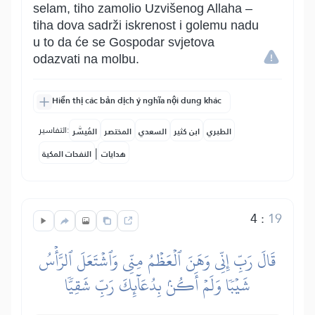
selam, tiho zamolio Uzvišenog Allaha –
tiha dova sadrži iskrenost i golemu nadu
u to da će se Gospodar svjetova
odazvati na molbu.
Hiển thị các bản dịch ý nghĩa nội dung khác
التفاسير:
الطبري
ابن كثير
السعدي
المختصر
المُيسَّر
|
هدايات
النفحات المكية
4
:
19
قَالَ رَبِّ إِنِّي وَهَنَ ٱلۡعَظۡمُ مِنِّي وَٱشۡتَعَلَ ٱلرَّأۡسُ
شَيۡبٗا وَلَمۡ أَكُنۢ بِدُعَآئِكَ رَبِّ شَقِيّٗا