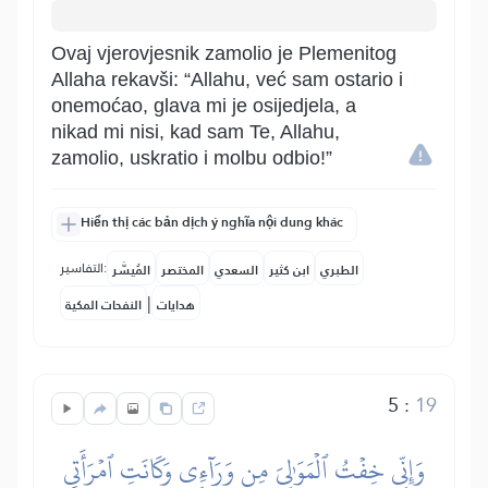
Ovaj vjerovjesnik zamolio je Plemenitog
Allaha rekavši: “Allahu, već sam ostario i
onemoćao, glava mi je osijedjela, a
nikad mi nisi, kad sam Te, Allahu,
zamolio, uskratio i molbu odbio!”
Hiển thị các bản dịch ý nghĩa nội dung khác
التفاسير:
الطبري
ابن كثير
السعدي
المختصر
المُيسَّر
|
هدايات
النفحات المكية
5
:
19
وَإِنِّي خِفۡتُ ٱلۡمَوَٰلِيَ مِن وَرَآءِي وَكَانَتِ ٱمۡرَأَتِي