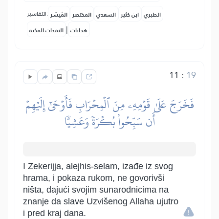
التفاسير:
الطبري
ابن كثير
السعدي
المختصر
المُيسَّر
|
هدايات
النفحات المكية
11
:
19
فَخَرَجَ عَلَىٰ قَوۡمِهِۦ مِنَ ٱلۡمِحۡرَابِ فَأَوۡحَىٰٓ إِلَيۡهِمۡ
أَن سَبِّحُواْ بُكۡرَةٗ وَعَشِيّٗا
I Zekerijja, alejhis-selam, izađe iz svog
hrama, i pokaza rukom, ne govorivši
ništa, dajući svojim sunarodnicima na
znanje da slave Uzvišenog Allaha ujutro
i pred kraj dana.