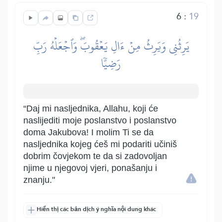
6
:
19
يَرِثُنِي وَيَرِثُ مِنۡ ءَالِ يَعۡقُوبَۖ وَٱجۡعَلۡهُ رَبِّ
رَضِيّٗا
“Daj mi nasljednika, Allahu, koji će
naslijediti moje poslanstvo i poslanstvo
doma Jakubova! I molim Ti se da
nasljednika kojeg ćeš mi podariti učiniš
dobrim čovjekom te da si zadovoljan
njime u njegovoj vjeri, ponašanju i
znanju."
Hiển thị các bản dịch ý nghĩa nội dung khác