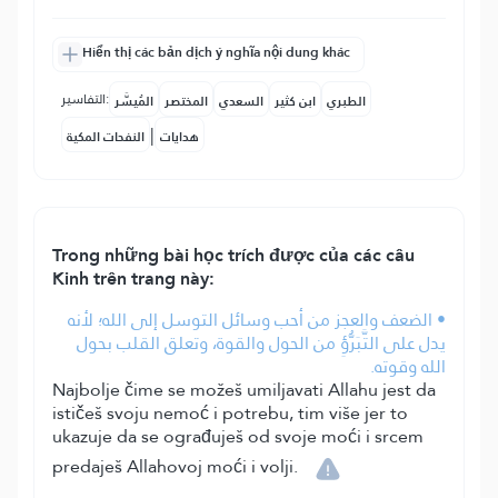
Hiển thị các bản dịch ý nghĩa nội dung khác
التفاسير:
الطبري
ابن كثير
السعدي
المختصر
المُيسَّر
|
هدايات
النفحات المكية
Trong những bài học trích được của các câu
Kinh trên trang này:
• الضعف والعجز من أحب وسائل التوسل إلى الله؛ لأنه
يدل على التَّبَرُّؤِ من الحول والقوة، وتعلق القلب بحول
الله وقوته.
Najbolje čime se možeš umiljavati Allahu jest da
ističeš svoju nemoć i potrebu, tim više jer to
ukazuje da se ograđuješ od svoje moći i srcem
predaješ Allahovoj moći i volji.