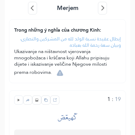
Merjem
Trong những ý nghĩa của chương Kinh:
إبطال عقيدة نسبة الولد لله من المشركين والنصارى،
وبيان سعة رحمة الله بعباده.
Ukazivanje na ništavnost vjerovanja
mnogobožaca i kršćana koji Allahu pripisuju
dijete i iskazivanje veličine Njegove milosti
prema robovima.
1
:
19
كٓهيعٓصٓ