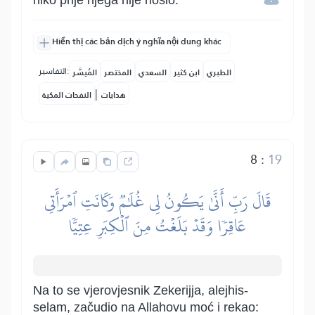
niko prije njega nije nosio.”
Hiển thị các bản dịch ý nghĩa nội dung khác
التفاسير:
الطبري
ابن كثير
السعدي
المختصر
المُيسَّر
|
هدايات
النفحات المكية
8
:
19
قَالَ رَبِّ أَنَّىٰ يَكُونُ لِي غُلَٰمٞ وَكَانَتِ ٱمۡرَأَتِي
عَاقِرٗا وَقَدۡ بَلَغۡتُ مِنَ ٱلۡكِبَرِ عِتِيّٗا
Na to se vjerovjesnik Zekerijja, alejhis-
selam, začudio na Allahovu moć i rekao: