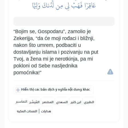
عَاقِرٗا فَهَبۡ لِي مِن لَّدُنكَ وَلِيّٗا
“Bojim se, Gospodaru”, zamolio je
Zekerijja, “da će moji rođaci i bližnji,
nakon što umrem, podbaciti u
dostavljanju islama i pozivanju na put
Tvoj, a žena mi je nerotkinja, pa mi
pokloni od Sebe nasljednika
pomoćnika!”
Hiển thị các bản dịch ý nghĩa nội dung khác
التفاسير:
الطبري
ابن كثير
السعدي
المختصر
المُيسَّر
|
هدايات
النفحات المكية