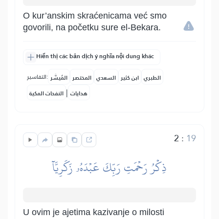
O kur’anskim skraćenicama već smo
govorili, na početku sure el-Bekara.
Hiển thị các bản dịch ý nghĩa nội dung khác
التفاسير:
الطبري
ابن كثير
السعدي
المختصر
المُيسَّر
|
هدايات
النفحات المكية
2
:
19
ذِكۡرُ رَحۡمَتِ رَبِّكَ عَبۡدَهُۥ زَكَرِيَّآ
U ovim je ajetima kazivanje o milosti