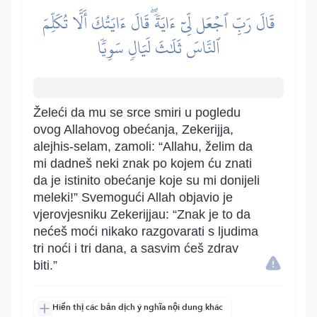
قَالَ رَبِّ ٱجۡعَل لِّيٓ ءَايَةٗۖ قَالَ ءَايَتُكَ أَلَّا تُكَلِّمَ
ٱلنَّاسَ ثَلَٰثَ لَيَالٖ سَوِيّٗا
Želeći da mu se srce smiri u pogledu
ovog Allahovog obećanja, Zekerijja,
alejhis-selam, zamoli: “Allahu, želim da
mi dadneš neki znak po kojem ću znati
da je istinito obećanje koje su mi donijeli
meleki!” Svemogući Allah objavio je
vjerovjesniku Zekerijjau: “Znak je to da
nećeš moći nikako razgovarati s ljudima
tri noći i tri dana, a sasvim ćeš zdrav
biti.”
Hiển thị các bản dịch ý nghĩa nội dung khác