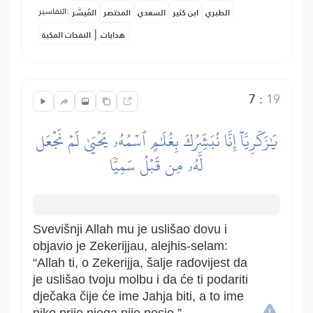
التفاسير:
الطبري
ابن كثير
السعدي
المختصر
المُيسَّر
|
هدايات
النفحات المكية
7
:
19
يَٰزَكَرِيَّآ إِنَّا نُبَشِّرُكَ بِغُلَٰمٍ ٱسۡمُهُۥ يَحۡيَىٰ لَمۡ نَجۡعَل
لَّهُۥ مِن قَبۡلُ سَمِيّٗا
Svevišnji Allah mu je uslišao dovu i
objavio je Zekerijjau, alejhis-selam:
“Allah ti, o Zekerijja, šalje radovijest da
je uslišao tvoju molbu i da će ti podariti
dječaka čije će ime Jahja biti, a to ime