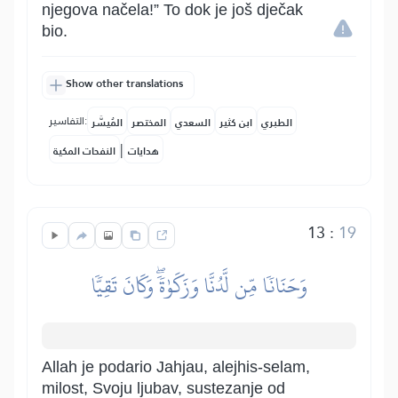
njegova načela!” To dok je još dječak
bio.
Show other translations
التفاسير:
الطبري
ابن كثير
السعدي
المختصر
المُيسَّر
|
هدايات
النفحات المكية
13
:
19
وَحَنَانٗا مِّن لَّدُنَّا وَزَكَوٰةٗۖ وَكَانَ تَقِيّٗا
Allah je podario Jahjau, alejhis-selam,
milost, Svoju ljubav, sustezanje od