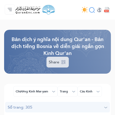
Trang chủ
Mục lục các bản dịch
Audio
Các dịch vụ của nhà phát triển - API
Về dự án
Liên hệ với chúng tôi
Ngôn ngữ
Browse Old Version
Bản dịch ý nghĩa nội dung Qur'an - Bản
dịch tiếng Bosnia về diễn giải ngắn gọn
Kinh Qur'an
Share
Chương Kinh Mar-yam
Trang
Câu Kinh
Số trang: 305