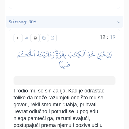
Số trang: 306
12
:
19
يَٰيَحۡيَىٰ خُذِ ٱلۡكِتَٰبَ بِقُوَّةٖۖ وَءَاتَيۡنَٰهُ ٱلۡحُكۡمَ
صَبِيّٗا
I rodio mu se sin Jahja. Kad je odrastao
toliko da može razumjeti ono što mu se
govori, rekli smo mu: “Jahja, prihvati
Tevrat odlučno i potrudi se u pogledu
njega pamteći ga, razumijevajući,
postupajući prema njemu i pozivajući u