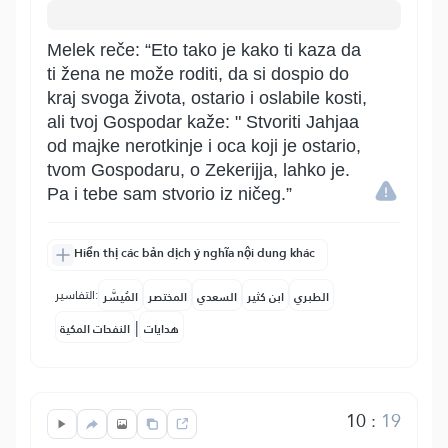
Melek reče: “Eto tako je kako ti kaza da
ti žena ne može roditi, da si dospio do
kraj svoga života, ostario i oslabile kosti,
ali tvoj Gospodar kaže: " Stvoriti Jahjaa
od majke nerotkinje i oca koji je ostario,
tvom Gospodaru, o Zekerijja, lahko je.
Pa i tebe sam stvorio iz ničeg.”
Hiển thị các bản dịch ý nghĩa nội dung khác
التفاسير:
الطبري
ابن كثير
السعدي
المختصر
المُيسَّر
|
هدايات
النفحات المكية
10
:
19