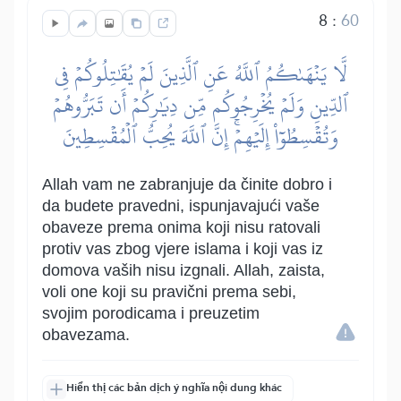
8
:
60
لَّا يَنۡهَىٰكُمُ ٱللَّهُ عَنِ ٱلَّذِينَ لَمۡ يُقَٰتِلُوكُمۡ فِي
ٱلدِّينِ وَلَمۡ يُخۡرِجُوكُم مِّن دِيَٰرِكُمۡ أَن تَبَرُّوهُمۡ
وَتُقۡسِطُوٓاْ إِلَيۡهِمۡۚ إِنَّ ٱللَّهَ يُحِبُّ ٱلۡمُقۡسِطِينَ
Allah vam ne zabranjuje da činite dobro i
da budete pravedni, ispunjavajući vaše
obaveze prema onima koji nisu ratovali
protiv vas zbog vjere islama i koji vas iz
domova vaših nisu izgnali. Allah, zaista,
voli one koji su pravični prema sebi,
svojim porodicama i preuzetim
obavezama.
Hiển thị các bản dịch ý nghĩa nội dung khác