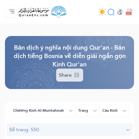
Trang chủ
Mục lục các bản dịch
Audio
Các dịch vụ của nhà phát triển - API
Về dự án
Liên hệ với chúng tôi
Ngôn ngữ
Browse Old Version
Bản dịch ý nghĩa nội dung Qur'an - Bản
dịch tiếng Bosnia về diễn giải ngắn gọn
Kinh Qur'an
Share
Chương Kinh Al-Mumtahinah
Trang
Câu Kinh
Số trang: 550