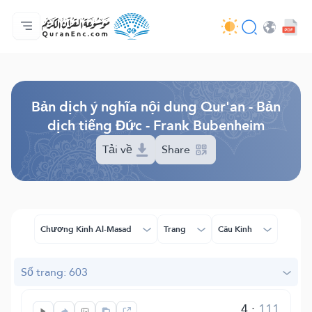
Trang chủ
Mục lục các bản dịch
Audio
Các dịch vụ của nhà phát triển - API
Về dự án
Liên hệ với chúng tôi
Ngôn ngữ
Browse Old Version
Bản dịch ý nghĩa nội dung Qur'an - Bản
dịch tiếng Đức - Frank Bubenheim
Tải về
Share
Chương Kinh Al-Masad
Trang
Câu Kinh
Số trang: 603
4
:
111