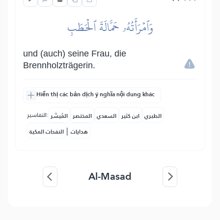
وَٱمۡرَأَتُهُۥ حَمَّالَةَ ٱلۡحَطَبِ
und (auch) seine Frau, die
Brennholzträgerin.
Hiển thị các bản dịch ý nghĩa nội dung khác
التفاسير:
الطبري
ابن كثير
السعدي
المختصر
المُيسَّر
|
هدايات
النفحات المكية
Al-Masad