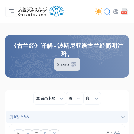
主页
译解目录
Audio
开发者服务 - API
关于此项目
联系我们
语言
Browse Old Version
《古兰经》译解 - 波斯尼亚语古兰经简明注
释。
Share
章 台昂卜尼
页
段
页码: 556
8
:
64