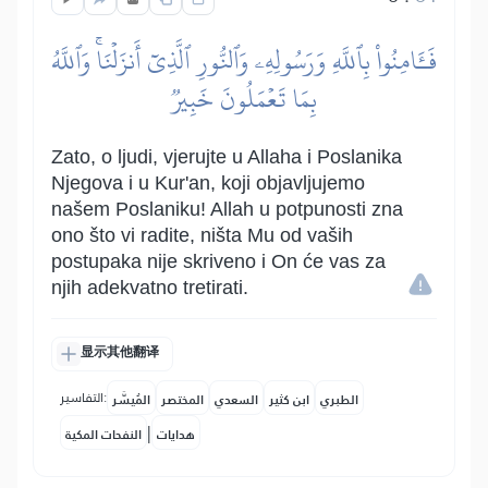
فَـَٔامِنُواْ بِٱللَّهِ وَرَسُولِهِۦ وَٱلنُّورِ ٱلَّذِيٓ أَنزَلۡنَاۚ وَٱللَّهُ
بِمَا تَعۡمَلُونَ خَبِيرٞ
Zato, o ljudi, vjerujte u Allaha i Poslanika
Njegova i u Kur'an, koji objavljujemo
našem Poslaniku! Allah u potpunosti zna
ono što vi radite, ništa Mu od vaših
postupaka nije skriveno i On će vas za
njih adekvatno tretirati.
显示其他翻译
التفاسير:
الطبري
ابن كثير
السعدي
المختصر
المُيسَّر
|
هدايات
النفحات المكية