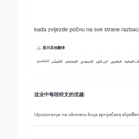
kada zvijezde počnu na sve strane razbac
显示其他翻译
التفاسير:
ات المكية
الطبري
ابن كثير
السعدي
المختصر
المُيسَّر
这业中每段经文的优越:
Upozorenje na obmanu koja spriječava slijeđenj