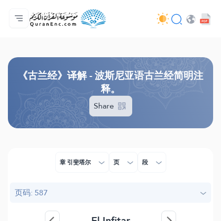
主页
译解目录
Audio
开发者服务 - API
关于此项目
联系我们
语言
Browse Old Version
《古兰经》译解 - 波斯尼亚语古兰经简明注
释。
Share
章 引斐塔尔
页
段
页码: 587
El-Infitar