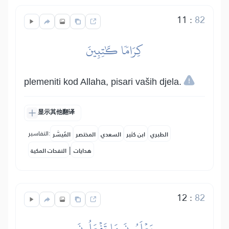
11
:
82
كِرَامٗا كَٰتِبِينَ
plemeniti kod Allaha, pisari vaših djela.
显示其他翻译
التفاسير:
الطبري
ابن كثير
السعدي
المختصر
المُيسَّر
|
هدايات
النفحات المكية
12
:
82
يَعۡلَمُونَ مَا تَفۡعَلُونَ