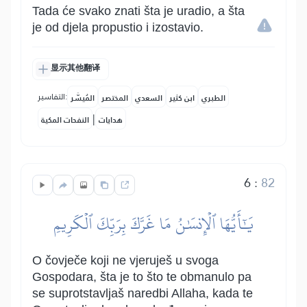
Tada će svako znati šta je uradio, a šta
je od djela propustio i izostavio.
显示其他翻译
التفاسير:
الطبري
ابن كثير
السعدي
المختصر
المُيسَّر
|
هدايات
النفحات المكية
6
:
82
يَٰٓأَيُّهَا ٱلۡإِنسَٰنُ مَا غَرَّكَ بِرَبِّكَ ٱلۡكَرِيمِ
O čovječe koji ne vjeruješ u svoga
Gospodara, šta je to što te obmanulo pa
se suprotstavljaš naredbi Allaha, kada te