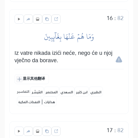
16
:
82
وَمَا هُمۡ عَنۡهَا بِغَآئِبِينَ
Iz vatre nikada izići neće, nego će u njoj
vječno da borave.
显示其他翻译
التفاسير:
الطبري
ابن كثير
السعدي
المختصر
المُيسَّر
|
هدايات
النفحات المكية
17
:
82