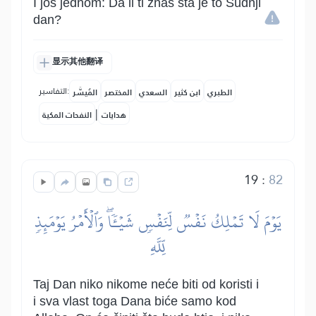
I još jednom: Da li ti znaš šta je to Sudnji
dan?
显示其他翻译
التفاسير:
الطبري
ابن كثير
السعدي
المختصر
المُيسَّر
|
هدايات
النفحات المكية
19
:
82
يَوۡمَ لَا تَمۡلِكُ نَفۡسٞ لِّنَفۡسٖ شَيۡـٔٗاۖ وَٱلۡأَمۡرُ يَوۡمَئِذٖ
لِّلَّهِ
Taj Dan niko nikome neće biti od koristi i
i sva vlast toga Dana biće samo kod