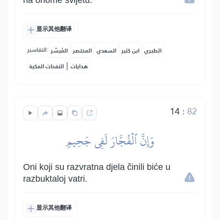
na onome svijetu.
显示其他翻译
التفاسير:
الطبري
ابن كثير
السعدي
المختصر
المُيسَّر
|
هدايات
النفحات المكية
14
:
82
وَإِنَّ ٱلۡفُجَّارَ لَفِي جَحِيمٖ
Oni koji su razvratna djela činili biće u
razbuktaloj vatri.
显示其他翻译