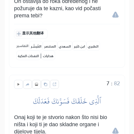
On ostavlja do roka određenog i ne
požuruje da te kazni, kao vid počasti
prema tebi?
显示其他翻译
التفاسير:
الطبري
ابن كثير
السعدي
المختصر
المُيسَّر
|
هدايات
النفحات المكية
7
:
82
ٱلَّذِي خَلَقَكَ فَسَوَّىٰكَ فَعَدَلَكَ
Onaj koji te je stvorio nakon što nisi bio
ništa i koji ti je dao skladne organe i
dijelove tijela.