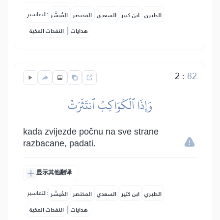
التفاسير:
الطبري
ابن كثير
السعدي
المختصر
المُيسَّر
|
هدايات
النفحات المكية
2
:
82
وَإِذَا ٱلۡكَوَاكِبُ ٱنتَثَرَتۡ
kada zvijezde počnu na sve strane
razbacane, padati.
显示其他翻译
التفاسير:
الطبري
ابن كثير
السعدي
المختصر
المُيسَّر
|
هدايات
النفحات المكية