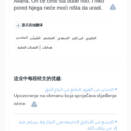
Allaha, On će činiti šta bude htio, i niko
pored Njega neće moći ništa da uradi.
显示其他翻译
التفاسير:
الطبري
ابن كثير
السعدي
المختصر
المُيسَّر
|
هدايات
النفحات المكية
这业中每段经文的优越:
• التحذير من الغرور المانع من اتباع الحق.
Upozorenje na obmanu koja spriječava slijeđenje
istine.
• الجشع من الأخلاق الذميمة في التجار ولا يسلم منه
إلا من يخاف الله.