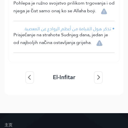
Pohlepa je ružno svojstvo prilikom trgovanja i od
njega je čist samo onaj ko se Allaha boji.
• تذكر هول القيامة من أعظم الروادع عن المعصية.
Prisjećanje na strahote Sudnjeg dana, jedan je
od najboljih načina ostavljanja grijeha.
El-Infitar
主页