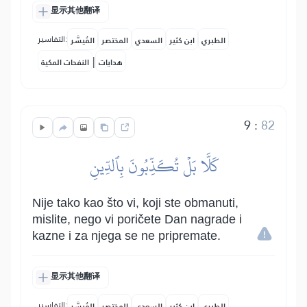
显示其他翻译
التفاسير:
الطبري
ابن كثير
السعدي
المختصر
المُيسَّر
|
هدايات
النفحات المكية
9
:
82
كَلَّا بَلۡ تُكَذِّبُونَ بِٱلدِّينِ
Nije tako kao što vi, koji ste obmanuti,
mislite, nego vi poričete Dan nagrade i
kazne i za njega se ne pripremate.
显示其他翻译
التفاسير:
الطبري
ابن كثير
السعدي
المختصر
المُيسَّر