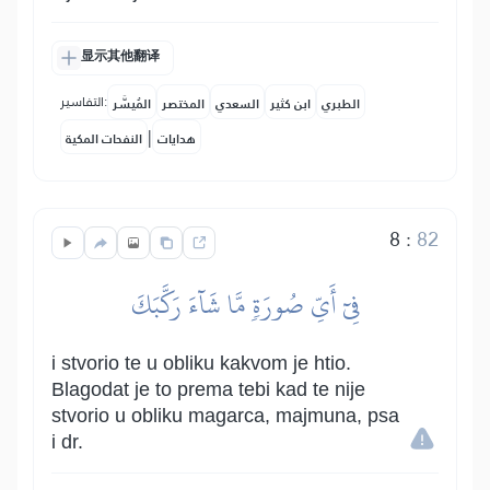
显示其他翻译
التفاسير:
الطبري
ابن كثير
السعدي
المختصر
المُيسَّر
|
هدايات
النفحات المكية
8
:
82
فِيٓ أَيِّ صُورَةٖ مَّا شَآءَ رَكَّبَكَ
i stvorio te u obliku kakvom je htio.
Blagodat je to prema tebi kad te nije
stvorio u obliku magarca, majmuna, psa
i dr.