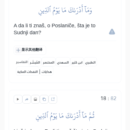
وَمَآ أَدۡرَىٰكَ مَا يَوۡمُ ٱلدِّينِ
A da li ti znaš, o Poslaniče, šta je to
Sudnji dan?
显示其他翻译
التفاسير:
الطبري
ابن كثير
السعدي
المختصر
المُيسَّر
|
هدايات
النفحات المكية
18
:
82
ثُمَّ مَآ أَدۡرَىٰكَ مَا يَوۡمُ ٱلدِّينِ