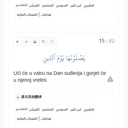
التفاسير:
الطبري
ابن كثير
السعدي
المختصر
المُيسَّر
|
هدايات
النفحات المكية
15
:
82
يَصۡلَوۡنَهَا يَوۡمَ ٱلدِّينِ
Ući će u vatru na Dan suđenja i gorjet će
u njenoj vrelini.
显示其他翻译
التفاسير:
الطبري
ابن كثير
السعدي
المختصر
المُيسَّر
|
هدايات
النفحات المكية