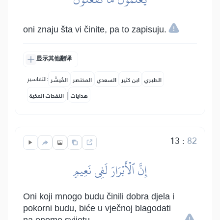
oni znaju šta vi činite, pa to zapisuju.
显示其他翻译
التفاسير:
الطبري
ابن كثير
السعدي
المختصر
المُيسَّر
|
هدايات
النفحات المكية
13
:
82
إِنَّ ٱلۡأَبۡرَارَ لَفِي نَعِيمٖ
Oni koji mnogo budu činili dobra djela i
pokorni budu, biće u vječnoj blagodati