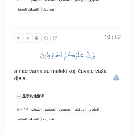
|
هدايات
النفحات المكية
10
:
82
وَإِنَّ عَلَيۡكُمۡ لَحَٰفِظِينَ
a nad vama su meleki koji čuvaju vaša
djela.
显示其他翻译
التفاسير:
الطبري
ابن كثير
السعدي
المختصر
المُيسَّر
|
هدايات
النفحات المكية