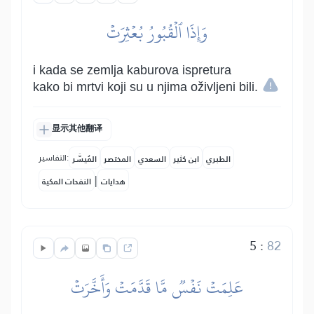
وَإِذَا ٱلۡقُبُورُ بُعۡثِرَتۡ
i kada se zemlja kaburova ispretura
kako bi mrtvi koji su u njima oživljeni bili.
显示其他翻译
التفاسير:
الطبري
ابن كثير
السعدي
المختصر
المُيسَّر
|
هدايات
النفحات المكية
5
:
82
عَلِمَتۡ نَفۡسٞ مَّا قَدَّمَتۡ وَأَخَّرَتۡ