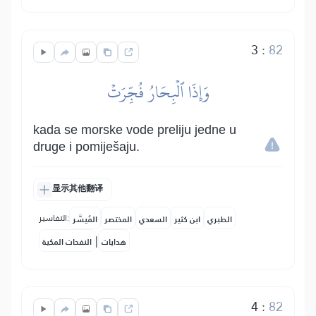
3
:
82
وَإِذَا ٱلۡبِحَارُ فُجِّرَتۡ
kada se morske vode preliju jedne u
druge i pomiješaju.
显示其他翻译
التفاسير:
الطبري
ابن كثير
السعدي
المختصر
المُيسَّر
|
هدايات
النفحات المكية
4
:
82