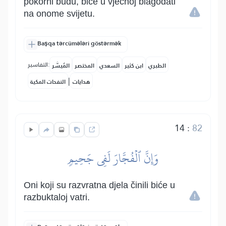
pokorni budu, biće u vječnoj blagodati
na onome svijetu.
Başqa tərcümələri göstərmək
التفاسير:
الطبري
ابن كثير
السعدي
المختصر
المُيسَّر
|
هدايات
النفحات المكية
14
:
82
وَإِنَّ ٱلۡفُجَّارَ لَفِي جَحِيمٖ
Oni koji su razvratna djela činili biće u
razbuktaloj vatri.