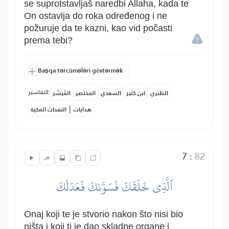
se suprotstavljaš naredbi Allaha, kada te
On ostavlja do roka određenog i ne
požuruje da te kazni, kao vid počasti
prema tebi?
Başqa tərcümələri göstərmək
التفاسير:
الطبري
ابن كثير
السعدي
المختصر
المُيسَّر
|
هدايات
النفحات المكية
7
:
82
ٱلَّذِي خَلَقَكَ فَسَوَّىٰكَ فَعَدَلَكَ
Onaj koji te je stvorio nakon što nisi bio
ništa i koji ti je dao skladne organe i