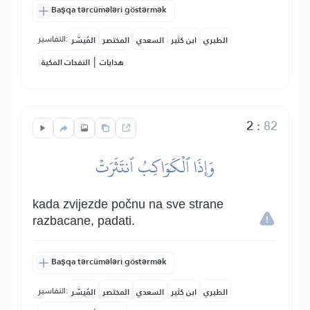
Başqa tərcümələri göstərmək
التفاسير:
الطبري
ابن كثير
السعدي
المختصر
المُيسَّر
|
هدايات
النفحات المكية
2
:
82
وَإِذَا ٱلۡكَوَاكِبُ ٱنتَثَرَتۡ
kada zvijezde počnu na sve strane
razbacane, padati.
Başqa tərcümələri göstərmək
التفاسير:
الطبري
ابن كثير
السعدي
المختصر
المُيسَّر