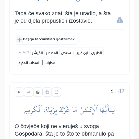
Tada će svako znati šta je uradio, a šta
je od djela propustio i izostavio.
Başqa tərcümələri göstərmək
التفاسير:
الطبري
ابن كثير
السعدي
المختصر
المُيسَّر
|
هدايات
النفحات المكية
6
:
82
يَٰٓأَيُّهَا ٱلۡإِنسَٰنُ مَا غَرَّكَ بِرَبِّكَ ٱلۡكَرِيمِ
O čovječe koji ne vjeruješ u svoga
Gospodara, šta je to što te obmanulo pa