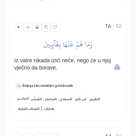
16
:
82
وَمَا هُمۡ عَنۡهَا بِغَآئِبِينَ
Iz vatre nikada izići neće, nego će u njoj
vječno da borave.
Başqa tərcümələri göstərmək
التفاسير:
الطبري
ابن كثير
السعدي
المختصر
المُيسَّر
|
هدايات
النفحات المكية