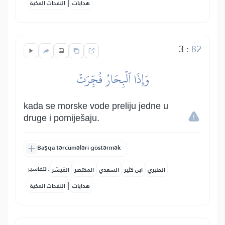
|
هدايات
النفحات المكية
3
:
82
وَإِذَا ٱلۡبِحَارُ فُجِّرَتۡ
kada se morske vode preliju jedne u
druge i pomiješaju.
Başqa tərcümələri göstərmək
التفاسير:
الطبري
ابن كثير
السعدي
المختصر
المُيسَّر
|
هدايات
النفحات المكية