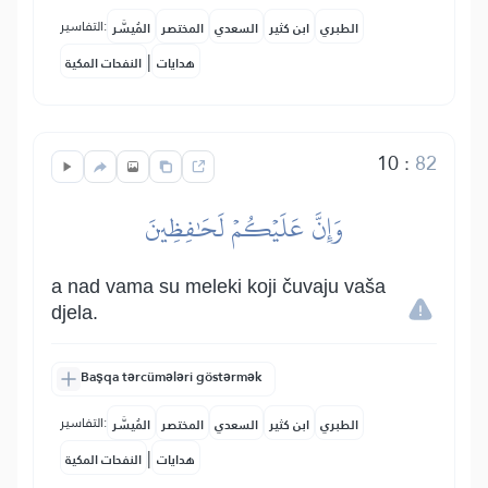
التفاسير:
الطبري
ابن كثير
السعدي
المختصر
المُيسَّر
|
هدايات
النفحات المكية
10
:
82
وَإِنَّ عَلَيۡكُمۡ لَحَٰفِظِينَ
a nad vama su meleki koji čuvaju vaša
djela.
Başqa tərcümələri göstərmək
التفاسير:
الطبري
ابن كثير
السعدي
المختصر
المُيسَّر
|
هدايات
النفحات المكية