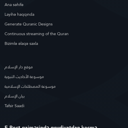
Ana səhifə
Layihə haqqında
Generate Quranic Designs
Continuous streaming of the Quran
Bizimlə əlaqə saxla
موقع دار الإسلام
موسوعة الأحاديث النبوية
موسوعة المصطلحات الإسلامية
بيان الإسلام
Tafsir Saadi
E-Poçt qaiməsində qeydiyatdan keçmə