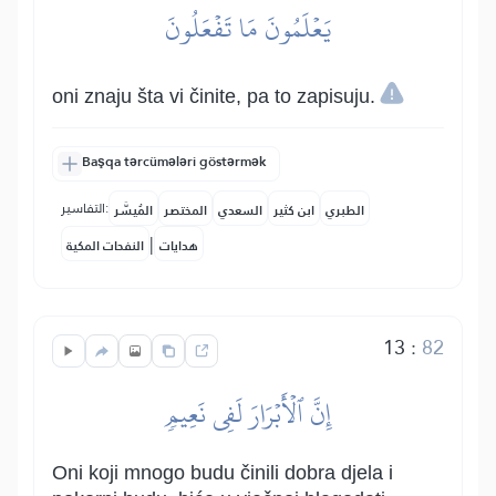
يَعۡلَمُونَ مَا تَفۡعَلُونَ
oni znaju šta vi činite, pa to zapisuju.
Başqa tərcümələri göstərmək
التفاسير:
الطبري
ابن كثير
السعدي
المختصر
المُيسَّر
|
هدايات
النفحات المكية
13
:
82
إِنَّ ٱلۡأَبۡرَارَ لَفِي نَعِيمٖ
Oni koji mnogo budu činili dobra djela i