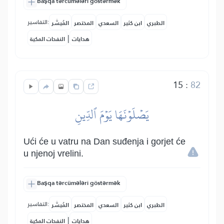
Başqa tərcümələri göstərmək
التفاسير:
الطبري
ابن كثير
السعدي
المختصر
المُيسَّر
|
هدايات
النفحات المكية
15
:
82
يَصۡلَوۡنَهَا يَوۡمَ ٱلدِّينِ
Ući će u vatru na Dan suđenja i gorjet će
u njenoj vrelini.
Başqa tərcümələri göstərmək
التفاسير:
الطبري
ابن كثير
السعدي
المختصر
المُيسَّر
|
هدايات
النفحات المكية