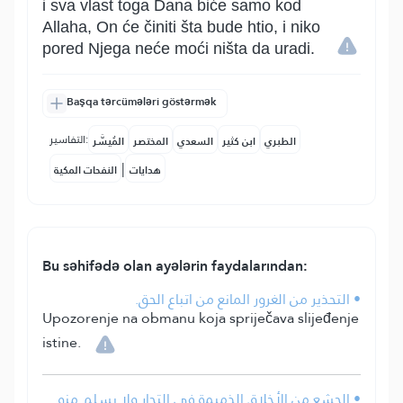
i sva vlast toga Dana biće samo kod
Allaha, On će činiti šta bude htio, i niko
pored Njega neće moći ništa da uradi.
Başqa tərcümələri göstərmək
التفاسير:
الطبري
ابن كثير
السعدي
المختصر
المُيسَّر
|
هدايات
النفحات المكية
Bu səhifədə olan ayələrin faydalarından:
• التحذير من الغرور المانع من اتباع الحق.
Upozorenje na obmanu koja spriječava slijeđenje
istine.
• الجشع من الأخلاق الذميمة في التجار ولا يسلم منه