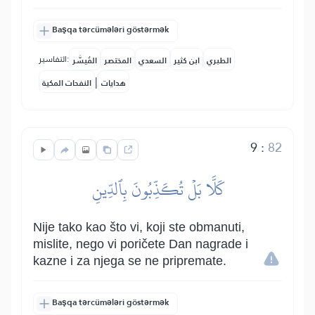
Başqa tərcümələri göstərmək
التفاسير:
الطبري
ابن كثير
السعدي
المختصر
المُيسَّر
|
هدايات
النفحات المكية
9
:
82
كَلَّا بَلۡ تُكَذِّبُونَ بِٱلدِّينِ
Nije tako kao što vi, koji ste obmanuti,
mislite, nego vi poričete Dan nagrade i
kazne i za njega se ne pripremate.
Başqa tərcümələri göstərmək