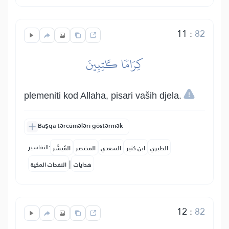
11
:
82
كِرَامٗا كَٰتِبِينَ
plemeniti kod Allaha, pisari vaših djela.
Başqa tərcümələri göstərmək
التفاسير:
الطبري
ابن كثير
السعدي
المختصر
المُيسَّر
|
هدايات
النفحات المكية
12
:
82