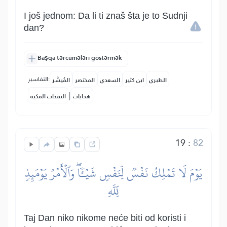
I još jednom: Da li ti znaš šta je to Sudnji
dan?
Başqa tərcümələri göstərmək
التفاسير:
الطبري
ابن كثير
السعدي
المختصر
المُيسَّر
|
هدايات
النفحات المكية
19
:
82
يَوۡمَ لَا تَمۡلِكُ نَفۡسٞ لِّنَفۡسٖ شَيۡـٔٗاۖ وَٱلۡأَمۡرُ يَوۡمَئِذٖ
لِّلَّهِ
Taj Dan niko nikome neće biti od koristi i