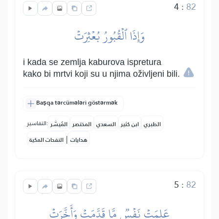
4
:
82
وَإِذَا ٱلۡقُبُورُ بُعۡثِرَتۡ
i kada se zemlja kaburova ispretura
kako bi mrtvi koji su u njima oživljeni bili.
Başqa tərcümələri göstərmək
التفاسير:
الطبري
ابن كثير
السعدي
المختصر
المُيسَّر
|
هدايات
النفحات المكية
5
:
82
عَلِمَتۡ نَفۡسٞ مَّا قَدَّمَتۡ وَأَخَّرَتۡ