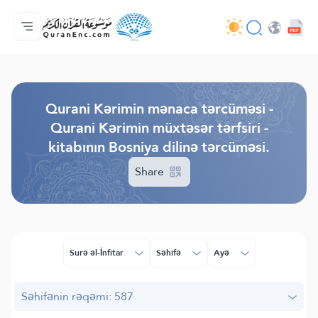
Ana səhifə
Tərcümənin mündəricatı
Audio
Tərtibatçıların xidməti - API
Layihə haqqında
Bizimlə əlaqə saxla
Dil
Browse Old Version
Qurani Kərimin mənaca tərcüməsi -
Qurani Kərimin müxtəsər tərfsiri -
kitabının Bosniya dilinə tərcüməsi.
Share
Surə əl-İnfitar
Səhifə
Ayə
Səhifənin rəqəmi: 587