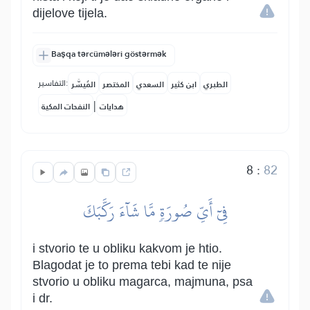
dijelove tijela.
Başqa tərcümələri göstərmək
التفاسير:
الطبري
ابن كثير
السعدي
المختصر
المُيسَّر
|
هدايات
النفحات المكية
8
:
82
فِيٓ أَيِّ صُورَةٖ مَّا شَآءَ رَكَّبَكَ
i stvorio te u obliku kakvom je htio.
Blagodat je to prema tebi kad te nije
stvorio u obliku magarca, majmuna, psa
i dr.