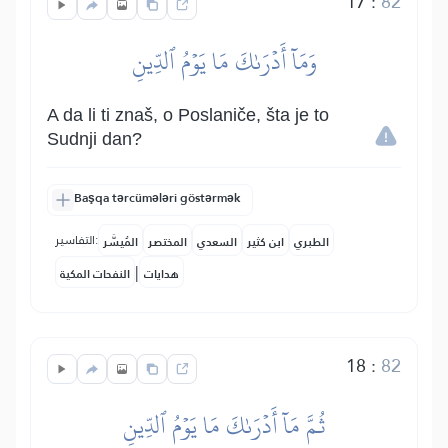
17
:
82
وَمَآ أَدۡرَىٰكَ مَا يَوۡمُ ٱلدِّينِ
A da li ti znaš, o Poslaniče, šta je to
Sudnji dan?
Başqa tərcümələri göstərmək
التفاسير:
الطبري
ابن كثير
السعدي
المختصر
المُيسَّر
|
هدايات
النفحات المكية
18
:
82
ثُمَّ مَآ أَدۡرَىٰكَ مَا يَوۡمُ ٱلدِّينِ