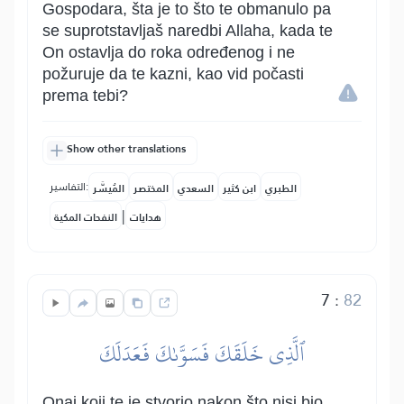
Gospodara, šta je to što te obmanulo pa
se suprotstavljaš naredbi Allaha, kada te
On ostavlja do roka određenog i ne
požuruje da te kazni, kao vid počasti
prema tebi?
Show other translations
التفاسير:
الطبري
ابن كثير
السعدي
المختصر
المُيسَّر
|
هدايات
النفحات المكية
7
:
82
ٱلَّذِي خَلَقَكَ فَسَوَّىٰكَ فَعَدَلَكَ
Onaj koji te je stvorio nakon što nisi bio