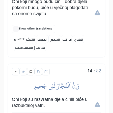
Oni koji mnogo budu činili dobra djela i
pokorni budu, biće u vječnoj blagodati
na onome svijetu.
Show other translations
التفاسير:
الطبري
ابن كثير
السعدي
المختصر
المُيسَّر
|
هدايات
النفحات المكية
14
:
82
وَإِنَّ ٱلۡفُجَّارَ لَفِي جَحِيمٖ
Oni koji su razvratna djela činili biće u
razbuktaloj vatri.