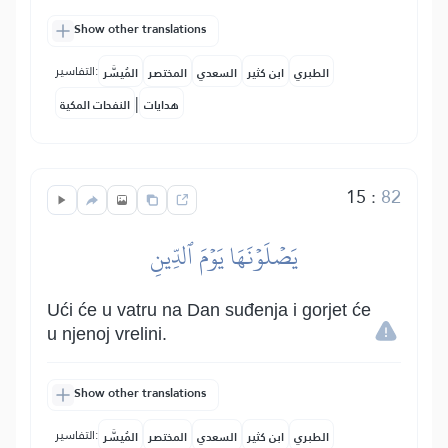
Show other translations
التفاسير:
الطبري
ابن كثير
السعدي
المختصر
المُيسَّر
|
هدايات
النفحات المكية
15
:
82
يَصۡلَوۡنَهَا يَوۡمَ ٱلدِّينِ
Ući će u vatru na Dan suđenja i gorjet će
u njenoj vrelini.
Show other translations
التفاسير:
الطبري
ابن كثير
السعدي
المختصر
المُيسَّر