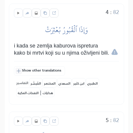
4
:
82
وَإِذَا ٱلۡقُبُورُ بُعۡثِرَتۡ
i kada se zemlja kaburova ispretura
kako bi mrtvi koji su u njima oživljeni bili.
Show other translations
التفاسير:
الطبري
ابن كثير
السعدي
المختصر
المُيسَّر
|
هدايات
النفحات المكية
5
:
82