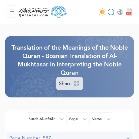
Home
Index of Translations
Audio
Developers' Services - API
About
Contact Us
Language
Browse Old Version
Translation of the Meanings of the Noble
Quran - Bosnian Translation of Al-
Mukhtasar in Interpreting the Noble
Quran
Share
Surah Al-Infitār
Page
Verse
Page Number: 587