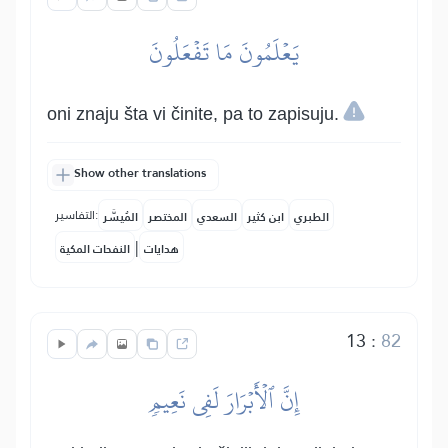
يَعۡلَمُونَ مَا تَفۡعَلُونَ
oni znaju šta vi činite, pa to zapisuju.
Show other translations
التفاسير:
الطبري
ابن كثير
السعدي
المختصر
المُيسَّر
|
هدايات
النفحات المكية
13
:
82
إِنَّ ٱلۡأَبۡرَارَ لَفِي نَعِيمٖ