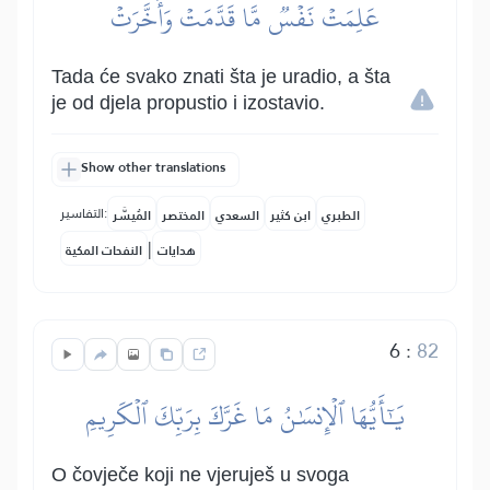
عَلِمَتۡ نَفۡسٞ مَّا قَدَّمَتۡ وَأَخَّرَتۡ
Tada će svako znati šta je uradio, a šta
je od djela propustio i izostavio.
Show other translations
التفاسير:
الطبري
ابن كثير
السعدي
المختصر
المُيسَّر
|
هدايات
النفحات المكية
6
:
82
يَٰٓأَيُّهَا ٱلۡإِنسَٰنُ مَا غَرَّكَ بِرَبِّكَ ٱلۡكَرِيمِ
O čovječe koji ne vjeruješ u svoga