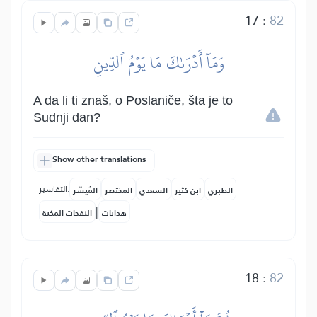
17
:
82
وَمَآ أَدۡرَىٰكَ مَا يَوۡمُ ٱلدِّينِ
A da li ti znaš, o Poslaniče, šta je to
Sudnji dan?
Show other translations
التفاسير:
الطبري
ابن كثير
السعدي
المختصر
المُيسَّر
|
هدايات
النفحات المكية
18
:
82