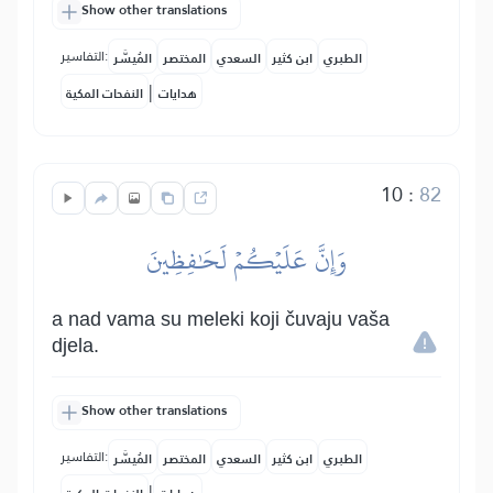
Show other translations
التفاسير:
الطبري
ابن كثير
السعدي
المختصر
المُيسَّر
|
هدايات
النفحات المكية
10
:
82
وَإِنَّ عَلَيۡكُمۡ لَحَٰفِظِينَ
a nad vama su meleki koji čuvaju vaša
djela.
Show other translations
التفاسير:
الطبري
ابن كثير
السعدي
المختصر
المُيسَّر
|