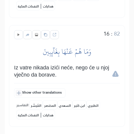
|
هدايات
النفحات المكية
16
:
82
وَمَا هُمۡ عَنۡهَا بِغَآئِبِينَ
Iz vatre nikada izići neće, nego će u njoj
vječno da borave.
Show other translations
التفاسير:
الطبري
ابن كثير
السعدي
المختصر
المُيسَّر
|
هدايات
النفحات المكية