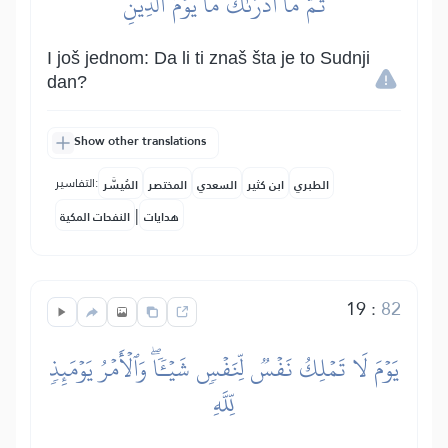
ثُمَّ مَآ أَدۡرَىٰكَ مَا يَوۡمُ ٱلدِّينِ
I još jednom: Da li ti znaš šta je to Sudnji
dan?
Show other translations
التفاسير:
الطبري
ابن كثير
السعدي
المختصر
المُيسَّر
|
هدايات
النفحات المكية
19
:
82
يَوۡمَ لَا تَمۡلِكُ نَفۡسٞ لِّنَفۡسٖ شَيۡـٔٗاۖ وَٱلۡأَمۡرُ يَوۡمَئِذٖ
لِّلَّهِ