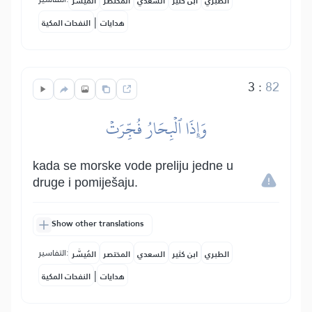
الطبري
ابن كثير
السعدي
المختصر
المُيسَّر
|
هدايات
النفحات المكية
3
:
82
وَإِذَا ٱلۡبِحَارُ فُجِّرَتۡ
kada se morske vode preliju jedne u
druge i pomiješaju.
Show other translations
التفاسير:
الطبري
ابن كثير
السعدي
المختصر
المُيسَّر
|
هدايات
النفحات المكية