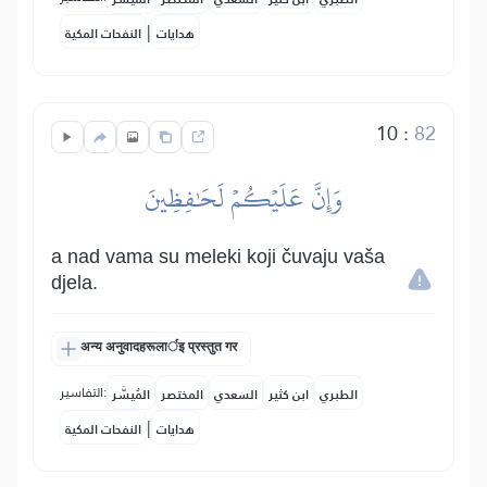
|
هدايات
النفحات المكية
10
:
82
وَإِنَّ عَلَيۡكُمۡ لَحَٰفِظِينَ
a nad vama su meleki koji čuvaju vaša
djela.
अन्य अनुवादहरूलार्इ प्रस्तुत गर
التفاسير:
الطبري
ابن كثير
السعدي
المختصر
المُيسَّر
|
هدايات
النفحات المكية