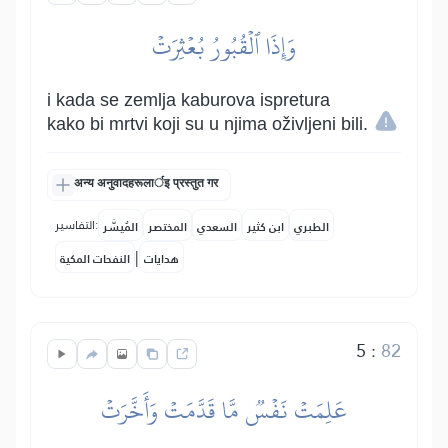
وَإِذَا ٱلۡقُبُورُ بُعۡثِرَتۡ
i kada se zemlja kaburova ispretura
kako bi mrtvi koji su u njima oživljeni bili.
अन्य अनुवादहरूलार्इ प्रस्तुत गर
التفاسير:
الطبري
ابن كثير
السعدي
المختصر
المُيسَّر
|
هدايات
النفحات المكية
5
:
82
عَلِمَتۡ نَفۡسٞ مَّا قَدَّمَتۡ وَأَخَّرَتۡ