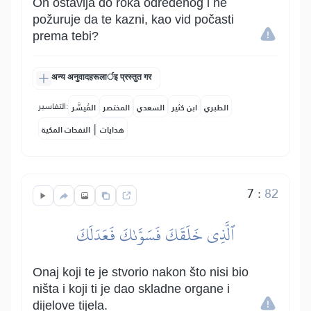
On ostavlja do roka određenog i ne
požuruje da te kazni, kao vid počasti
prema tebi?
अन्य अनुवादहरूलार्इ प्रस्तुत गर
التفاسير:
الطبري
ابن كثير
السعدي
المختصر
المُيسَّر
|
هدايات
النفحات المكية
7
:
82
ٱلَّذِي خَلَقَكَ فَسَوَّىٰكَ فَعَدَلَكَ
Onaj koji te je stvorio nakon što nisi bio
ništa i koji ti je dao skladne organe i
dijelove tijela.