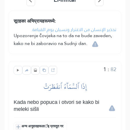
सूरहका अभिप्रायहरूमध्ये:
تحذير الإنسان من الاغترار ونسيان يوم القيامة.
Upozorenje čovjeka na to da ne bude zaveden,
kako ne bi zaboravio na Sudnji dan.
1
:
82
إِذَا ٱلسَّمَآءُ ٱنفَطَرَتۡ
Kada nebo popuca i otvori se kako bi
meleki sišli
अन्य अनुवादहरूलार्इ प्रस्तुत गर