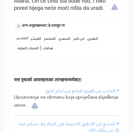
Allaha, On će činiti šta bude htio, i niko
pored Njega neće moći ništa da uradi.
अन्य अनुवादहरूलार्इ प्रस्तुत गर
التفاسير:
الطبري
ابن كثير
السعدي
المختصر
المُيسَّر
|
هدايات
النفحات المكية
यस पृष्ठको आयतहरूका लाभहरूमध्येबाट:
• التحذير من الغرور المانع من اتباع الحق.
Upozorenje na obmanu koja spriječava slijeđenje
istine.
• الجشع من الأخلاق الذميمة في التجار ولا يسلم منه
إلا من يخاف الله.