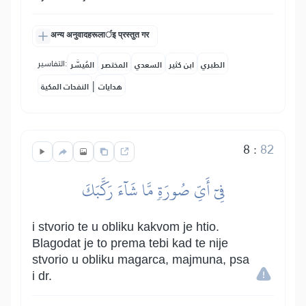
अन्य अनुवादहरूलार्इ प्रस्तुत गर
التفاسير:
الطبري
ابن كثير
السعدي
المختصر
المُيسَّر
|
هدايات
النفحات المكية
8
:
82
فِيٓ أَيِّ صُورَةٖ مَّا شَآءَ رَكَّبَكَ
i stvorio te u obliku kakvom je htio.
Blagodat je to prema tebi kad te nije
stvorio u obliku magarca, majmuna, psa
i dr.