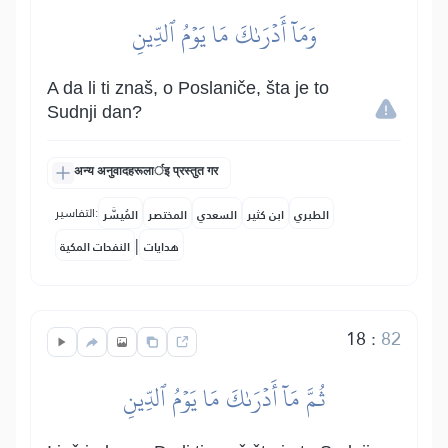
وَمَآ أَدۡرَىٰكَ مَا يَوۡمُ ٱلدِّينِ
A da li ti znaš, o Poslaniče, šta je to
Sudnji dan?
अन्य अनुवादहरूलार्इ प्रस्तुत गर
التفاسير:
الطبري
ابن كثير
السعدي
المختصر
المُيسَّر
|
هدايات
النفحات المكية
18
:
82
ثُمَّ مَآ أَدۡرَىٰكَ مَا يَوۡمُ ٱلدِّينِ