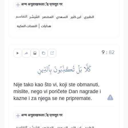
अन्य अनुवादहरूलार्इ प्रस्तुत गर
التفاسير:
الطبري
ابن كثير
السعدي
المختصر
المُيسَّر
|
هدايات
النفحات المكية
9
:
82
كَلَّا بَلۡ تُكَذِّبُونَ بِٱلدِّينِ
Nije tako kao što vi, koji ste obmanuti,
mislite, nego vi poričete Dan nagrade i
kazne i za njega se ne pripremate.
अन्य अनुवादहरूलार्इ प्रस्तुत गर
التفاسير:
الطبري
ابن كثير
السعدي
المختصر
المُيسَّر