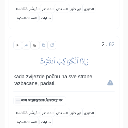
التفاسير:
الطبري
ابن كثير
السعدي
المختصر
المُيسَّر
|
هدايات
النفحات المكية
2
:
82
وَإِذَا ٱلۡكَوَاكِبُ ٱنتَثَرَتۡ
kada zvijezde počnu na sve strane
razbacane, padati.
अन्य अनुवादहरूलार्इ प्रस्तुत गर
التفاسير:
الطبري
ابن كثير
السعدي
المختصر
المُيسَّر
|
هدايات
النفحات المكية