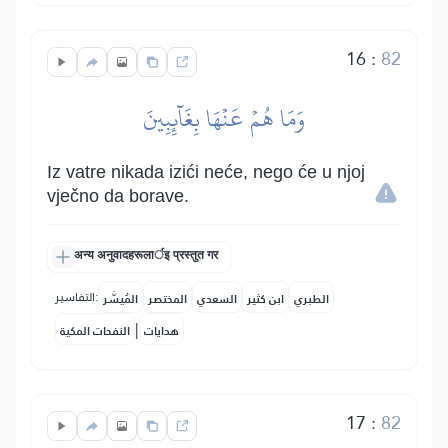
16
:
82
وَمَا هُمۡ عَنۡهَا بِغَآئِبِينَ
Iz vatre nikada izići neće, nego će u njoj
vječno da borave.
अन्य अनुवादहरूलार्इ प्रस्तुत गर
التفاسير:
الطبري
ابن كثير
السعدي
المختصر
المُيسَّر
|
هدايات
النفحات المكية
17
:
82