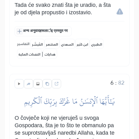
Tada će svako znati šta je uradio, a šta
je od djela propustio i izostavio.
अन्य अनुवादहरूलार्इ प्रस्तुत गर
التفاسير:
الطبري
ابن كثير
السعدي
المختصر
المُيسَّر
|
هدايات
النفحات المكية
6
:
82
يَٰٓأَيُّهَا ٱلۡإِنسَٰنُ مَا غَرَّكَ بِرَبِّكَ ٱلۡكَرِيمِ
O čovječe koji ne vjeruješ u svoga
Gospodara, šta je to što te obmanulo pa
se suprotstavljaš naredbi Allaha, kada te