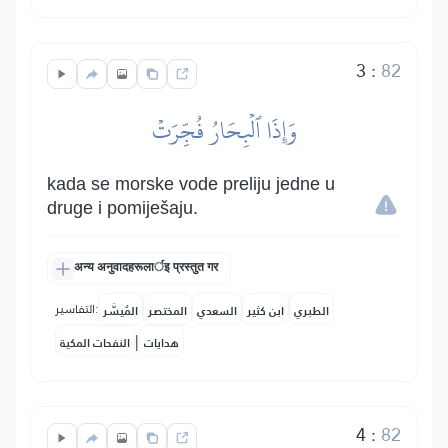
3
:
82
وَإِذَا ٱلۡبِحَارُ فُجِّرَتۡ
kada se morske vode preliju jedne u
druge i pomiješaju.
अन्य अनुवादहरूलार्इ प्रस्तुत गर
التفاسير:
الطبري
ابن كثير
السعدي
المختصر
المُيسَّر
|
هدايات
النفحات المكية
4
:
82