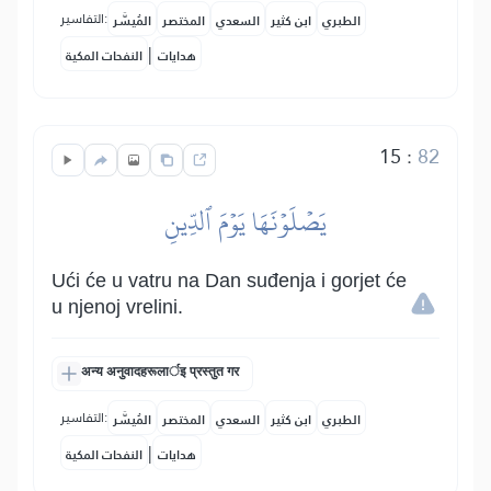
التفاسير:
الطبري
ابن كثير
السعدي
المختصر
المُيسَّر
|
هدايات
النفحات المكية
15
:
82
يَصۡلَوۡنَهَا يَوۡمَ ٱلدِّينِ
Ući će u vatru na Dan suđenja i gorjet će
u njenoj vrelini.
अन्य अनुवादहरूलार्इ प्रस्तुत गर
التفاسير:
الطبري
ابن كثير
السعدي
المختصر
المُيسَّر
|
هدايات
النفحات المكية