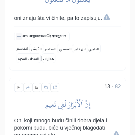
oni znaju šta vi činite, pa to zapisuju.
अन्य अनुवादहरूलार्इ प्रस्तुत गर
التفاسير:
الطبري
ابن كثير
السعدي
المختصر
المُيسَّر
|
هدايات
النفحات المكية
13
:
82
إِنَّ ٱلۡأَبۡرَارَ لَفِي نَعِيمٖ
Oni koji mnogo budu činili dobra djela i
pokorni budu, biće u vječnoj blagodati