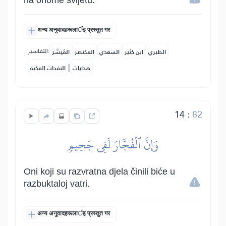
na onome svijetu.
अन्य अनुवादहरूलार्इ प्रस्तुत गर
التفاسير:
الطبري
ابن كثير
السعدي
المختصر
المُيسَّر
|
هدايات
النفحات المكية
14
:
82
وَإِنَّ ٱلۡفُجَّارَ لَفِي جَحِيمٖ
Oni koji su razvratna djela činili biće u
razbuktaloj vatri.
अन्य अनुवादहरूलार्इ प्रस्तुत गर