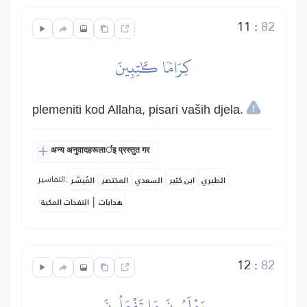
11
:
82
كِرَامٗا كَٰتِبِينَ
plemeniti kod Allaha, pisari vaših djela.
अन्य अनुवादहरूलार्इ प्रस्तुत गर
التفاسير:
الطبري
ابن كثير
السعدي
المختصر
المُيسَّر
|
هدايات
النفحات المكية
12
:
82
يَعۡلَمُونَ مَا تَفۡعَلُونَ