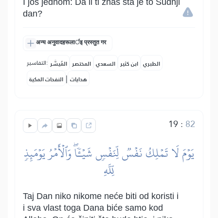
I još jednom: Da li ti znaš šta je to Sudnji
dan?
अन्य अनुवादहरूलार्इ प्रस्तुत गर
التفاسير:
الطبري
ابن كثير
السعدي
المختصر
المُيسَّر
|
هدايات
النفحات المكية
19
:
82
يَوۡمَ لَا تَمۡلِكُ نَفۡسٞ لِّنَفۡسٖ شَيۡـٔٗاۖ وَٱلۡأَمۡرُ يَوۡمَئِذٖ
لِّلَّهِ
Taj Dan niko nikome neće biti od koristi i
i sva vlast toga Dana biće samo kod