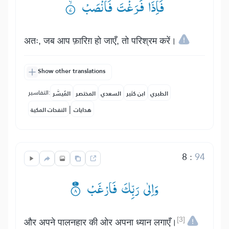
فَاِذَا فَرَغْتَ فَانْصَبْ ۟ۙ
अतः, जब आप फ़ारिग़ हो जाएँ, तो परिश्रम करें।
Show other translations
التفاسير:
الطبري
ابن كثير
السعدي
المختصر
المُيسَّر
|
هدايات
النفحات المكية
8
:
94
وَاِلٰی رَبِّكَ فَارْغَبْ ۟۠
[3]
और अपने पालनहार की ओर अपना ध्यान लगाएँ।