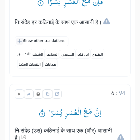
فَاِنَّ مَعَ الْعُسْرِ یُسْرًا ۟ۙ
निःसंदेह हर कठिनाई के साथ एक आसानी है।
Show other translations
التفاسير:
الطبري
ابن كثير
السعدي
المختصر
المُيسَّر
|
هدايات
النفحات المكية
6
:
94
اِنَّ مَعَ الْعُسْرِ یُسْرًا ۟ؕ
निःसंदेह (उस) कठिनाई के साथ एक (और) आसानी
[2]
है।