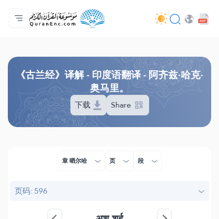
主页
译解目录
Audio
开发者服务 - API
关于此项目
联系我们
语言
Browse Old Version
《古兰经》译解 - 印度语翻译 - 阿齐兹·哈克·
奥马里。
下载
Share
章 晒尔哈
页
段
页码: 596
अश्-शर्ह़