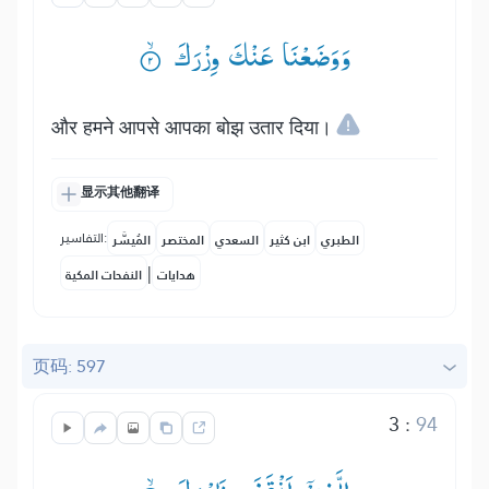
وَوَضَعْنَا عَنْكَ وِزْرَكَ ۟ۙ
और हमने आपसे आपका बोझ उतार दिया।
显示其他翻译
التفاسير:
الطبري
ابن كثير
السعدي
المختصر
المُيسَّر
|
هدايات
النفحات المكية
页码: 597
3
:
94