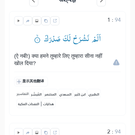
1
:
94
اَلَمْ نَشْرَحْ لَكَ صَدْرَكَ ۟ۙ
(ऐ नबी!) क्या हमने तुम्हारे लिए तुम्हारा सीना नहीं
खोल दिया?
显示其他翻译
التفاسير:
الطبري
ابن كثير
السعدي
المختصر
المُيسَّر
|
هدايات
النفحات المكية
2
:
94