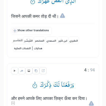
الَّذِیْۤ اَنْقَضَ ظَهْرَكَ ۟ۙ
जिसने आपकी कमर तोड़ दी थी।
Show other translations
التفاسير:
الطبري
ابن كثير
السعدي
المختصر
المُيسَّر
|
هدايات
النفحات المكية
4
:
94
وَرَفَعْنَا لَكَ ذِكْرَكَ ۟ؕ
और हमने आपके लिए आपका ज़िक्र ऊँचा कर दिया।
[1]