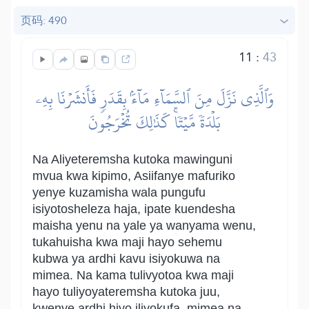
页码: 490
11
:
43
وَٱلَّذِي نَزَّلَ مِنَ ٱلسَّمَآءِ مَآءَۢ بِقَدَرٖ فَأَنشَرۡنَا بِهِۦ
بَلۡدَةٗ مَّيۡتٗاۚ كَذَٰلِكَ تُخۡرَجُونَ
Na Aliyeteremsha kutoka mawinguni
mvua kwa kipimo, Asiifanye mafuriko
yenye kuzamisha wala pungufu
isiyotosheleza haja, ipate kuendesha
maisha yenu na yale ya wanyama wenu,
tukahuisha kwa maji hayo sehemu
kubwa ya ardhi kavu isiyokuwa na
mimea. Na kama tulivyotoa kwa maji
hayo tuliyoyateremsha kutoka juu,
kwenye ardhi hiyo iliyokufa, mimea na