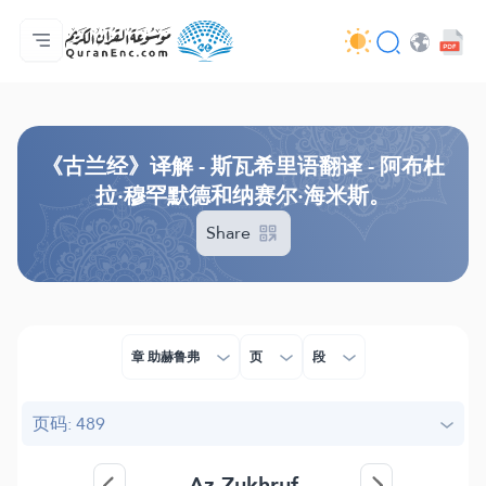
主页
译解目录
Audio
开发者服务 - API
关于此项目
联系我们
语言
Browse Old Version
《古兰经》译解 - 斯瓦希里语翻译 - 阿布杜
拉·穆罕默德和纳赛尔·海米斯。
Share
章 助赫鲁弗
页
段
页码: 489
Az-Zukhruf