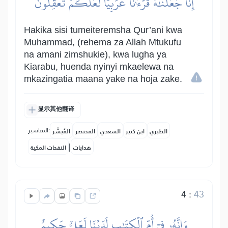
إِنَّا جَعَلۡنَٰهُ قُرۡءَٰنًا عَرَبِيّٗا لَّعَلَّكُمۡ تَعۡقِلُونَ
Hakika sisi tumeiteremsha Qur’ani kwa
Muhammad, (rehema za Allah Mtukufu
na amani zimshukie), kwa lugha ya
Kiarabu, huenda nyinyi mkaelewa na
mkazingatia maana yake na hoja zake.
显示其他翻译
التفاسير:
الطبري
ابن كثير
السعدي
المختصر
المُيسَّر
|
هدايات
النفحات المكية
4
:
43
وَإِنَّهُۥ فِيٓ أُمِّ ٱلۡكِتَٰبِ لَدَيۡنَا لَعَلِيٌّ حَكِيمٌ