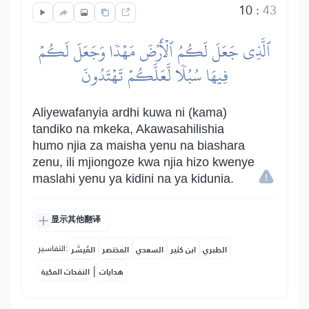
10
:
43
ٱلَّذِي جَعَلَ لَكُمُ ٱلۡأَرۡضَ مَهۡدٗا وَجَعَلَ لَكُمۡ
فِيهَا سُبُلٗا لَّعَلَّكُمۡ تَهۡتَدُونَ
Aliyewafanyia ardhi kuwa ni (kama)
tandiko na mkeka, Akawasahilishia
humo njia za maisha yenu na biashara
zenu, ili mjiongoze kwa njia hizo kwenye
maslahi yenu ya kidini na ya kidunia.
显示其他翻译
التفاسير:
الطبري
ابن كثير
السعدي
المختصر
المُيسَّر
|
هدايات
النفحات المكية