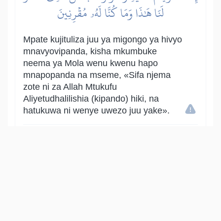
لَنَا هَٰذَا وَمَا كُنَّا لَهُۥ مُقۡرِنِينَ
Mpate kujituliza juu ya migongo ya hivyo
mnavyovipanda, kisha mkumbuke
neema ya Mola wenu kwenu hapo
mnapopanda na mseme, «Sifa njema
zote ni za Allah Mtukufu
Aliyetudhalilishia (kipando) hiki, na
hatukuwa ni wenye uwezo juu yake».
Show other translations
التفاسير:
الطبري
ابن كثير
السعدي
المختصر
المُيسَّر
|
هدايات
النفحات المكية