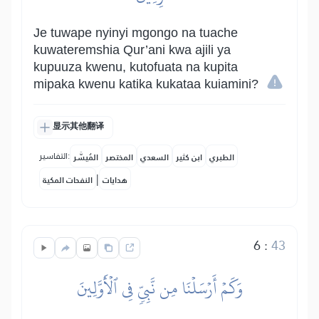
Je tuwape nyinyi mgongo na tuache
kuwateremshia Qur’ani kwa ajili ya
kupuuza kwenu, kutofuata na kupita
mipaka kwenu katika kukataa kuiamini?
显示其他翻译
التفاسير:
الطبري
ابن كثير
السعدي
المختصر
المُيسَّر
|
هدايات
النفحات المكية
6
:
43
وَكَمۡ أَرۡسَلۡنَا مِن نَّبِيّٖ فِي ٱلۡأَوَّلِينَ