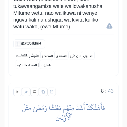
tukawaangamiza wale waliowakanusha
Mitume wetu, nao walikuwa ni wenye
nguvu kali na ushujaa wa kivita kuliko
watu wako, (ewe Mtume).
显示其他翻译
التفاسير:
الطبري
ابن كثير
السعدي
المختصر
المُيسَّر
|
هدايات
النفحات المكية
8
:
43
فَأَهۡلَكۡنَآ أَشَدَّ مِنۡهُم بَطۡشٗا وَمَضَىٰ مَثَلُ
ٱلۡأَوَّلِينَ