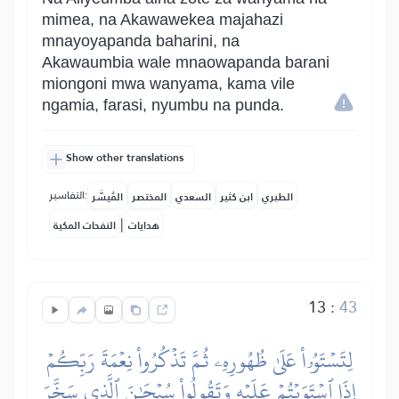
mimea, na Akawawekea majahazi
mnayoyapanda baharini, na
Akawaumbia wale mnaowapanda barani
miongoni mwa wanyama, kama vile
ngamia, farasi, nyumbu na punda.
Show other translations
التفاسير:
الطبري
ابن كثير
السعدي
المختصر
المُيسَّر
|
هدايات
النفحات المكية
13
:
43
لِتَسۡتَوُۥاْ عَلَىٰ ظُهُورِهِۦ ثُمَّ تَذۡكُرُواْ نِعۡمَةَ رَبِّكُمۡ
إِذَا ٱسۡتَوَيۡتُمۡ عَلَيۡهِ وَتَقُولُواْ سُبۡحَٰنَ ٱلَّذِي سَخَّرَ