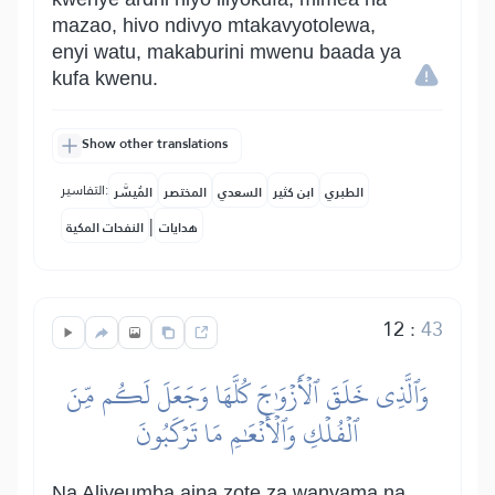
mazao, hivo ndivyo mtakavyotolewa,
enyi watu, makaburini mwenu baada ya
kufa kwenu.
Show other translations
التفاسير:
الطبري
ابن كثير
السعدي
المختصر
المُيسَّر
|
هدايات
النفحات المكية
12
:
43
وَٱلَّذِي خَلَقَ ٱلۡأَزۡوَٰجَ كُلَّهَا وَجَعَلَ لَكُم مِّنَ
ٱلۡفُلۡكِ وَٱلۡأَنۡعَٰمِ مَا تَرۡكَبُونَ
Na Aliyeumba aina zote za wanyama na