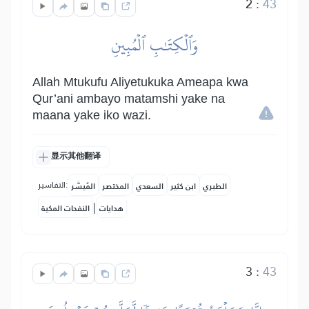
2
:
43
وَٱلۡكِتَٰبِ ٱلۡمُبِينِ
Allah Mtukufu Aliyetukuka Ameapa kwa
Qur’ani ambayo matamshi yake na
maana yake iko wazi.
显示其他翻译
التفاسير:
الطبري
ابن كثير
السعدي
المختصر
المُيسَّر
|
هدايات
النفحات المكية
3
:
43