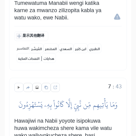
Tumewatuma Manabii wengi katika
karne za mwanzo zilizopita kabla ya
watu wako, ewe Nabii.
显示其他翻译
التفاسير:
الطبري
ابن كثير
السعدي
المختصر
المُيسَّر
|
هدايات
النفحات المكية
7
:
43
وَمَا يَأۡتِيهِم مِّن نَّبِيٍّ إِلَّا كَانُواْ بِهِۦ يَسۡتَهۡزِءُونَ
Hawajiwi na Nabii yoyote isipokuwa
huwa wakimcheza shere kama vile watu
wako walivyokucheza shere, basi