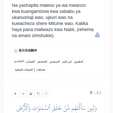
Na yashapita mateso ya wa mwanzo
kwa kuangamizwa kwa sababu ya
ukanushaji wao, ujeuri wao na
kuwacheza shere Mitume wao. Katika
haya pana maliwazo kwa Nabii, (rehema
na amani zimshukie).
显示其他翻译
التفاسير:
الطبري
ابن كثير
السعدي
المختصر
المُيسَّر
|
هدايات
النفحات المكية
9
:
43
وَلَئِن سَأَلۡتَهُم مَّنۡ خَلَقَ ٱلسَّمَٰوَٰتِ وَٱلۡأَرۡضَ