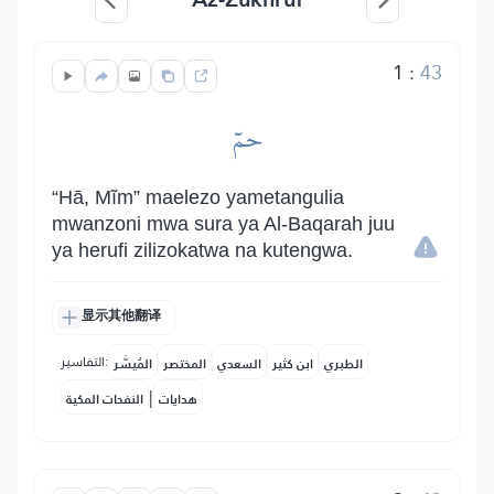
1
:
43
حمٓ
“Hā, Mĩm” maelezo yametangulia
mwanzoni mwa sura ya Al-Baqarah juu
ya herufi zilizokatwa na kutengwa.
显示其他翻译
التفاسير:
الطبري
ابن كثير
السعدي
المختصر
المُيسَّر
|
هدايات
النفحات المكية