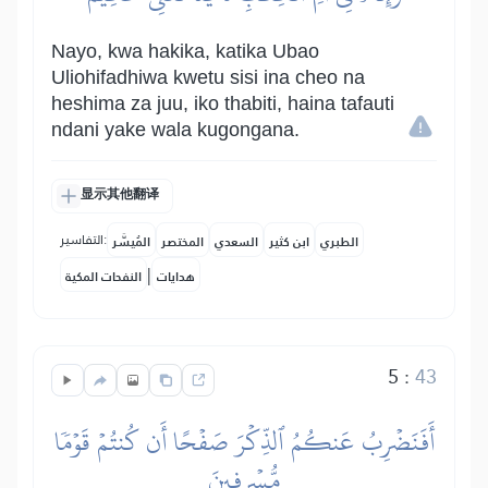
Nayo, kwa hakika, katika Ubao
Uliohifadhiwa kwetu sisi ina cheo na
heshima za juu, iko thabiti, haina tafauti
ndani yake wala kugongana.
显示其他翻译
التفاسير:
الطبري
ابن كثير
السعدي
المختصر
المُيسَّر
|
هدايات
النفحات المكية
5
:
43
أَفَنَضۡرِبُ عَنكُمُ ٱلذِّكۡرَ صَفۡحًا أَن كُنتُمۡ قَوۡمٗا
مُّسۡرِفِينَ