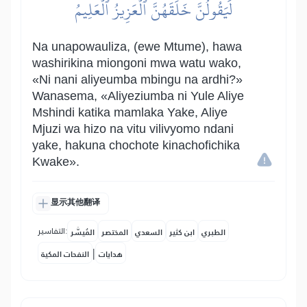
لَيَقُولُنَّ خَلَقَهُنَّ ٱلۡعَزِيزُ ٱلۡعَلِيمُ
Na unapowauliza, (ewe Mtume), hawa
washirikina miongoni mwa watu wako,
«Ni nani aliyeumba mbingu na ardhi?»
Wanasema, «Aliyeziumba ni Yule Aliye
Mshindi katika mamlaka Yake, Aliye
Mjuzi wa hizo na vitu vilivyomo ndani
yake, hakuna chochote kinachofichika
Kwake».
显示其他翻译
التفاسير:
الطبري
ابن كثير
السعدي
المختصر
المُيسَّر
|
هدايات
النفحات المكية