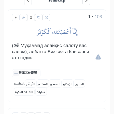
1
:
108
إِنَّآ أَعۡطَيۡنَٰكَ ٱلۡكَوۡثَرَ
(Эй Муҳаммад алайҳис-салоту вас-
салом), албатта Биз сизга Кавсарни
ато этдик.
显示其他翻译
التفاسير:
الطبري
ابن كثير
السعدي
المختصر
المُيسَّر
|
هدايات
النفحات المكية