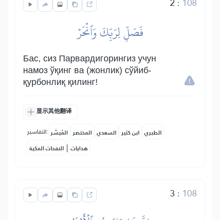
2
:
108
فَصَلِّ لِرَبِّكَ وَٱنۡحَرۡ
Бас, сиз Парвардигорингиз учун
намоз ўқинг ва (жонлик) сўйиб-
қурбонлиқ қилинг!
显示其他翻译
التفاسير:
الطبري
ابن كثير
السعدي
المختصر
المُيسَّر
|
هدايات
النفحات المكية
3
:
108