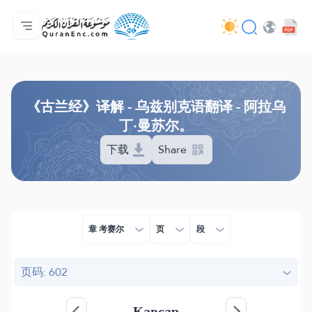
主页
译解目录
Audio
开发者服务 - API
关于此项目
联系我们
语言
Browse Old Version
《古兰经》译解 - 乌兹别克语翻译 - 阿拉乌
丁·曼苏尔。
下载
Share
章 考赛尔
页
段
页码: 602
Кавсар