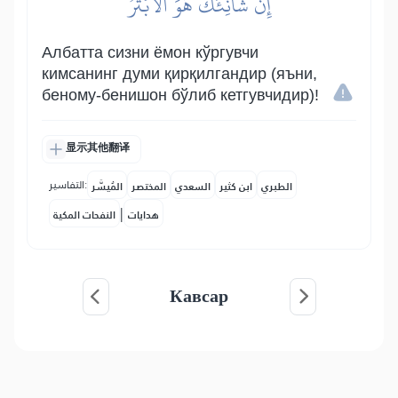
إِنَّ شَانِئَكَ هُوَ ٱلۡأَبۡتَرُ
Албатта сизни ёмон кўргувчи
кимсанинг думи қирқилгандир (яъни,
беному-бенишон бўлиб кетгувчидир)!
显示其他翻译
التفاسير:
الطبري
ابن كثير
السعدي
المختصر
المُيسَّر
|
هدايات
النفحات المكية
Кавсар