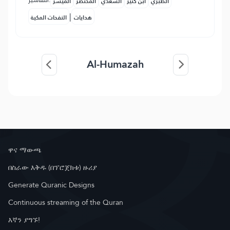
التفاسير:
الطبري
ابن كثير
السعدي
المختصر
المُيسَّر
|
هدايات
النفحات المكية
Al-Humazah
ዋና ማውጫ
በስራው እቅዱ (በፕሮጀክቱ) ዙሪያ
Generate Quranic Designs
Continuous streaming of the Quran
እኛን ያግኙ!