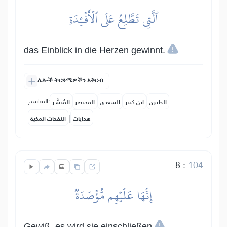
ٱلَّتِي تَطَّلِعُ عَلَى ٱلۡأَفۡـِٔدَةِ
das Einblick in die Herzen gewinnt.
ሌሎች ትርጓሜዎችን አቅርብ
التفاسير:
الطبري
ابن كثير
السعدي
المختصر
المُيسَّر
|
هدايات
النفحات المكية
8
:
104
إِنَّهَا عَلَيۡهِم مُّؤۡصَدَةٞ
Gewiß, es wird sie einschließen