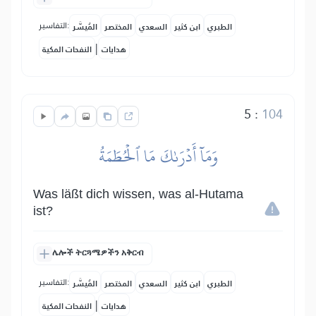
التفاسير:
الطبري
ابن كثير
السعدي
المختصر
المُيسَّر
|
هدايات
النفحات المكية
5
:
104
وَمَآ أَدۡرَىٰكَ مَا ٱلۡحُطَمَةُ
Was läßt dich wissen, was al-Hutama
ist?
ሌሎች ትርጓሜዎችን አቅርብ
التفاسير:
الطبري
ابن كثير
السعدي
المختصر
المُيسَّر
|
هدايات
النفحات المكية