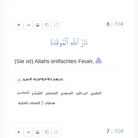
6
:
104
نَارُ ٱللَّهِ ٱلۡمُوقَدَةُ
(Sie ist) Allahs entfachtes Feuer,
ሌሎች ትርጓሜዎችን አቅርብ
التفاسير:
الطبري
ابن كثير
السعدي
المختصر
المُيسَّر
|
هدايات
النفحات المكية
7
:
104