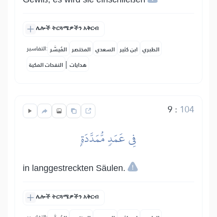
ሌሎች ትርጓሜዎችን አቅርብ
التفاسير:
الطبري
ابن كثير
السعدي
المختصر
المُيسَّر
|
هدايات
النفحات المكية
9
:
104
فِي عَمَدٖ مُّمَدَّدَةِۭ
in langgestreckten Säulen.
ሌሎች ትርጓሜዎችን አቅርብ