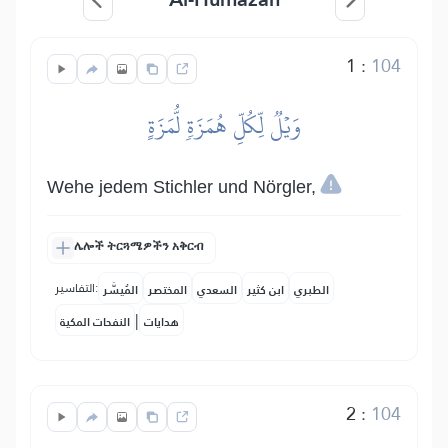
1
:
104
وَيۡلٞ لِّكُلِّ هُمَزَةٖ لُّمَزَةٍ
Wehe jedem Stichler und Nörgler,
ሌሎች ትርጓሜዎችን አቅርብ
التفاسير:
الطبري
ابن كثير
السعدي
المختصر
المُيسَّر
|
هدايات
النفحات المكية
2
:
104