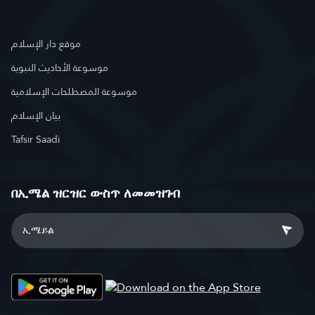
موقع دار الإسلام
موسوعة الأحاديث النبوية
موسوعة المصطلحات الإسلامية
بيان الإسلام
Tafsir Saadi
በኢሜል ዝርዝር ውስጥ ለመመዝገብ