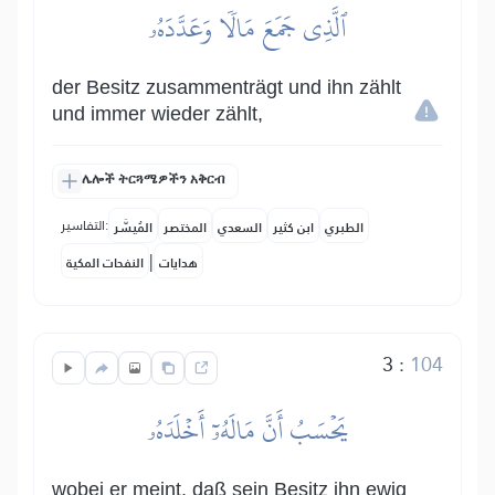
ٱلَّذِي جَمَعَ مَالٗا وَعَدَّدَهُۥ
der Besitz zusammenträgt und ihn zählt
und immer wieder zählt,
ሌሎች ትርጓሜዎችን አቅርብ
التفاسير:
الطبري
ابن كثير
السعدي
المختصر
المُيسَّر
|
هدايات
النفحات المكية
3
:
104
يَحۡسَبُ أَنَّ مَالَهُۥٓ أَخۡلَدَهُۥ
wobei er meint, daß sein Besitz ihn ewig