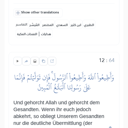
Show other translations
التفاسير:
الطبري
ابن كثير
السعدي
المختصر
المُيسَّر
|
هدايات
النفحات المكية
12
:
64
وَأَطِيعُواْ ٱللَّهَ وَأَطِيعُواْ ٱلرَّسُولَۚ فَإِن تَوَلَّيۡتُمۡ فَإِنَّمَا
عَلَىٰ رَسُولِنَا ٱلۡبَلَٰغُ ٱلۡمُبِينُ
Und gehorcht Allah und gehorcht dem
Gesandten. Wenn ihr euch jedoch
abkehrt, so obliegt Unserem Gesandten
nur die deutliche Übermittlung (der