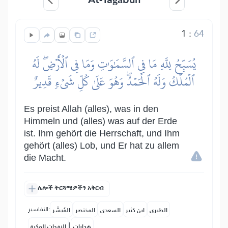
1
:
64
يُسَبِّحُ لِلَّهِ مَا فِي ٱلسَّمَٰوَٰتِ وَمَا فِي ٱلۡأَرۡضِۖ لَهُ
ٱلۡمُلۡكُ وَلَهُ ٱلۡحَمۡدُۖ وَهُوَ عَلَىٰ كُلِّ شَيۡءٖ قَدِيرٌ
Es preist Allah (alles), was in den
Himmeln und (alles) was auf der Erde
ist. Ihm gehört die Herrschaft, und Ihm
gehört (alles) Lob, und Er hat zu allem
die Macht.
ሌሎች ትርጓሜዎችን አቅርብ
التفاسير:
الطبري
ابن كثير
السعدي
المختصر
المُيسَّر
|
هدايات
النفحات المكية