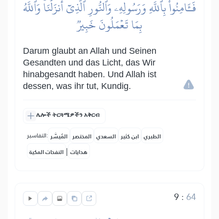
فَـَٔامِنُواْ بِٱللَّهِ وَرَسُولِهِۦ وَٱلنُّورِ ٱلَّذِيٓ أَنزَلۡنَاۚ وَٱللَّهُ
بِمَا تَعۡمَلُونَ خَبِيرٞ
Darum glaubt an Allah und Seinen
Gesandten und das Licht, das Wir
hinabgesandt haben. Und Allah ist
dessen, was ihr tut, Kundig.
ሌሎች ትርጓሜዎችን አቅርብ
التفاسير:
الطبري
ابن كثير
السعدي
المختصر
المُيسَّر
|
هدايات
النفحات المكية
9
:
64