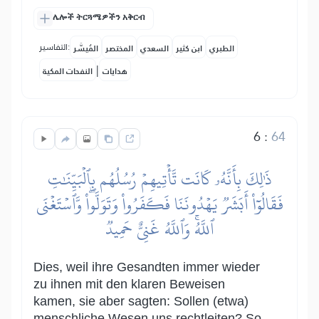
ሌሎች ትርጓሜዎችን አቅርብ
التفاسير:
الطبري
ابن كثير
السعدي
المختصر
المُيسَّر
|
هدايات
النفحات المكية
6
:
64
ذَٰلِكَ بِأَنَّهُۥ كَانَت تَّأۡتِيهِمۡ رُسُلُهُم بِٱلۡبَيِّنَٰتِ
فَقَالُوٓاْ أَبَشَرٞ يَهۡدُونَنَا فَكَفَرُواْ وَتَوَلَّواْۖ وَّٱسۡتَغۡنَى
ٱللَّهُۚ وَٱللَّهُ غَنِيٌّ حَمِيدٞ
Dies, weil ihre Gesandten immer wieder
zu ihnen mit den klaren Beweisen
kamen, sie aber sagten: Sollen (etwa)
menschliche Wesen uns rechtleiten? So