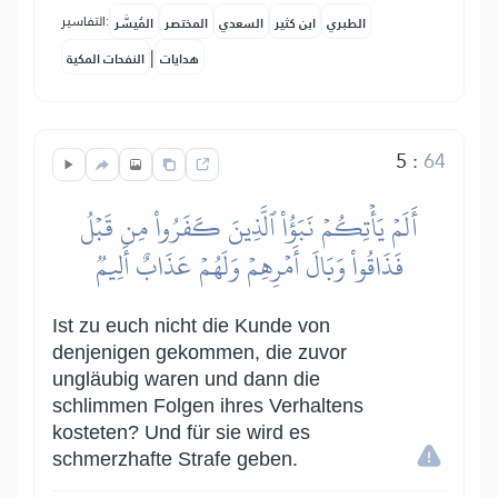
التفاسير:
الطبري
ابن كثير
السعدي
المختصر
المُيسَّر
|
هدايات
النفحات المكية
5
:
64
أَلَمۡ يَأۡتِكُمۡ نَبَؤُاْ ٱلَّذِينَ كَفَرُواْ مِن قَبۡلُ
فَذَاقُواْ وَبَالَ أَمۡرِهِمۡ وَلَهُمۡ عَذَابٌ أَلِيمٞ
Ist zu euch nicht die Kunde von
denjenigen gekommen, die zuvor
ungläubig waren und dann die
schlimmen Folgen ihres Verhaltens
kosteten? Und für sie wird es
schmerzhafte Strafe geben.