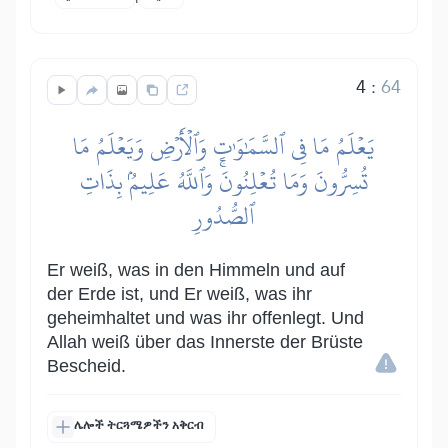
4
:
64
يَعۡلَمُ مَا فِي ٱلسَّمَٰوَٰتِ وَٱلۡأَرۡضِ وَيَعۡلَمُ مَا
تُسِرُّونَ وَمَا تُعۡلِنُونَۚ وَٱللَّهُ عَلِيمُۢ بِذَاتِ
ٱلصُّدُورِ
Er weiß, was in den Himmeln und auf
der Erde ist, und Er weiß, was ihr
geheimhaltet und was ihr offenlegt. Und
Allah weiß über das Innerste der Brüste
Bescheid.
ሌሎች ትርጓሜዎችን አቅርብ