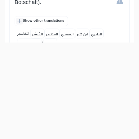
Botschaft).
Show other translations
التفاسير:
الطبري
ابن كثير
السعدي
المختصر
المُيسَّر
|
هدايات
النفحات المكية
13
:
64
ٱللَّهُ لَآ إِلَٰهَ إِلَّا هُوَۚ وَعَلَى ٱللَّهِ فَلۡيَتَوَكَّلِ ٱلۡمُؤۡمِنُونَ
Allah - es gibt keinen Gott außer Ihm.
Und auf Allah sollen sich die Gläubigen
verlassen.