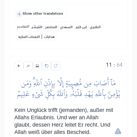
Show other translations
التفاسير:
الطبري
ابن كثير
السعدي
المختصر
المُيسَّر
|
هدايات
النفحات المكية
11
:
64
مَآ أَصَابَ مِن مُّصِيبَةٍ إِلَّا بِإِذۡنِ ٱللَّهِۗ وَمَن
يُؤۡمِنۢ بِٱللَّهِ يَهۡدِ قَلۡبَهُۥۚ وَٱللَّهُ بِكُلِّ شَيۡءٍ عَلِيمٞ
Kein Unglück trifft (jemanden), außer mit
Allahs Erlaubnis. Und wer an Allah
glaubt, dessen Herz leitet Er recht. Und
Allah weiß über alles Bescheid.