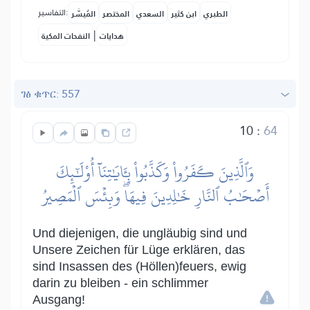
التفاسير:
الطبري
ابن كثير
السعدي
المختصر
المُيسَّر
|
هدايات
النفحات المكية
ገፅ ቁጥር: 557
10
:
64
وَٱلَّذِينَ كَفَرُواْ وَكَذَّبُواْ بِـَٔايَٰتِنَآ أُوْلَٰٓئِكَ
أَصۡحَٰبُ ٱلنَّارِ خَٰلِدِينَ فِيهَاۖ وَبِئۡسَ ٱلۡمَصِيرُ
Und diejenigen, die ungläubig sind und
Unsere Zeichen für Lüge erklären, das
sind Insassen des (Höllen)feuers, ewig
darin zu bleiben - ein schlimmer
Ausgang!