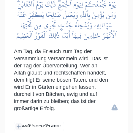
يَوۡمَ يَجۡمَعُكُمۡ لِيَوۡمِ ٱلۡجَمۡعِۖ ذَٰلِكَ يَوۡمُ ٱلتَّغَابُنِۗ
وَمَن يُؤۡمِنۢ بِٱللَّهِ وَيَعۡمَلۡ صَٰلِحٗا يُكَفِّرۡ عَنۡهُ
سَيِّـَٔاتِهِۦ وَيُدۡخِلۡهُ جَنَّٰتٖ تَجۡرِي مِن تَحۡتِهَا
ٱلۡأَنۡهَٰرُ خَٰلِدِينَ فِيهَآ أَبَدٗاۚ ذَٰلِكَ ٱلۡفَوۡزُ ٱلۡعَظِيمُ
Am Tag, da Er euch zum Tag der
Versammlung versammeln wird. Das ist
der Tag der Übervorteilung. Wer an
Allah glaubt und rechtschaffen handelt,
dem tilgt Er seine bösen Taten, und den
wird Er in Gärten eingehen lassen,
durcheilt von Bächen, ewig und auf
immer darin zu bleiben; das ist der
großartige Erfolg.
ሌሎች ትርጓሜዎችን አቅርብ