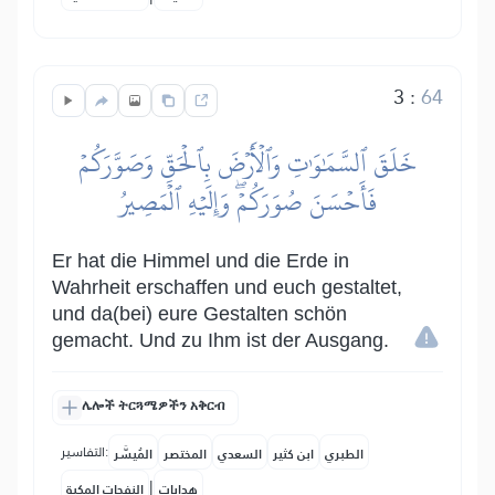
3
:
64
خَلَقَ ٱلسَّمَٰوَٰتِ وَٱلۡأَرۡضَ بِٱلۡحَقِّ وَصَوَّرَكُمۡ
فَأَحۡسَنَ صُوَرَكُمۡۖ وَإِلَيۡهِ ٱلۡمَصِيرُ
Er hat die Himmel und die Erde in
Wahrheit erschaffen und euch gestaltet,
und da(bei) eure Gestalten schön
gemacht. Und zu Ihm ist der Ausgang.
ሌሎች ትርጓሜዎችን አቅርብ
التفاسير:
الطبري
ابن كثير
السعدي
المختصر
المُيسَّر
|
هدايات
النفحات المكية