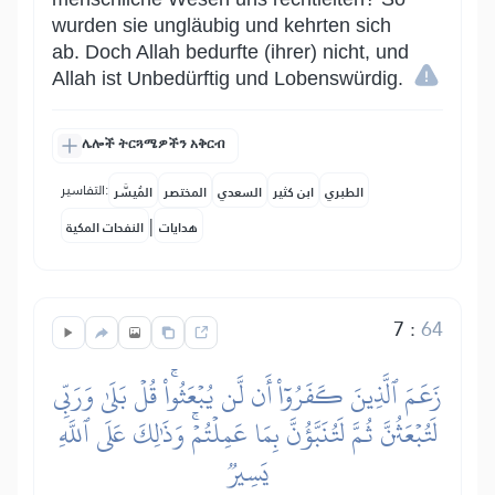
wurden sie ungläubig und kehrten sich
ab. Doch Allah bedurfte (ihrer) nicht, und
Allah ist Unbedürftig und Lobenswürdig.
ሌሎች ትርጓሜዎችን አቅርብ
التفاسير:
الطبري
ابن كثير
السعدي
المختصر
المُيسَّر
|
هدايات
النفحات المكية
7
:
64
زَعَمَ ٱلَّذِينَ كَفَرُوٓاْ أَن لَّن يُبۡعَثُواْۚ قُلۡ بَلَىٰ وَرَبِّي
لَتُبۡعَثُنَّ ثُمَّ لَتُنَبَّؤُنَّ بِمَا عَمِلۡتُمۡۚ وَذَٰلِكَ عَلَى ٱللَّهِ
يَسِيرٞ