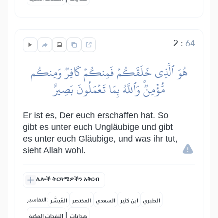
2
:
64
هُوَ ٱلَّذِي خَلَقَكُمۡ فَمِنكُمۡ كَافِرٞ وَمِنكُم
مُّؤۡمِنٞۚ وَٱللَّهُ بِمَا تَعۡمَلُونَ بَصِيرٌ
Er ist es, Der euch erschaffen hat. So
gibt es unter euch Ungläubige und gibt
es unter euch Gläubige, und was ihr tut,
sieht Allah wohl.
ሌሎች ትርጓሜዎችን አቅርብ
التفاسير:
الطبري
ابن كثير
السعدي
المختصر
المُيسَّر
|
هدايات
النفحات المكية