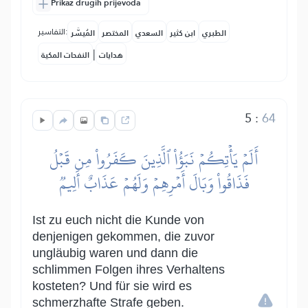
Prikaz drugih prijevoda
التفاسير:
الطبري
ابن كثير
السعدي
المختصر
المُيسَّر
|
هدايات
النفحات المكية
5
:
64
أَلَمۡ يَأۡتِكُمۡ نَبَؤُاْ ٱلَّذِينَ كَفَرُواْ مِن قَبۡلُ
فَذَاقُواْ وَبَالَ أَمۡرِهِمۡ وَلَهُمۡ عَذَابٌ أَلِيمٞ
Ist zu euch nicht die Kunde von
denjenigen gekommen, die zuvor
ungläubig waren und dann die
schlimmen Folgen ihres Verhaltens
kosteten? Und für sie wird es
schmerzhafte Strafe geben.