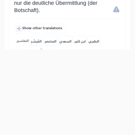
nur die deutliche Übermittlung (der
Botschaft).
Show other translations
التفاسير:
الطبري
ابن كثير
السعدي
المختصر
المُيسَّر
|
هدايات
النفحات المكية
13
:
64
ٱللَّهُ لَآ إِلَٰهَ إِلَّا هُوَۚ وَعَلَى ٱللَّهِ فَلۡيَتَوَكَّلِ ٱلۡمُؤۡمِنُونَ
Allah - es gibt keinen Gott außer Ihm.
Und auf Allah sollen sich die Gläubigen
verlassen.