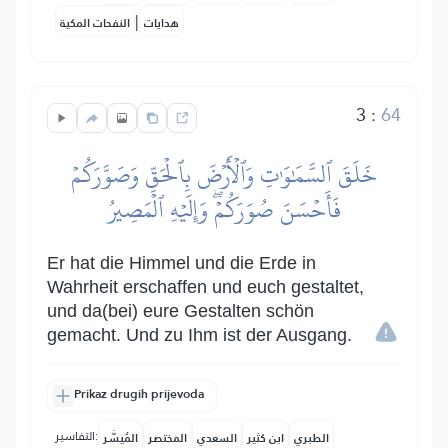
|
هدايات
النفحات المكية
3
:
64
خَلَقَ ٱلسَّمَٰوَٰتِ وَٱلۡأَرۡضَ بِٱلۡحَقِّ وَصَوَّرَكُمۡ
فَأَحۡسَنَ صُوَرَكُمۡۖ وَإِلَيۡهِ ٱلۡمَصِيرُ
Er hat die Himmel und die Erde in
Wahrheit erschaffen und euch gestaltet,
und da(bei) eure Gestalten schön
gemacht. Und zu Ihm ist der Ausgang.
Prikaz drugih prijevoda
التفاسير:
الطبري
ابن كثير
السعدي
المختصر
المُيسَّر