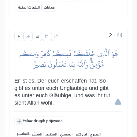
|
هدايات
النفحات المكية
2
:
64
هُوَ ٱلَّذِي خَلَقَكُمۡ فَمِنكُمۡ كَافِرٞ وَمِنكُم
مُّؤۡمِنٞۚ وَٱللَّهُ بِمَا تَعۡمَلُونَ بَصِيرٌ
Er ist es, Der euch erschaffen hat. So
gibt es unter euch Ungläubige und gibt
es unter euch Gläubige, und was ihr tut,
sieht Allah wohl.
Prikaz drugih prijevoda
التفاسير:
الطبري
ابن كثير
السعدي
المختصر
المُيسَّر