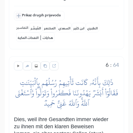
Prikaz drugih prijevoda
التفاسير:
الطبري
ابن كثير
السعدي
المختصر
المُيسَّر
|
هدايات
النفحات المكية
6
:
64
ذَٰلِكَ بِأَنَّهُۥ كَانَت تَّأۡتِيهِمۡ رُسُلُهُم بِٱلۡبَيِّنَٰتِ
فَقَالُوٓاْ أَبَشَرٞ يَهۡدُونَنَا فَكَفَرُواْ وَتَوَلَّواْۖ وَّٱسۡتَغۡنَى
ٱللَّهُۚ وَٱللَّهُ غَنِيٌّ حَمِيدٞ
Dies, weil ihre Gesandten immer wieder
zu ihnen mit den klaren Beweisen