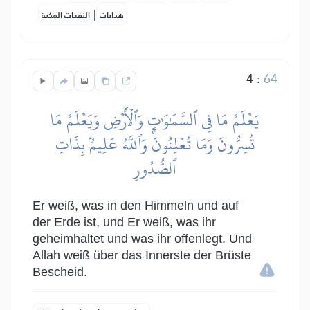
|
هدايات
النفحات المكية
4
:
64
يَعۡلَمُ مَا فِي ٱلسَّمَٰوَٰتِ وَٱلۡأَرۡضِ وَيَعۡلَمُ مَا
تُسِرُّونَ وَمَا تُعۡلِنُونَۚ وَٱللَّهُ عَلِيمُۢ بِذَاتِ
ٱلصُّدُورِ
Er weiß, was in den Himmeln und auf
der Erde ist, und Er weiß, was ihr
geheimhaltet und was ihr offenlegt. Und
Allah weiß über das Innerste der Brüste
Bescheid.