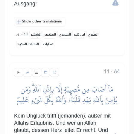
Ausgang!
Show other translations
التفاسير:
الطبري
ابن كثير
السعدي
المختصر
المُيسَّر
|
هدايات
النفحات المكية
11
:
64
مَآ أَصَابَ مِن مُّصِيبَةٍ إِلَّا بِإِذۡنِ ٱللَّهِۗ وَمَن
يُؤۡمِنۢ بِٱللَّهِ يَهۡدِ قَلۡبَهُۥۚ وَٱللَّهُ بِكُلِّ شَيۡءٍ عَلِيمٞ
Kein Unglück trifft (jemanden), außer mit
Allahs Erlaubnis. Und wer an Allah
glaubt, dessen Herz leitet Er recht. Und