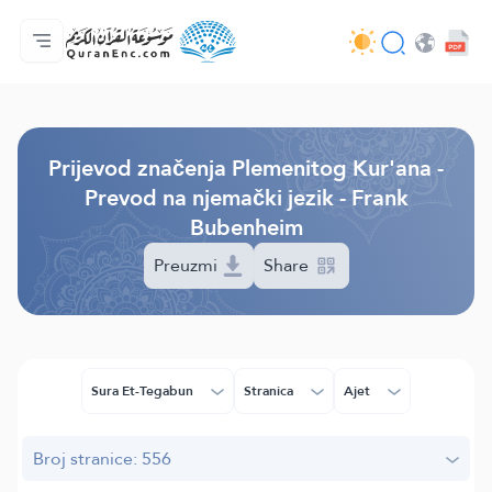
Početna stranica
Sadržaj prijevodā
Audio
Usluge programera - API
O projektu
Kontaktiraj nas
Jezik
Browse Old Version
Prijevod značenja Plemenitog Kur'ana -
Prevod na njemački jezik - Frank
Bubenheim
Preuzmi
Share
Sura Et-Tegabun
Stranica
Ajet
Broj stranice: 556