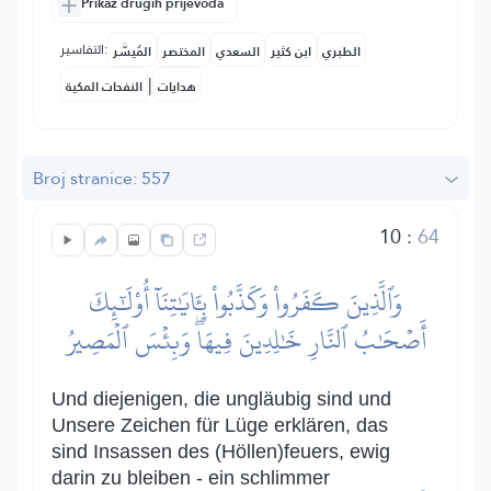
Prikaz drugih prijevoda
التفاسير:
الطبري
ابن كثير
السعدي
المختصر
المُيسَّر
|
هدايات
النفحات المكية
Broj stranice: 557
10
:
64
وَٱلَّذِينَ كَفَرُواْ وَكَذَّبُواْ بِـَٔايَٰتِنَآ أُوْلَٰٓئِكَ
أَصۡحَٰبُ ٱلنَّارِ خَٰلِدِينَ فِيهَاۖ وَبِئۡسَ ٱلۡمَصِيرُ
Und diejenigen, die ungläubig sind und
Unsere Zeichen für Lüge erklären, das
sind Insassen des (Höllen)feuers, ewig
darin zu bleiben - ein schlimmer