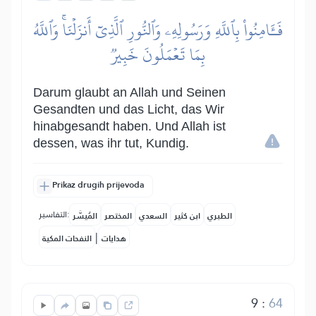
فَـَٔامِنُواْ بِٱللَّهِ وَرَسُولِهِۦ وَٱلنُّورِ ٱلَّذِيٓ أَنزَلۡنَاۚ وَٱللَّهُ
بِمَا تَعۡمَلُونَ خَبِيرٞ
Darum glaubt an Allah und Seinen
Gesandten und das Licht, das Wir
hinabgesandt haben. Und Allah ist
dessen, was ihr tut, Kundig.
Prikaz drugih prijevoda
التفاسير:
الطبري
ابن كثير
السعدي
المختصر
المُيسَّر
|
هدايات
النفحات المكية
9
:
64