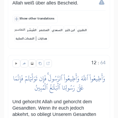
Allah weiß über alles Bescheid.
Show other translations
التفاسير:
الطبري
ابن كثير
السعدي
المختصر
المُيسَّر
|
هدايات
النفحات المكية
12
:
64
وَأَطِيعُواْ ٱللَّهَ وَأَطِيعُواْ ٱلرَّسُولَۚ فَإِن تَوَلَّيۡتُمۡ فَإِنَّمَا
عَلَىٰ رَسُولِنَا ٱلۡبَلَٰغُ ٱلۡمُبِينُ
Und gehorcht Allah und gehorcht dem
Gesandten. Wenn ihr euch jedoch
abkehrt, so obliegt Unserem Gesandten