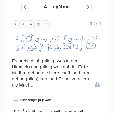
At-Taġābun
1
:
64
يُسَبِّحُ لِلَّهِ مَا فِي ٱلسَّمَٰوَٰتِ وَمَا فِي ٱلۡأَرۡضِۖ لَهُ
ٱلۡمُلۡكُ وَلَهُ ٱلۡحَمۡدُۖ وَهُوَ عَلَىٰ كُلِّ شَيۡءٖ قَدِيرٌ
Es preist Allah (alles), was in den
Himmeln und (alles) was auf der Erde
ist. Ihm gehört die Herrschaft, und Ihm
gehört (alles) Lob, und Er hat zu allem
die Macht.
Prikaz drugih prijevoda
التفاسير:
الطبري
ابن كثير
السعدي
المختصر
المُيسَّر