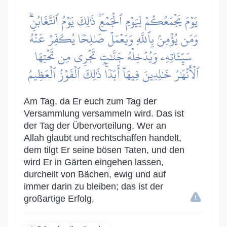
يَوۡمَ يَجۡمَعُكُمۡ لِيَوۡمِ ٱلۡجَمۡعِۖ ذَٰلِكَ يَوۡمُ ٱلتَّغَابُنِۗ
وَمَن يُؤۡمِنۢ بِٱللَّهِ وَيَعۡمَلۡ صَٰلِحٗا يُكَفِّرۡ عَنۡهُ
سَيِّـَٔاتِهِۦ وَيُدۡخِلۡهُ جَنَّٰتٖ تَجۡرِي مِن تَحۡتِهَا
ٱلۡأَنۡهَٰرُ خَٰلِدِينَ فِيهَآ أَبَدٗاۚ ذَٰلِكَ ٱلۡفَوۡزُ ٱلۡعَظِيمُ
Am Tag, da Er euch zum Tag der
Versammlung versammeln wird. Das ist
der Tag der Übervorteilung. Wer an
Allah glaubt und rechtschaffen handelt,
dem tilgt Er seine bösen Taten, und den
wird Er in Gärten eingehen lassen,
durcheilt von Bächen, ewig und auf
immer darin zu bleiben; das ist der
großartige Erfolg.