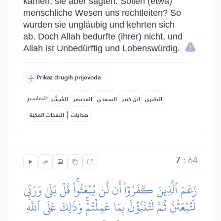
kamen, sie aber sagten: Sollen (etwa)
menschliche Wesen uns rechtleiten? So
wurden sie ungläubig und kehrten sich
ab. Doch Allah bedurfte (ihrer) nicht, und
Allah ist Unbedürftig und Lobenswürdig.
Prikaz drugih prijevoda
التفاسير:
الطبري
ابن كثير
السعدي
المختصر
المُيسَّر
|
هدايات
النفحات المكية
7
:
64
زَعَمَ ٱلَّذِينَ كَفَرُوٓاْ أَن لَّن يُبۡعَثُواْۚ قُلۡ بَلَىٰ وَرَبِّي
لَتُبۡعَثُنَّ ثُمَّ لَتُنَبَّؤُنَّ بِمَا عَمِلۡتُمۡۚ وَذَٰلِكَ عَلَى ٱللَّهِ