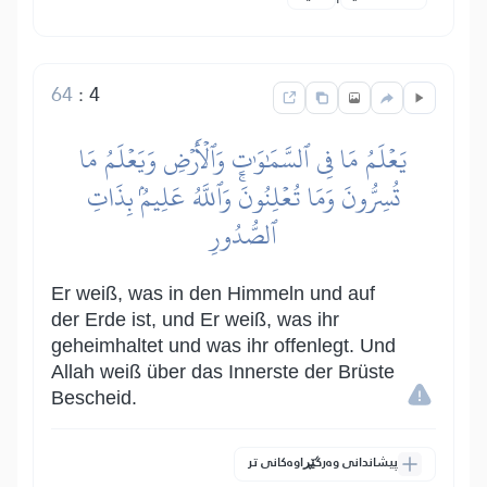
64
:
4
يَعۡلَمُ مَا فِي ٱلسَّمَٰوَٰتِ وَٱلۡأَرۡضِ وَيَعۡلَمُ مَا
تُسِرُّونَ وَمَا تُعۡلِنُونَۚ وَٱللَّهُ عَلِيمُۢ بِذَاتِ
ٱلصُّدُورِ
Er weiß, was in den Himmeln und auf
der Erde ist, und Er weiß, was ihr
geheimhaltet und was ihr offenlegt. Und
Allah weiß über das Innerste der Brüste
Bescheid.
پیشاندانی وەرگێڕاوەکانی تر