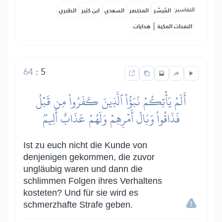
التفاسير:
المُيسَّر
المختصر
السعدي
ابن كثير
الطبري
|
النفحات المكية
هدايات
64
:
5
أَلَمۡ يَأۡتِكُمۡ نَبَؤُاْ ٱلَّذِينَ كَفَرُواْ مِن قَبۡلُ
فَذَاقُواْ وَبَالَ أَمۡرِهِمۡ وَلَهُمۡ عَذَابٌ أَلِيمٞ
Ist zu euch nicht die Kunde von
denjenigen gekommen, die zuvor
ungläubig waren und dann die
schlimmen Folgen ihres Verhaltens
kosteten? Und für sie wird es
schmerzhafte Strafe geben.