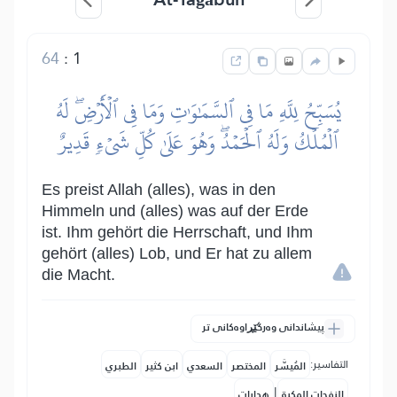
64
:
1
يُسَبِّحُ لِلَّهِ مَا فِي ٱلسَّمَٰوَٰتِ وَمَا فِي ٱلۡأَرۡضِۖ لَهُ
ٱلۡمُلۡكُ وَلَهُ ٱلۡحَمۡدُۖ وَهُوَ عَلَىٰ كُلِّ شَيۡءٖ قَدِيرٌ
Es preist Allah (alles), was in den
Himmeln und (alles) was auf der Erde
ist. Ihm gehört die Herrschaft, und Ihm
gehört (alles) Lob, und Er hat zu allem
die Macht.
پیشاندانی وەرگێڕاوەکانی تر
التفاسير:
المُيسَّر
المختصر
السعدي
ابن كثير
الطبري
|
النفحات المكية
هدايات