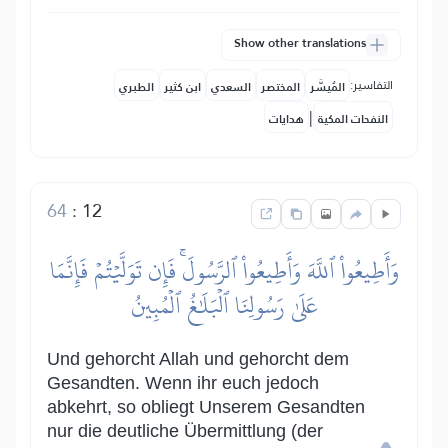
Show other translations
التفاسير:
المُيسَّر
المختصر
السعدي
ابن كثير
الطبري
|
النفحات المكية
هدايات
64
:
12
وَأَطِيعُواْ ٱللَّهَ وَأَطِيعُواْ ٱلرَّسُولَۚ فَإِن تَوَلَّيۡتُمۡ فَإِنَّمَا
عَلَىٰ رَسُولِنَا ٱلۡبَلَٰغُ ٱلۡمُبِينُ
Und gehorcht Allah und gehorcht dem
Gesandten. Wenn ihr euch jedoch
abkehrt, so obliegt Unserem Gesandten
nur die deutliche Übermittlung (der