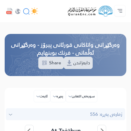
خزمەتگوزاریەکانی پەرەپێدەران - API
پێڕستی وه‌رگێڕاوه‌كان
په‌یوه‌ندیمان پێوه‌ بكه‌
دەربارەی پرۆژە
سه‌ره‌كی
Audio
زمان
Browse Old Version
وه‌رگێڕانی واتاکانی قورئانی پیرۆز - وەرگێڕانی
ئەڵمانی - فرنك بوبنهایم
Share
دابەزاندن
سوره‌تی التغابن
پەڕە
ئایه‌ت
ژمارەی پەڕە: 556
At-Taġābun