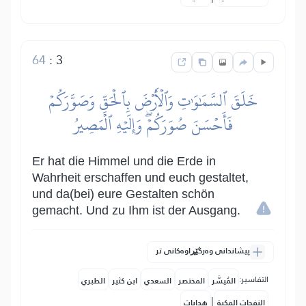
64
:
3
خَلَقَ ٱلسَّمَٰوَٰتِ وَٱلۡأَرۡضَ بِٱلۡحَقِّ وَصَوَّرَكُمۡ
فَأَحۡسَنَ صُوَرَكُمۡۖ وَإِلَيۡهِ ٱلۡمَصِيرُ
Er hat die Himmel und die Erde in
Wahrheit erschaffen und euch gestaltet,
und da(bei) eure Gestalten schön
gemacht. Und zu Ihm ist der Ausgang.
پیشاندانی وەرگێڕاوەکانی تر
التفاسير:
المُيسَّر
المختصر
السعدي
ابن كثير
الطبري
|
النفحات المكية
هدايات