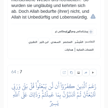
wurden sie ungläubig und kehrten sich
ab. Doch Allah bedurfte (ihrer) nicht, und
Allah ist Unbedürftig und Lobenswürdig.
پیشاندانی وەرگێڕاوەکانی تر
التفاسير:
المُيسَّر
المختصر
السعدي
ابن كثير
الطبري
|
النفحات المكية
هدايات
64
:
7
زَعَمَ ٱلَّذِينَ كَفَرُوٓاْ أَن لَّن يُبۡعَثُواْۚ قُلۡ بَلَىٰ وَرَبِّي
لَتُبۡعَثُنَّ ثُمَّ لَتُنَبَّؤُنَّ بِمَا عَمِلۡتُمۡۚ وَذَٰلِكَ عَلَى ٱللَّهِ
يَسِيرٞ