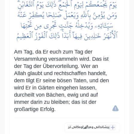
يَوۡمَ يَجۡمَعُكُمۡ لِيَوۡمِ ٱلۡجَمۡعِۖ ذَٰلِكَ يَوۡمُ ٱلتَّغَابُنِۗ
وَمَن يُؤۡمِنۢ بِٱللَّهِ وَيَعۡمَلۡ صَٰلِحٗا يُكَفِّرۡ عَنۡهُ
سَيِّـَٔاتِهِۦ وَيُدۡخِلۡهُ جَنَّٰتٖ تَجۡرِي مِن تَحۡتِهَا
ٱلۡأَنۡهَٰرُ خَٰلِدِينَ فِيهَآ أَبَدٗاۚ ذَٰلِكَ ٱلۡفَوۡزُ ٱلۡعَظِيمُ
Am Tag, da Er euch zum Tag der
Versammlung versammeln wird. Das ist
der Tag der Übervorteilung. Wer an
Allah glaubt und rechtschaffen handelt,
dem tilgt Er seine bösen Taten, und den
wird Er in Gärten eingehen lassen,
durcheilt von Bächen, ewig und auf
immer darin zu bleiben; das ist der
großartige Erfolg.
پیشاندانی وەرگێڕاوەکانی تر