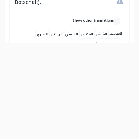
Botschaft).
Show other translations
التفاسير:
المُيسَّر
المختصر
السعدي
ابن كثير
الطبري
|
النفحات المكية
هدايات
64
:
13
ٱللَّهُ لَآ إِلَٰهَ إِلَّا هُوَۚ وَعَلَى ٱللَّهِ فَلۡيَتَوَكَّلِ ٱلۡمُؤۡمِنُونَ
Allah - es gibt keinen Gott außer Ihm.
Und auf Allah sollen sich die Gläubigen
verlassen.