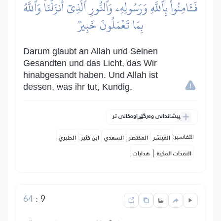
فَـَٔامِنُواْ بِٱللَّهِ وَرَسُولِهِۦ وَٱلنُّورِ ٱلَّذِيٓ أَنزَلۡنَاۚ وَٱللَّهُ
بِمَا تَعۡمَلُونَ خَبِيرٞ
Darum glaubt an Allah und Seinen
Gesandten und das Licht, das Wir
hinabgesandt haben. Und Allah ist
dessen, was ihr tut, Kundig.
پیشاندانی وەرگێڕاوەکانی تر
التفاسير:
المُيسَّر
المختصر
السعدي
ابن كثير
الطبري
|
النفحات المكية
هدايات
64
:
9