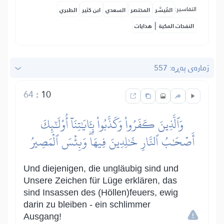
التفاسير:
المُيسَّر
المختصر
السعدي
ابن كثير
الطبري
|
النفحات المكية
هدايات
ژمارەی پەڕە: 557
64
:
10
وَٱلَّذِينَ كَفَرُواْ وَكَذَّبُواْ بِـَٔايَٰتِنَآ أُوْلَٰٓئِكَ
أَصۡحَٰبُ ٱلنَّارِ خَٰلِدِينَ فِيهَاۖ وَبِئۡسَ ٱلۡمَصِيرُ
Und diejenigen, die ungläubig sind und
Unsere Zeichen für Lüge erklären, das
sind Insassen des (Höllen)feuers, ewig
darin zu bleiben - ein schlimmer
Ausgang!