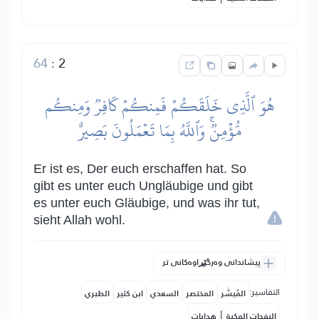
64
:
2
هُوَ ٱلَّذِي خَلَقَكُمۡ فَمِنكُمۡ كَافِرٞ وَمِنكُم
مُّؤۡمِنٞۚ وَٱللَّهُ بِمَا تَعۡمَلُونَ بَصِيرٌ
Er ist es, Der euch erschaffen hat. So
gibt es unter euch Ungläubige und gibt
es unter euch Gläubige, und was ihr tut,
sieht Allah wohl.
پیشاندانی وەرگێڕاوەکانی تر
التفاسير:
المُيسَّر
المختصر
السعدي
ابن كثير
الطبري
|
النفحات المكية
هدايات