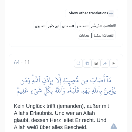
Show other translations
التفاسير:
المُيسَّر
المختصر
السعدي
ابن كثير
الطبري
|
النفحات المكية
هدايات
64
:
11
مَآ أَصَابَ مِن مُّصِيبَةٍ إِلَّا بِإِذۡنِ ٱللَّهِۗ وَمَن
يُؤۡمِنۢ بِٱللَّهِ يَهۡدِ قَلۡبَهُۥۚ وَٱللَّهُ بِكُلِّ شَيۡءٍ عَلِيمٞ
Kein Unglück trifft (jemanden), außer mit
Allahs Erlaubnis. Und wer an Allah
glaubt, dessen Herz leitet Er recht. Und
Allah weiß über alles Bescheid.