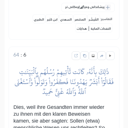
پیشاندانی وەرگێڕاوەکانی تر
التفاسير:
المُيسَّر
المختصر
السعدي
ابن كثير
الطبري
|
النفحات المكية
هدايات
64
:
6
ذَٰلِكَ بِأَنَّهُۥ كَانَت تَّأۡتِيهِمۡ رُسُلُهُم بِٱلۡبَيِّنَٰتِ
فَقَالُوٓاْ أَبَشَرٞ يَهۡدُونَنَا فَكَفَرُواْ وَتَوَلَّواْۖ وَّٱسۡتَغۡنَى
ٱللَّهُۚ وَٱللَّهُ غَنِيٌّ حَمِيدٞ
Dies, weil ihre Gesandten immer wieder
zu ihnen mit den klaren Beweisen
kamen, sie aber sagten: Sollen (etwa)
menschliche Wesen uns rechtleiten? So