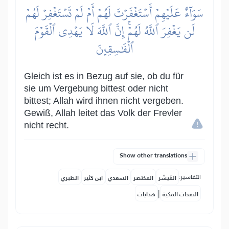
سَوَآءٌ عَلَيۡهِمۡ أَسۡتَغۡفَرۡتَ لَهُمۡ أَمۡ لَمۡ تَسۡتَغۡفِرۡ لَهُمۡ
لَن يَغۡفِرَ ٱللَّهُ لَهُمۡۚ إِنَّ ٱللَّهَ لَا يَهۡدِي ٱلۡقَوۡمَ
ٱلۡفَٰسِقِينَ
Gleich ist es in Bezug auf sie, ob du für
sie um Vergebung bittest oder nicht
bittest; Allah wird ihnen nicht vergeben.
Gewiß, Allah leitet das Volk der Frevler
nicht recht.
Show other translations
التفاسير:
المُيسَّر
المختصر
السعدي
ابن كثير
الطبري
|
النفحات المكية
هدايات