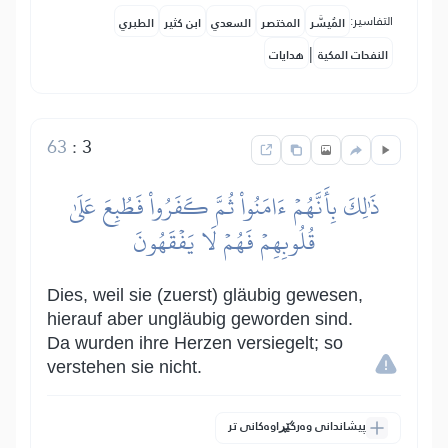
التفاسير:
المُيسَّر
المختصر
السعدي
ابن كثير
الطبري
|
النفحات المكية
هدايات
63
:
3
ذَٰلِكَ بِأَنَّهُمۡ ءَامَنُواْ ثُمَّ كَفَرُواْ فَطُبِعَ عَلَىٰ
قُلُوبِهِمۡ فَهُمۡ لَا يَفۡقَهُونَ
Dies, weil sie (zuerst) gläubig gewesen,
hierauf aber ungläubig geworden sind.
Da wurden ihre Herzen versiegelt; so
verstehen sie nicht.
پیشاندانی وەرگێڕاوەکانی تر