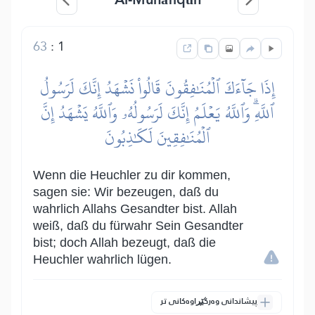
63
:
1
إِذَا جَآءَكَ ٱلۡمُنَٰفِقُونَ قَالُواْ نَشۡهَدُ إِنَّكَ لَرَسُولُ
ٱللَّهِۗ وَٱللَّهُ يَعۡلَمُ إِنَّكَ لَرَسُولُهُۥ وَٱللَّهُ يَشۡهَدُ إِنَّ
ٱلۡمُنَٰفِقِينَ لَكَٰذِبُونَ
Wenn die Heuchler zu dir kommen,
sagen sie: Wir bezeugen, daß du
wahrlich Allahs Gesandter bist. Allah
weiß, daß du fürwahr Sein Gesandter
bist; doch Allah bezeugt, daß die
Heuchler wahrlich lügen.
پیشاندانی وەرگێڕاوەکانی تر