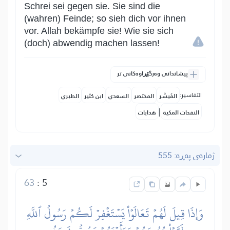
Schrei sei gegen sie. Sie sind die
(wahren) Feinde; so sieh dich vor ihnen
vor. Allah bekämpfe sie! Wie sie sich
(doch) abwendig machen lassen!
پیشاندانی وەرگێڕاوەکانی تر
التفاسير:
المُيسَّر
المختصر
السعدي
ابن كثير
الطبري
|
النفحات المكية
هدايات
ژمارەی پەڕە: 555
63
:
5
وَإِذَا قِيلَ لَهُمۡ تَعَالَوۡاْ يَسۡتَغۡفِرۡ لَكُمۡ رَسُولُ ٱللَّهِ