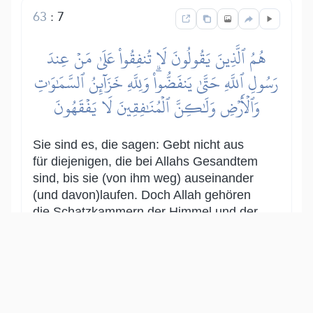
63
:
7
هُمُ ٱلَّذِينَ يَقُولُونَ لَا تُنفِقُواْ عَلَىٰ مَنۡ عِندَ
رَسُولِ ٱللَّهِ حَتَّىٰ يَنفَضُّواْۗ وَلِلَّهِ خَزَآئِنُ ٱلسَّمَٰوَٰتِ
وَٱلۡأَرۡضِ وَلَٰكِنَّ ٱلۡمُنَٰفِقِينَ لَا يَفۡقَهُونَ
Sie sind es, die sagen: Gebt nicht aus
für diejenigen, die bei Allahs Gesandtem
sind, bis sie (von ihm weg) auseinander
(und davon)laufen. Doch Allah gehören
die Schatzkammern der Himmel und der
Erde. Aber die Heuchler verstehen nicht.
Show other translations
التفاسير:
المُيسَّر
المختصر
السعدي
ابن كثير
الطبري