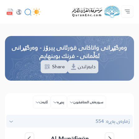
خزمەتگوزاریەکانی پەرەپێدەران - API
پێڕستی وه‌رگێڕاوه‌كان
په‌یوه‌ندیمان پێوه‌ بكه‌
دەربارەی پرۆژە
سه‌ره‌كی
Audio
زمان
Browse Old Version
وه‌رگێڕانی واتاکانی قورئانی پیرۆز - وەرگێڕانی
ئەڵمانی - فرنك بوبنهایم
Share
دابەزاندن
سوره‌تی المنافقون
پەڕە
ئایه‌ت
ژمارەی پەڕە: 554
Al-Munāfiqūn