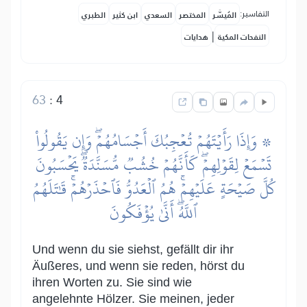
التفاسير:
المُيسَّر
المختصر
السعدي
ابن كثير
الطبري
|
النفحات المكية
هدايات
63
:
4
۞ وَإِذَا رَأَيۡتَهُمۡ تُعۡجِبُكَ أَجۡسَامُهُمۡۖ وَإِن يَقُولُواْ
تَسۡمَعۡ لِقَوۡلِهِمۡۖ كَأَنَّهُمۡ خُشُبٞ مُّسَنَّدَةٞۖ يَحۡسَبُونَ
كُلَّ صَيۡحَةٍ عَلَيۡهِمۡۚ هُمُ ٱلۡعَدُوُّ فَٱحۡذَرۡهُمۡۚ قَٰتَلَهُمُ
ٱللَّهُۖ أَنَّىٰ يُؤۡفَكُونَ
Und wenn du sie siehst, gefällt dir ihr
Äußeres, und wenn sie reden, hörst du
ihren Worten zu. Sie sind wie
angelehnte Hölzer. Sie meinen, jeder