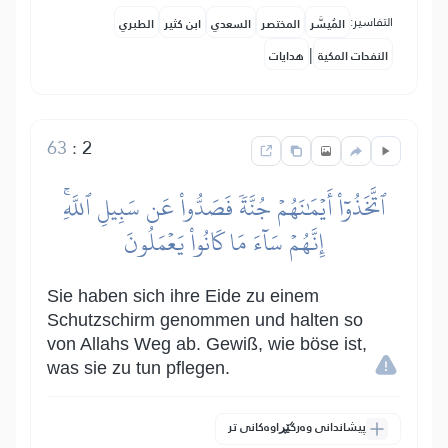
التفاسير:
المُيسَّر
المختصر
السعدي
ابن كثير
الطبري
|
النفحات المكية
هدايات
63
:
2
ٱتَّخَذُوٓاْ أَيۡمَٰنَهُمۡ جُنَّةٗ فَصَدُّواْ عَن سَبِيلِ ٱللَّهِۚ
إِنَّهُمۡ سَآءَ مَا كَانُواْ يَعۡمَلُونَ
Sie haben sich ihre Eide zu einem
Schutzschirm genommen und halten so
von Allahs Weg ab. Gewiß, wie böse ist,
was sie zu tun pflegen.
پیشاندانی وەرگێڕاوەکانی تر