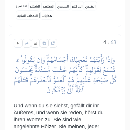
التفاسير:
الطبري
ابن كثير
السعدي
المختصر
المُيسَّر
|
هدايات
النفحات المكية
4
:
63
۞ وَإِذَا رَأَيۡتَهُمۡ تُعۡجِبُكَ أَجۡسَامُهُمۡۖ وَإِن يَقُولُواْ
تَسۡمَعۡ لِقَوۡلِهِمۡۖ كَأَنَّهُمۡ خُشُبٞ مُّسَنَّدَةٞۖ يَحۡسَبُونَ
كُلَّ صَيۡحَةٍ عَلَيۡهِمۡۚ هُمُ ٱلۡعَدُوُّ فَٱحۡذَرۡهُمۡۚ قَٰتَلَهُمُ
ٱللَّهُۖ أَنَّىٰ يُؤۡفَكُونَ
Und wenn du sie siehst, gefällt dir ihr
Äußeres, und wenn sie reden, hörst du
ihren Worten zu. Sie sind wie
angelehnte Hölzer. Sie meinen, jeder