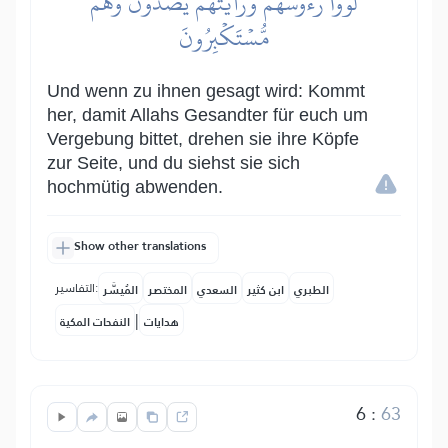
لَوَّوۡاْ رُءُوسَهُمۡ وَرَأَيۡتَهُمۡ يَصُدُّونَ وَهُم
مُّسۡتَكۡبِرُونَ
Und wenn zu ihnen gesagt wird: Kommt
her, damit Allahs Gesandter für euch um
Vergebung bittet, drehen sie ihre Köpfe
zur Seite, und du siehst sie sich
hochmütig abwenden.
Show other translations
التفاسير:
الطبري
ابن كثير
السعدي
المختصر
المُيسَّر
|
هدايات
النفحات المكية
6
:
63