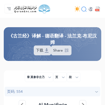
主页
译解目录
Audio
开发者服务 - API
关于此项目
联系我们
语言
Browse Old Version
《古兰经》译解 - 德语翻译 - 法兰克·布尼汉
姆
下载
Share
章 莫拿非古乃
页
段
页码: 554
Al-Munāfiqūn