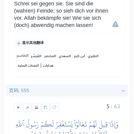
Schrei sei gegen sie. Sie sind die
(wahren) Feinde; so sieh dich vor ihnen
vor. Allah bekämpfe sie! Wie sie sich
(doch) abwendig machen lassen!
显示其他翻译
التفاسير:
الطبري
ابن كثير
السعدي
المختصر
المُيسَّر
|
هدايات
النفحات المكية
页码: 555
5
:
63
وَإِذَا قِيلَ لَهُمۡ تَعَالَوۡاْ يَسۡتَغۡفِرۡ لَكُمۡ رَسُولُ ٱللَّهِ