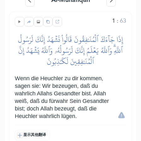
1
:
63
إِذَا جَآءَكَ ٱلۡمُنَٰفِقُونَ قَالُواْ نَشۡهَدُ إِنَّكَ لَرَسُولُ
ٱللَّهِۗ وَٱللَّهُ يَعۡلَمُ إِنَّكَ لَرَسُولُهُۥ وَٱللَّهُ يَشۡهَدُ إِنَّ
ٱلۡمُنَٰفِقِينَ لَكَٰذِبُونَ
Wenn die Heuchler zu dir kommen,
sagen sie: Wir bezeugen, daß du
wahrlich Allahs Gesandter bist. Allah
weiß, daß du fürwahr Sein Gesandter
bist; doch Allah bezeugt, daß die
Heuchler wahrlich lügen.
显示其他翻译