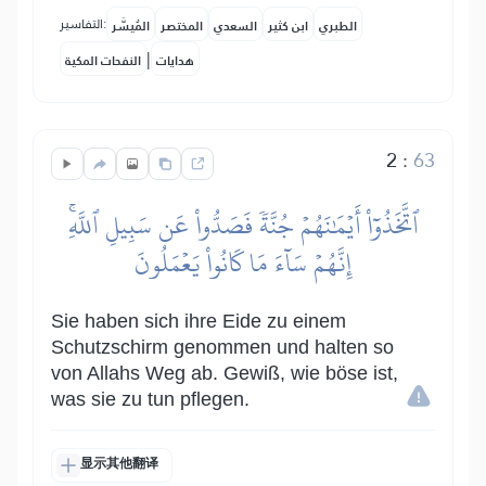
التفاسير:
الطبري
ابن كثير
السعدي
المختصر
المُيسَّر
|
هدايات
النفحات المكية
2
:
63
ٱتَّخَذُوٓاْ أَيۡمَٰنَهُمۡ جُنَّةٗ فَصَدُّواْ عَن سَبِيلِ ٱللَّهِۚ
إِنَّهُمۡ سَآءَ مَا كَانُواْ يَعۡمَلُونَ
Sie haben sich ihre Eide zu einem
Schutzschirm genommen und halten so
von Allahs Weg ab. Gewiß, wie böse ist,
was sie zu tun pflegen.
显示其他翻译