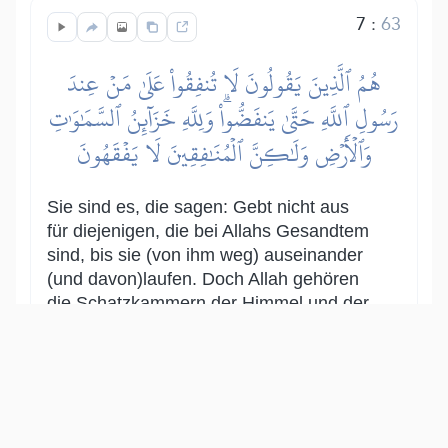
7
:
63
هُمُ ٱلَّذِينَ يَقُولُونَ لَا تُنفِقُواْ عَلَىٰ مَنۡ عِندَ
رَسُولِ ٱللَّهِ حَتَّىٰ يَنفَضُّواْۗ وَلِلَّهِ خَزَآئِنُ ٱلسَّمَٰوَٰتِ
وَٱلۡأَرۡضِ وَلَٰكِنَّ ٱلۡمُنَٰفِقِينَ لَا يَفۡقَهُونَ
Sie sind es, die sagen: Gebt nicht aus
für diejenigen, die bei Allahs Gesandtem
sind, bis sie (von ihm weg) auseinander
(und davon)laufen. Doch Allah gehören
die Schatzkammern der Himmel und der
Erde. Aber die Heuchler verstehen nicht.
Show other translations
التفاسير:
الطبري
ابن كثير
السعدي
المختصر
المُيسَّر