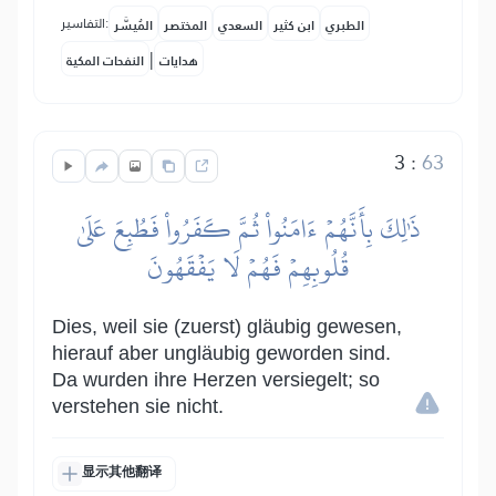
التفاسير:
الطبري
ابن كثير
السعدي
المختصر
المُيسَّر
|
هدايات
النفحات المكية
3
:
63
ذَٰلِكَ بِأَنَّهُمۡ ءَامَنُواْ ثُمَّ كَفَرُواْ فَطُبِعَ عَلَىٰ
قُلُوبِهِمۡ فَهُمۡ لَا يَفۡقَهُونَ
Dies, weil sie (zuerst) gläubig gewesen,
hierauf aber ungläubig geworden sind.
Da wurden ihre Herzen versiegelt; so
verstehen sie nicht.
显示其他翻译