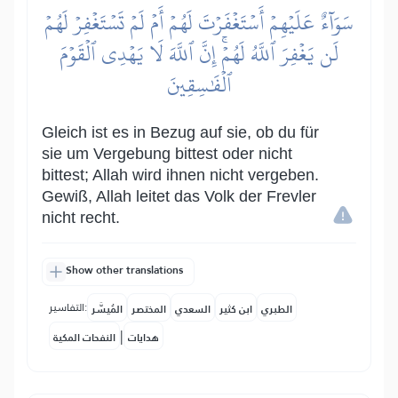
سَوَآءٌ عَلَيۡهِمۡ أَسۡتَغۡفَرۡتَ لَهُمۡ أَمۡ لَمۡ تَسۡتَغۡفِرۡ لَهُمۡ
لَن يَغۡفِرَ ٱللَّهُ لَهُمۡۚ إِنَّ ٱللَّهَ لَا يَهۡدِي ٱلۡقَوۡمَ
ٱلۡفَٰسِقِينَ
Gleich ist es in Bezug auf sie, ob du für
sie um Vergebung bittest oder nicht
bittest; Allah wird ihnen nicht vergeben.
Gewiß, Allah leitet das Volk der Frevler
nicht recht.
Show other translations
التفاسير:
الطبري
ابن كثير
السعدي
المختصر
المُيسَّر
|
هدايات
النفحات المكية