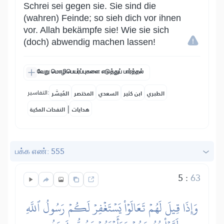
Schrei sei gegen sie. Sie sind die
(wahren) Feinde; so sieh dich vor ihnen
vor. Allah bekämpfe sie! Wie sie sich
(doch) abwendig machen lassen!
வேறு மொழிபெயர்ப்புகளை எடுத்துப் பார்த்தல்
التفاسير:
الطبري
ابن كثير
السعدي
المختصر
المُيسَّر
|
هدايات
النفحات المكية
பக்க எண்: 555
5
:
63
وَإِذَا قِيلَ لَهُمۡ تَعَالَوۡاْ يَسۡتَغۡفِرۡ لَكُمۡ رَسُولُ ٱللَّهِ