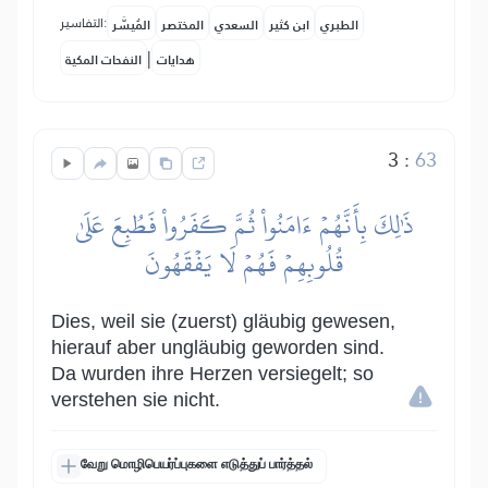
التفاسير:
الطبري
ابن كثير
السعدي
المختصر
المُيسَّر
|
هدايات
النفحات المكية
3
:
63
ذَٰلِكَ بِأَنَّهُمۡ ءَامَنُواْ ثُمَّ كَفَرُواْ فَطُبِعَ عَلَىٰ
قُلُوبِهِمۡ فَهُمۡ لَا يَفۡقَهُونَ
Dies, weil sie (zuerst) gläubig gewesen,
hierauf aber ungläubig geworden sind.
Da wurden ihre Herzen versiegelt; so
verstehen sie nicht.
வேறு மொழிபெயர்ப்புகளை எடுத்துப் பார்த்தல்