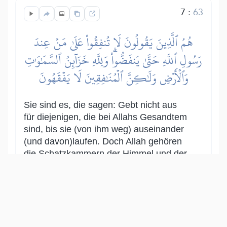
7
:
63
هُمُ ٱلَّذِينَ يَقُولُونَ لَا تُنفِقُواْ عَلَىٰ مَنۡ عِندَ
رَسُولِ ٱللَّهِ حَتَّىٰ يَنفَضُّواْۗ وَلِلَّهِ خَزَآئِنُ ٱلسَّمَٰوَٰتِ
وَٱلۡأَرۡضِ وَلَٰكِنَّ ٱلۡمُنَٰفِقِينَ لَا يَفۡقَهُونَ
Sie sind es, die sagen: Gebt nicht aus
für diejenigen, die bei Allahs Gesandtem
sind, bis sie (von ihm weg) auseinander
(und davon)laufen. Doch Allah gehören
die Schatzkammern der Himmel und der
Erde. Aber die Heuchler verstehen nicht.
Show other translations
التفاسير:
الطبري
ابن كثير
السعدي
المختصر
المُيسَّر