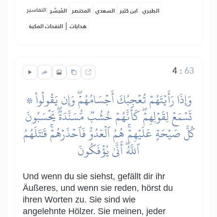
التفاسير:
الطبري
ابن كثير
السعدي
المختصر
المُيسَّر
|
هدايات
النفحات المكية
4
:
63
۞ وَإِذَا رَأَيۡتَهُمۡ تُعۡجِبُكَ أَجۡسَامُهُمۡۖ وَإِن يَقُولُواْ
تَسۡمَعۡ لِقَوۡلِهِمۡۖ كَأَنَّهُمۡ خُشُبٞ مُّسَنَّدَةٞۖ يَحۡسَبُونَ
كُلَّ صَيۡحَةٍ عَلَيۡهِمۡۚ هُمُ ٱلۡعَدُوُّ فَٱحۡذَرۡهُمۡۚ قَٰتَلَهُمُ
ٱللَّهُۖ أَنَّىٰ يُؤۡفَكُونَ
Und wenn du sie siehst, gefällt dir ihr
Äußeres, und wenn sie reden, hörst du
ihren Worten zu. Sie sind wie
angelehnte Hölzer. Sie meinen, jeder