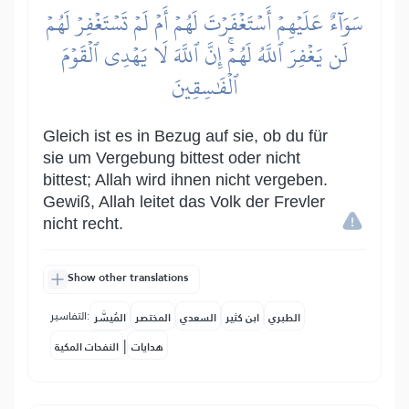
سَوَآءٌ عَلَيۡهِمۡ أَسۡتَغۡفَرۡتَ لَهُمۡ أَمۡ لَمۡ تَسۡتَغۡفِرۡ لَهُمۡ
لَن يَغۡفِرَ ٱللَّهُ لَهُمۡۚ إِنَّ ٱللَّهَ لَا يَهۡدِي ٱلۡقَوۡمَ
ٱلۡفَٰسِقِينَ
Gleich ist es in Bezug auf sie, ob du für
sie um Vergebung bittest oder nicht
bittest; Allah wird ihnen nicht vergeben.
Gewiß, Allah leitet das Volk der Frevler
nicht recht.
Show other translations
التفاسير:
الطبري
ابن كثير
السعدي
المختصر
المُيسَّر
|
هدايات
النفحات المكية