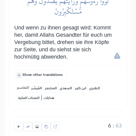
لَوَّوۡاْ رُءُوسَهُمۡ وَرَأَيۡتَهُمۡ يَصُدُّونَ وَهُم
مُّسۡتَكۡبِرُونَ
Und wenn zu ihnen gesagt wird: Kommt
her, damit Allahs Gesandter für euch um
Vergebung bittet, drehen sie ihre Köpfe
zur Seite, und du siehst sie sich
hochmütig abwenden.
Show other translations
التفاسير:
الطبري
ابن كثير
السعدي
المختصر
المُيسَّر
|
هدايات
النفحات المكية
6
:
63