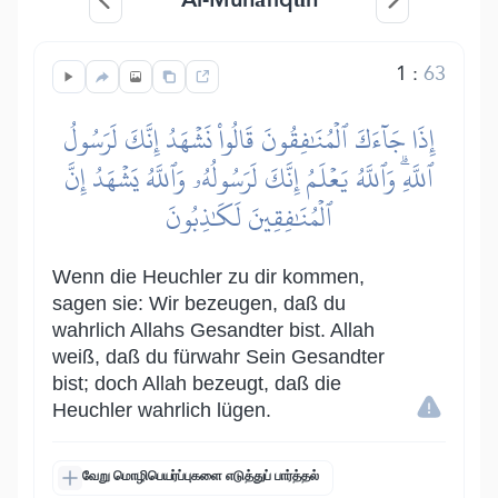
1
:
63
إِذَا جَآءَكَ ٱلۡمُنَٰفِقُونَ قَالُواْ نَشۡهَدُ إِنَّكَ لَرَسُولُ
ٱللَّهِۗ وَٱللَّهُ يَعۡلَمُ إِنَّكَ لَرَسُولُهُۥ وَٱللَّهُ يَشۡهَدُ إِنَّ
ٱلۡمُنَٰفِقِينَ لَكَٰذِبُونَ
Wenn die Heuchler zu dir kommen,
sagen sie: Wir bezeugen, daß du
wahrlich Allahs Gesandter bist. Allah
weiß, daß du fürwahr Sein Gesandter
bist; doch Allah bezeugt, daß die
Heuchler wahrlich lügen.
வேறு மொழிபெயர்ப்புகளை எடுத்துப் பார்த்தல்