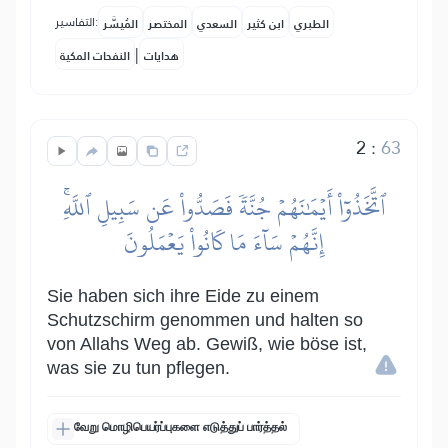
التفاسير:
الطبري
ابن كثير
السعدي
المختصر
المُيسَّر
|
هدايات
النفحات المكية
2
:
63
ٱتَّخَذُوٓاْ أَيۡمَٰنَهُمۡ جُنَّةٗ فَصَدُّواْ عَن سَبِيلِ ٱللَّهِۚ
إِنَّهُمۡ سَآءَ مَا كَانُواْ يَعۡمَلُونَ
Sie haben sich ihre Eide zu einem
Schutzschirm genommen und halten so
von Allahs Weg ab. Gewiß, wie böse ist,
was sie zu tun pflegen.
வேறு மொழிபெயர்ப்புகளை எடுத்துப் பார்த்தல்