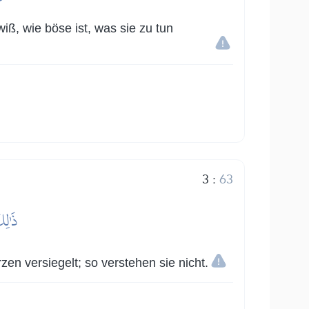
ß, wie böse ist, was sie zu tun
3
:
63
ذَٰلِك
en versiegelt; so verstehen sie nicht.