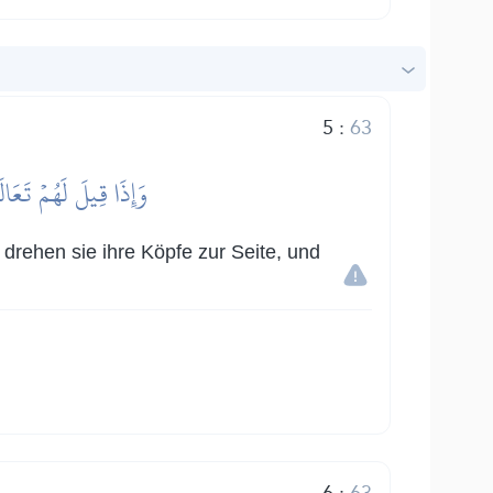
5
:
63
وَإِذَا قِيلَ لَهُمۡ تَعَا
drehen sie ihre Köpfe zur Seite, und
6
:
63