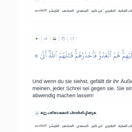
التفاسير:
ات المكية
الطبري
ابن كثير
السعدي
المختصر
المُيسَّر
۞ وَإِذَا رَأَيۡتَهُمۡ تُعۡجِبُكَ أَجۡسَامُهُمۡۖ وَإِن يَقُولُواْ تَسۡمَعۡ لِقَوۡلِهِمۡۖ كَأَنَّهُمۡ خُشُبٞ مُّسَنَّدَةٞۖ يَحۡسَبُونَ كُلَّ صَيۡحَةٍ عَلَيۡهِمۡۚ هُمُ ٱلۡعَدُوُّ فَٱحۡذَرۡهُمۡۚ قَٰتَلَهُمُ ٱللَّهُۖ أَنَّىٰ
Und wenn du sie siehst, gefällt dir ihr Äu
meinen, jeder Schrei sei gegen sie. Sie si
abwendig machen lassen!
മറ്റു പരിഭാഷകൾ പ്രദർശിപ്പിക്കുക
التفاسير:
ات المكية
الطبري
ابن كثير
السعدي
المختصر
المُيسَّر