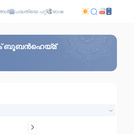
്ങൾ
പദ്ധതിയെ പറ്റി
ഭാഷ
്ക് ബൂബൻഹെയ്മ്