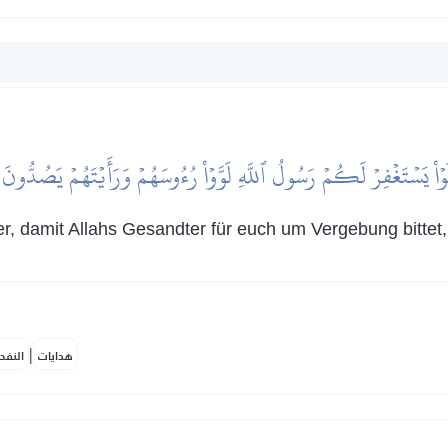
لَوۡاْ يَسۡتَغۡفِرۡ لَكُمۡ رَسُولُ ٱللَّهِ لَوَّوۡاْ رُءُوسَهُمۡ وَرَأَيۡتَهُمۡ يَصُدُّو
 damit Allahs Gesandter für euch um Vergebung bittet, 
|
هدايات
النفح