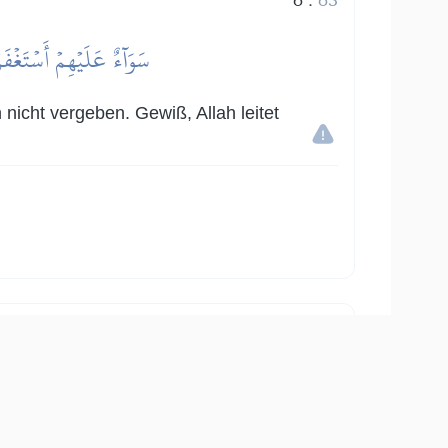
سَوَآءٌ عَلَيۡهِمۡ أَسۡتَغۡفَر
n nicht vergeben. Gewiß, Allah leitet
7
:
63
هُمُ ٱلَّذِينَ يَقُولُونَ لَا تُنفِقُواْ عَلَىٰ مَ
 ihm weg) auseinander (und