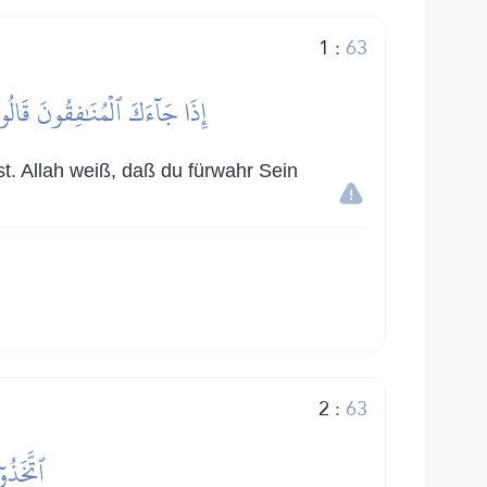
1
:
63
إِذَا جَآءَكَ ٱلۡمُنَٰفِقُونَ قَالُواْ
t. Allah weiß, daß du fürwahr Sein
2
:
63
ٱتَّخَذُو