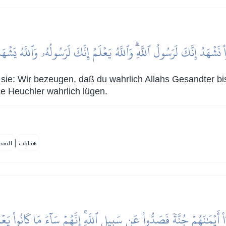
 نَشۡهَدُ إِنَّكَ لَرَسُولُ ٱللَّهِۗ وَٱللَّهُ يَعۡلَمُ إِنَّكَ لَرَسُولُهُۥ وَٱللَّهُ يَشۡه
ie: Wir bezeugen, daß du wahrlich Allahs Gesandter bis
ie Heuchler wahrlich lügen.
|
هدايات
النفح
ٓاْ أَيۡمَٰنَهُمۡ جُنَّةٗ فَصَدُّواْ عَن سَبِيلِ ٱللَّهِۚ إِنَّهُمۡ سَآءَ مَا كَانُواْ يَع