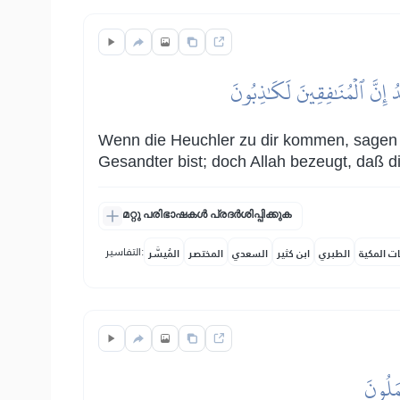
َدُ إِنَّ ٱلۡمُنَٰفِقِينَ لَكَٰذِبُونَ
Wenn die Heuchler zu dir kommen, sagen s
Gesandter bist; doch Allah bezeugt, daß d
മറ്റു പരിഭാഷകൾ പ്രദർശിപ്പിക്കുക
التفاسير:
ات المكية
الطبري
ابن كثير
السعدي
المختصر
المُيسَّر
ۡمَلُونَ