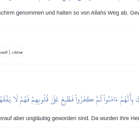
schirm genommen und halten so von Allahs Weg ab. Gewi
|
هدايات
النفح
َ بِأَنَّهُمۡ ءَامَنُواْ ثُمَّ كَفَرُواْ فَطُبِعَ عَلَىٰ قُلُوبِهِمۡ فَهُمۡ لَا يَفۡقَ
ierauf aber ungläubig geworden sind. Da wurden ihre Herz