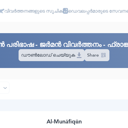
വിവർത്തനങ്ങളുടെ സൂചിക
ഡെവലപ്പർമാരുടെ സേവനങ
 പരിഭാഷ - ജർമൻ വിവർത്തനം - ഫ്രാങ
ഡൗൺലോഡ് ചെയ്യുക
Share
Al-Munāfiqūn