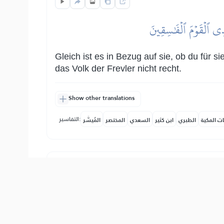
َهۡدِي ٱلۡقَوۡمَ ٱلۡفَٰسِقِينَ
Gleich ist es in Bezug auf sie, ob du für si
das Volk der Frevler nicht recht.
Show other translations
التفاسير:
ات المكية
الطبري
ابن كثير
السعدي
المختصر
المُيسَّر
أَرۡضِ وَلَٰكِنَّ ٱلۡمُنَٰفِقِينَ لَا يَفۡقَهُونَ
Sie sind es, die sagen: Gebt nicht aus für