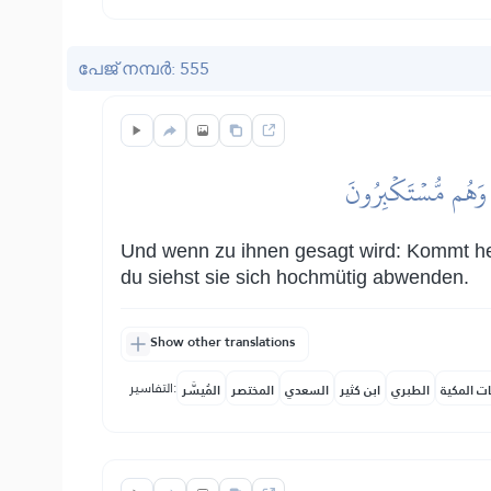
പേജ് നമ്പർ: 555
نَ وَهُم مُّسۡتَكۡبِرُونَ
Und wenn zu ihnen gesagt wird: Kommt her,
du siehst sie sich hochmütig abwenden.
Show other translations
التفاسير:
ات المكية
الطبري
ابن كثير
السعدي
المختصر
المُيسَّر