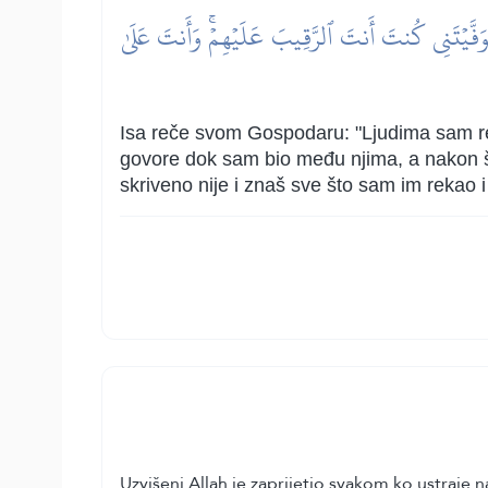
تَوَفَّيۡتَنِي كُنتَ أَنتَ ٱلرَّقِيبَ عَلَيۡهِمۡۚ وَأَنتَ عَلَىٰ
Isa reče svom Gospodaru: "Ljudima sam re
govore dok sam bio među njima, a nakon što
skriveno nije i znaš sve što sam im rekao i 
Uzvišeni Allah je zaprijetio svakom ko ustraje 