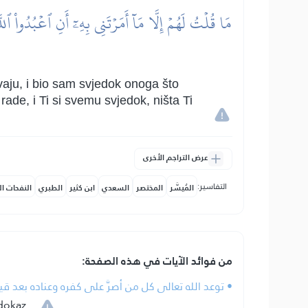
مَا قُلۡتُ لَهُمۡ إِلَّا مَآ أَمَرۡتَنِي بِهِۦٓ أَنِ ٱعۡبُدُواْ 
ju, i bio sam svjedok onoga što
ade, i Ti si svemu svjedok, ništa Ti
عرض التراجم الأخرى
التفاسير:
المُيسَّر
المختصر
السعدي
ابن كثير
الطبري
النفحات ال
من فوائد الآيات في هذه الصفحة:
• توعد الله تعالى كل من أصرَّ على كفره وعناده بعد قيا
dokaz.