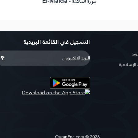
El-Maida
سورة المائدة -
التسجيل في القائمة البريدية
وية
لإسلامية
QuranEnc.com © 2026