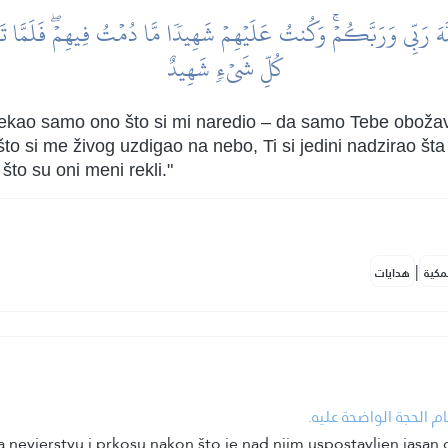
ٱللَّهَ رَبِّي وَرَبَّكُمۡۚ وَكُنتُ عَلَيۡهِمۡ شَهِيدٗا مَّا دُمۡتُ فِيهِمۡۖ فَلَمَّا 
كُلِّ شَيۡءٖ شَهِيدٌ
kao samo ono što si mi naredio – da samo Tebe obožava
 si me živog uzdigao na nebo, Ti si jedini nadzirao šta r
što su oni meni rekli."
|
مكية
هدايات
م الحجة الواضحة عليه.
na nevjerstvu i prkosu nakon što je nad njim uspostavljen jasan 