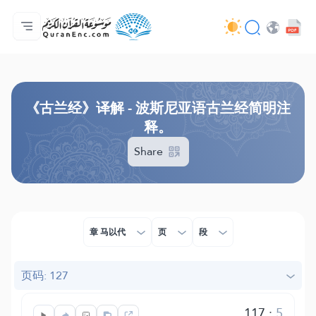
主页
译解目录
Audio
开发者服务 - API
关于此项目
联系我们
语言
Browse Old Version
《古兰经》译解 - 波斯尼亚语古兰经简明注
释。
Share
章 马以代
页
段
页码: 127
117
:
5