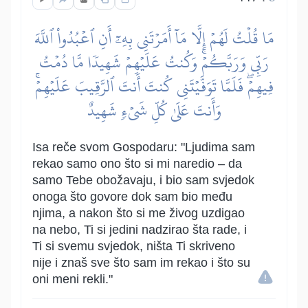
مَا قُلۡتُ لَهُمۡ إِلَّا مَآ أَمَرۡتَنِي بِهِۦٓ أَنِ ٱعۡبُدُواْ ٱللَّهَ
رَبِّي وَرَبَّكُمۡۚ وَكُنتُ عَلَيۡهِمۡ شَهِيدٗا مَّا دُمۡتُ
فِيهِمۡۖ فَلَمَّا تَوَفَّيۡتَنِي كُنتَ أَنتَ ٱلرَّقِيبَ عَلَيۡهِمۡۚ
وَأَنتَ عَلَىٰ كُلِّ شَيۡءٖ شَهِيدٌ
Isa reče svom Gospodaru: "Ljudima sam
rekao samo ono što si mi naredio – da
samo Tebe obožavaju, i bio sam svjedok
onoga što govore dok sam bio među
njima, a nakon što si me živog uzdigao
na nebo, Ti si jedini nadzirao šta rade, i
Ti si svemu svjedok, ništa Ti skriveno
nije i znaš sve što sam im rekao i što su
oni meni rekli."