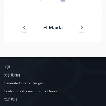
El-Maida
主页
关于此项目
Generate Quranic Designs
Continuous streaming of the Quran
联系我们