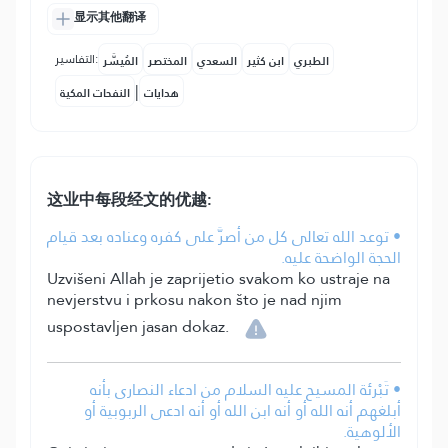
显示其他翻译
التفاسير:
الطبري
ابن كثير
السعدي
المختصر
المُيسَّر
|
هدايات
النفحات المكية
这业中每段经文的优越:
• توعد الله تعالى كل من أصرَّ على كفره وعناده بعد قيام
الحجة الواضحة عليه.
Uzvišeni Allah je zaprijetio svakom ko ustraje na
nevjerstvu i prkosu nakon što je nad njim
uspostavljen jasan dokaz.
• تَبْرئة المسيح عليه السلام من ادعاء النصارى بأنه
أبلغهم أنه الله أو أنه ابن الله أو أنه ادعى الربوبية أو
الألوهية.