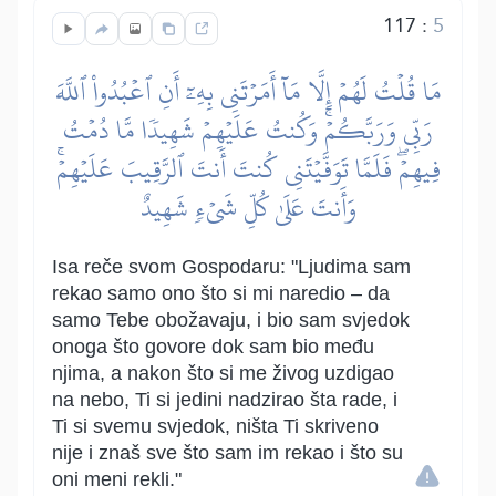
117
:
5
مَا قُلۡتُ لَهُمۡ إِلَّا مَآ أَمَرۡتَنِي بِهِۦٓ أَنِ ٱعۡبُدُواْ ٱللَّهَ
رَبِّي وَرَبَّكُمۡۚ وَكُنتُ عَلَيۡهِمۡ شَهِيدٗا مَّا دُمۡتُ
فِيهِمۡۖ فَلَمَّا تَوَفَّيۡتَنِي كُنتَ أَنتَ ٱلرَّقِيبَ عَلَيۡهِمۡۚ
وَأَنتَ عَلَىٰ كُلِّ شَيۡءٖ شَهِيدٌ
Isa reče svom Gospodaru: "Ljudima sam
rekao samo ono što si mi naredio – da
samo Tebe obožavaju, i bio sam svjedok
onoga što govore dok sam bio među
njima, a nakon što si me živog uzdigao
na nebo, Ti si jedini nadzirao šta rade, i
Ti si svemu svjedok, ništa Ti skriveno
nije i znaš sve što sam im rekao i što su
oni meni rekli."