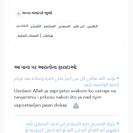
અન્ય ભાષાંતરો જુઓ
التفاسير:
الطبري
ابن كثير
السعدي
المختصر
المُيسَّر
|
هدايات
النفحات المكية
આ પાના પર આયતોના ફાયદાઓ:
• توعد الله تعالى كل من أصرَّ على كفره وعناده بعد قيام
الحجة الواضحة عليه.
Uzvišeni Allah je zaprijetio svakom ko ustraje na
nevjerstvu i prkosu nakon što je nad njim
uspostavljen jasan dokaz.
• تَبْرئة المسيح عليه السلام من ادعاء النصارى بأنه
أبلغهم أنه الله أو أنه ابن الله أو أنه ادعى الربوبية أو