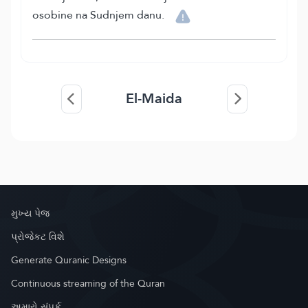
osobine na Sudnjem danu.
El-Maida
મુખ્ય પેજ
પ્રોજેકટ વિશે
Generate Quranic Designs
Continuous streaming of the Quran
અમારો સંપર્ક