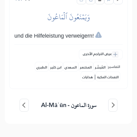
وَيَمۡنَعُونَ ٱلۡمَاعُونَ
und die Hilfeleistung verweigern!
عرض التراجم الأخرى
التفاسير:
المُيسَّر
المختصر
السعدي
ابن كثير
الطبري
|
النفحات المكية
هدايات
Al-Māʿūn
سورة الماعون -