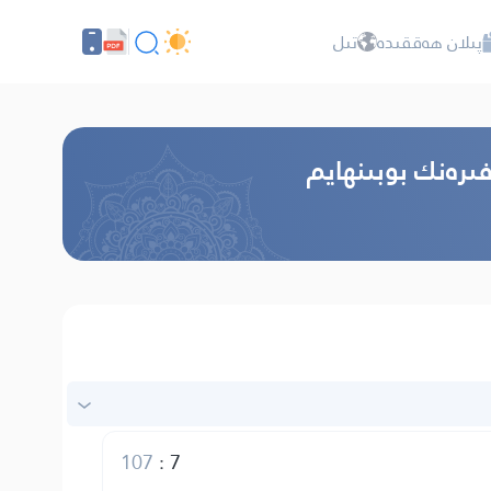
پىلان ھەققىدە
تىل
ىرەنك بوبىنھايم
107
:
7