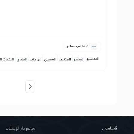
باشقا تەرجىمىلەر
التفاسير:
المُيسَّر
المختصر
السعدي
ابن كثير
الطبري
النفحات ال
ئاساسى
موقع دار الإسلام