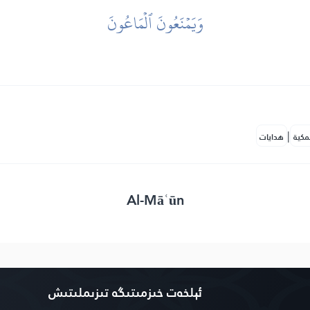
وَيَمۡنَعُونَ ٱلۡمَاعُونَ
|
مكية
هدايات
Al-Māʿūn
ئېلخەت خىزمىتىگە تىزىملىتىش