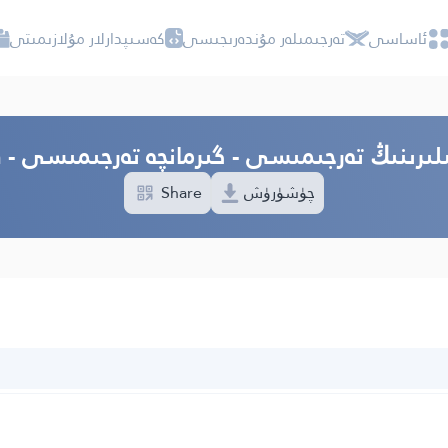
ئاساسى
تەرجىمىلەر مۇندەرىجىسى
كەسىپدارلار مۇلازىمىتى
ىلىرىنىڭ تەرجىمىسى - گىرمانچە تەرجىمىسى - ف
چۈشۈرۈش
Share