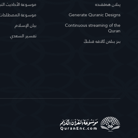
پىلان ھەققىدە
موسوعة الأحاديث النب
Generate Quranic Designs
موسوعة المصطلحات ا
Continuous streaming of the
بيان الإسلام
Quran
تفسير السعدي
بىز بىلەن ئالاقە قىلىڭ