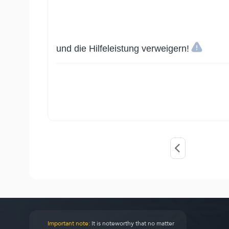
und die Hilfeleistung verweigern!
Important note:
It is noteworthy that no matter