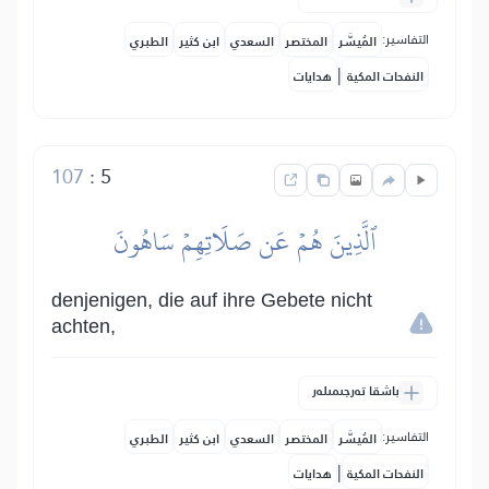
التفاسير:
المُيسَّر
المختصر
السعدي
ابن كثير
الطبري
|
النفحات المكية
هدايات
107
:
5
ٱلَّذِينَ هُمۡ عَن صَلَاتِهِمۡ سَاهُونَ
denjenigen, die auf ihre Gebete nicht
achten,
باشقا تەرجىمىلەر
التفاسير:
المُيسَّر
المختصر
السعدي
ابن كثير
الطبري
|
النفحات المكية
هدايات