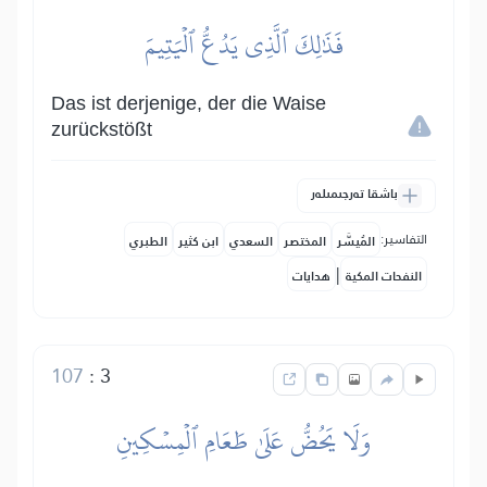
فَذَٰلِكَ ٱلَّذِي يَدُعُّ ٱلۡيَتِيمَ
Das ist derjenige, der die Waise
zurückstößt
باشقا تەرجىمىلەر
التفاسير:
المُيسَّر
المختصر
السعدي
ابن كثير
الطبري
|
النفحات المكية
هدايات
107
:
3
وَلَا يَحُضُّ عَلَىٰ طَعَامِ ٱلۡمِسۡكِينِ