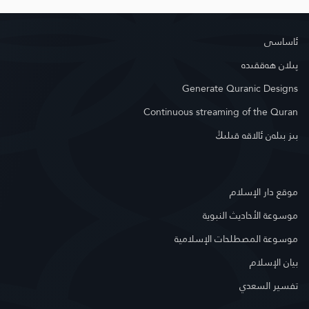
ئاساسى
پىلان ھەققىدە
Generate Quranic Designs
Continuous streaming of the Quran
بىز بىلەن ئالاقە قىلىڭ
موقع دار الإسلام
موسوعة الأحاديث النبوية
موسوعة المصطلحات الإسلامية
بيان الإسلام
تفسير السعدي