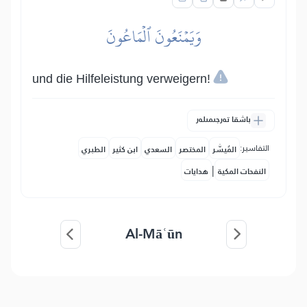
وَيَمۡنَعُونَ ٱلۡمَاعُونَ
und die Hilfeleistung verweigern!
باشقا تەرجىمىلەر
التفاسير:
المُيسَّر
المختصر
السعدي
ابن كثير
الطبري
|
النفحات المكية
هدايات
Al-Māʿūn