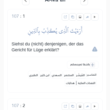
107
:
1
أَرَءَيۡتَ ٱلَّذِي يُكَذِّبُ بِٱلدِّينِ
Siehst du (nicht) denjenigen, der das
Gericht für Lüge erklärt?
باشقا تەرجىمىلەر
التفاسير:
المُيسَّر
المختصر
السعدي
ابن كثير
الطبري
|
النفحات المكية
هدايات
107
:
2