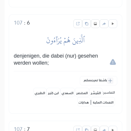
107
:
6
ٱلَّذِينَ هُمۡ يُرَآءُونَ
denjenigen, die dabei (nur) gesehen
werden wollen;
باشقا تەرجىمىلەر
التفاسير:
المُيسَّر
المختصر
السعدي
ابن كثير
الطبري
|
النفحات المكية
هدايات
107
:
7