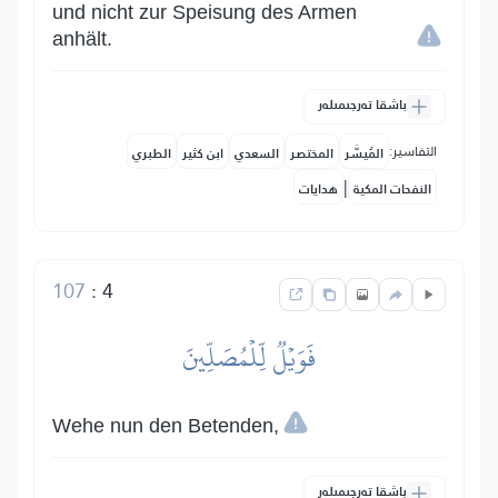
und nicht zur Speisung des Armen
anhält.
باشقا تەرجىمىلەر
التفاسير:
المُيسَّر
المختصر
السعدي
ابن كثير
الطبري
|
النفحات المكية
هدايات
107
:
4
فَوَيۡلٞ لِّلۡمُصَلِّينَ
Wehe nun den Betenden,
باشقا تەرجىمىلەر