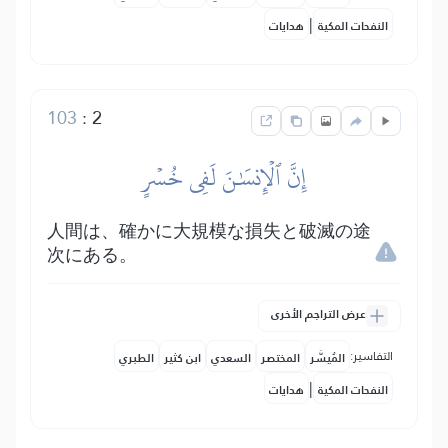
|
النفحات المكية
هدايات
103
:
2
إِنَّ ٱلۡإِنسَٰنَ لَفِي خُسۡرٍ
人間は、確かに大規模な損失と破滅の途
次にある。
عرض التراجم الأخرى
التفاسير:
المُيسَّر
المختصر
السعدي
ابن كثير
الطبري
|
النفحات المكية
هدايات