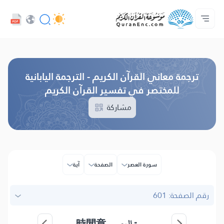
اللغة
الرئيسية
الصوتيات
تواصل معنا
حول المشروع
فهرس التراجم
خدمات المطورين - API
تصفح النسخة القديمة
ترجمة معاني القرآن الكريم - الترجمة اليابانية
للمختصر في تفسير القرآن الكريم
مشاركة
سورة العصر
الصفحة
آية
رقم الصفحة: 601
時間章