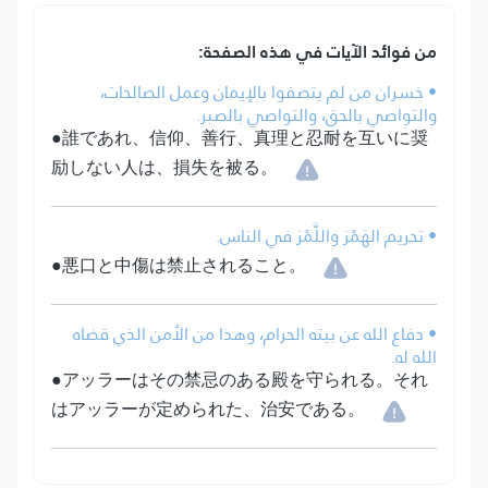
من فوائد الآيات في هذه الصفحة:
• خسران من لم يتصفوا بالإيمان وعمل الصالحات،
والتواصي بالحق، والتواصي بالصبر.
●誰であれ、信仰、善行、真理と忍耐を互いに奨
励しない人は、損失を被る。
• تحريم الهَمْز واللَّمْز في الناس.
●悪口と中傷は禁止されること。
• دفاع الله عن بيته الحرام، وهذا من الأمن الذي قضاه
الله له.
●アッラーはその禁忌のある殿を守られる。それ
はアッラーが定められた、治安である。