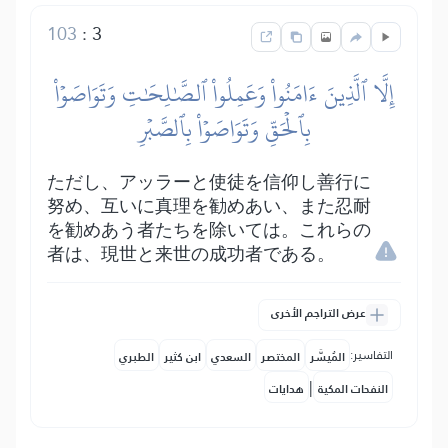
103
:
3
إِلَّا ٱلَّذِينَ ءَامَنُواْ وَعَمِلُواْ ٱلصَّٰلِحَٰتِ وَتَوَاصَوۡاْ
بِٱلۡحَقِّ وَتَوَاصَوۡاْ بِٱلصَّبۡرِ
ただし、アッラーと使徒を信仰し善行に
努め、互いに真理を勧めあい、また忍耐
を勧めあう者たちを除いては。これらの
者は、現世と来世の成功者である。
عرض التراجم الأخرى
التفاسير:
المُيسَّر
المختصر
السعدي
ابن كثير
الطبري
|
النفحات المكية
هدايات