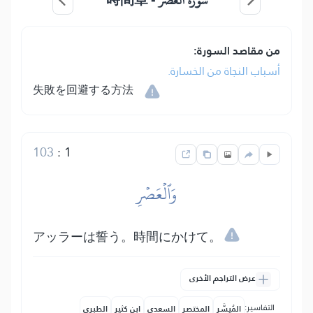
سورة العصر -
من مقاصد السورة:
أسباب النجاة من الخسارة.
失敗を回避する方法
103
:
1
وَٱلۡعَصۡرِ
アッラーは誓う。時間にかけて。
عرض التراجم الأخرى
التفاسير:
المُيسَّر
المختصر
السعدي
ابن كثير
الطبري