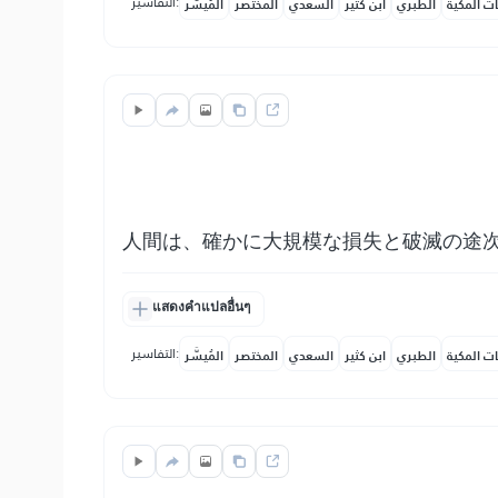
التفاسير:
ات المكية
الطبري
ابن كثير
السعدي
المختصر
المُيسَّر
人間は、確かに大規模な損失と破滅の途
แสดงคำแปลอื่นๆ
التفاسير:
ات المكية
الطبري
ابن كثير
السعدي
المختصر
المُيسَّر