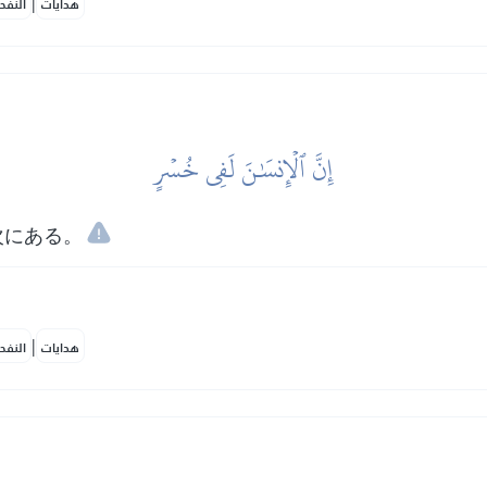
|
هدايات
النفح
إِنَّ ٱلۡإِنسَٰنَ لَفِي خُسۡرٍ
次にある。
|
هدايات
النفح