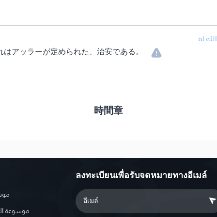
• ه له
れはアッラーが定められた、治安である。
時間章
ลงทะเบียนเพื่อรับจดหมายทางอีเมล์
موسو
موسوعة ال