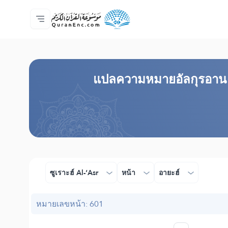
หน้าหลัก
สารบัญ​คำแปล
Audio
บริการสำหรับนักพัฒนา - API
เกี่ยวกับโครงการ
ติดต่อเรา
ภาษา
Browse Old Version
แปล​ความหมาย​อัลกุรอาน​ 
ซูเราะฮ์ Al-‘Asr
หน้า
อายะฮ์
หมายเลขหน้า: 601