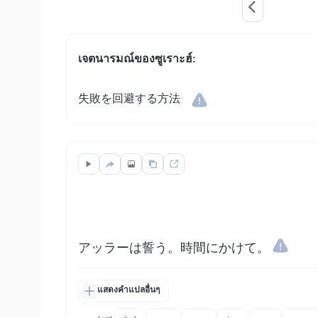
เจตนารมณ์ของซูเราะฮ์:
失敗を回避する方法
アッラーは誓う。時間にかけて。
แสดงคำแปลอื่นๆ