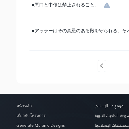
●悪口と中傷は禁止されること。
●アッラーはその禁忌のある殿を守られる。そ
หน้าหลัก
موقع دار الإسلام
เกี่ยวกับโครงการ
عة الأحاديث النبوية
Generate Quranic Designs
مصطلحات الإسلامية