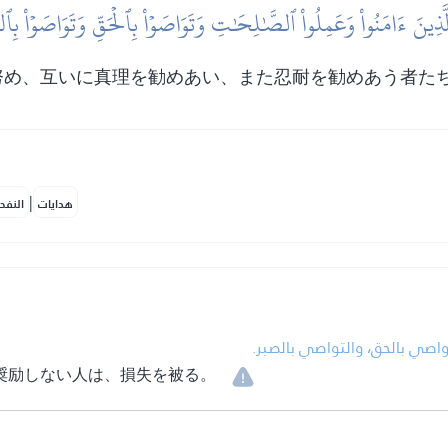
لَّذِينَ ءَامَنُواْ وَعَمِلُواْ ٱلصَّٰلِحَٰتِ وَتَوَاصَوۡاْ بِٱلۡحَقِّ وَتَوَاصَوۡاْ بِٱل
努め、互いに真理を勧めあい、また忍耐を勧めあう者た
|
هدايات
النفح
• اصي بالحق، والتواصي بالصبر
奨励しない人は、損失を被る。