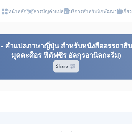
หน้าหลัก
สารบัญ​คำแปล
บริการสำหรับนักพัฒนา
เกี่
- คำแปลภาษาญี่ปุ่น สำหรับหนังสืออรรถาธิบ
มุคตะศ็อร ฟีตัฟซีร อัลกุรอานิลกะรีม)
Share