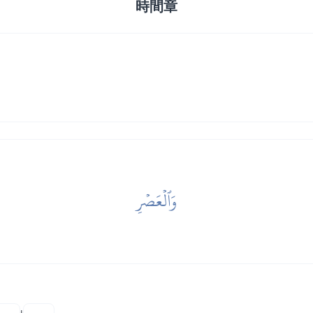
時間章
وَٱلۡعَصۡرِ