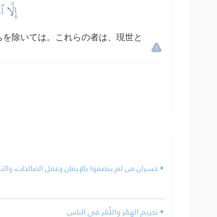
إِلَّا ٱ
ちを除いては。これらの者は、現世と
خسران من لم يتصفوا بالإيمان وعمل الصالحات، والتو.
• تحريم الهَمْز واللَّمْز في الناس.