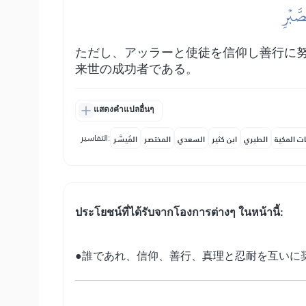
صَّبۡرِ
ただし、アッラーと使徒を信仰し善行に
来世の成功者である。
แสดงคำแปลอื่นๆ
التفاسير:
ات المكية
الطبري
ابن كثير
السعدي
المختصر
المُيسَّر
ประโยชน์​ที่​ได้รับ​จากโองการต่างๆ ในหน้านี้:
●誰であれ、信仰、善行、真理と忍耐を互いに