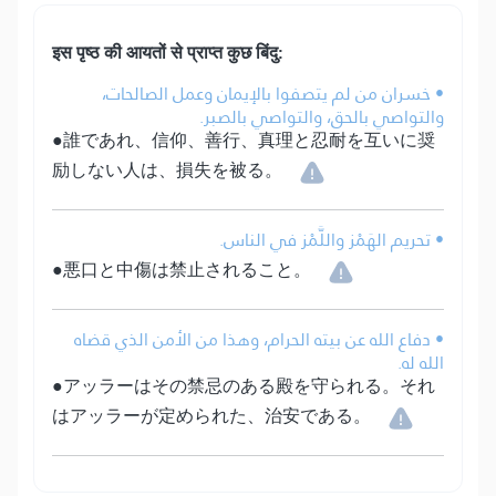
इस पृष्ठ की आयतों से प्राप्त कुछ बिंदु:
• خسران من لم يتصفوا بالإيمان وعمل الصالحات،
والتواصي بالحق، والتواصي بالصبر.
●誰であれ、信仰、善行、真理と忍耐を互いに奨
励しない人は、損失を被る。
• تحريم الهَمْز واللَّمْز في الناس.
●悪口と中傷は禁止されること。
• دفاع الله عن بيته الحرام، وهذا من الأمن الذي قضاه
الله له.
●アッラーはその禁忌のある殿を守られる。それ
はアッラーが定められた、治安である。