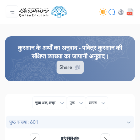
मुख्य
अनुवादों की सूची
Audio
अपडेट करने वालों की सेवाएँ - API
परियोजना के बारे में
हमसे सम्पर्क करें
भाषा
Browse Old Version
क़ुरआन के अर्थों का अनुवाद - पवित्र क़ुरआन की
संक्षिप्त व्याख्या का जापानी अनुवाद।
Share
सूरह अल्-अ़स्र
पृष्ठ
आयत
पृष्ठ संख्या: 601
時間章