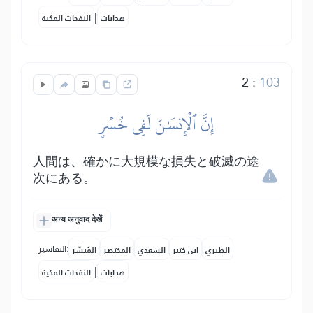
|
هدايات
النفحات المكية
2
:
103
إِنَّ ٱلۡإِنسَٰنَ لَفِي خُسۡرٍ
人間は、確かに大規模な損失と破滅の途
次にある。
अन्य अनुवाद देखें
التفاسير:
الطبري
ابن كثير
السعدي
المختصر
المُيسَّر
|
هدايات
النفحات المكية