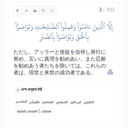
3
:
103
إِلَّا ٱلَّذِينَ ءَامَنُواْ وَعَمِلُواْ ٱلصَّٰلِحَٰتِ وَتَوَاصَوۡاْ
بِٱلۡحَقِّ وَتَوَاصَوۡاْ بِٱلصَّبۡرِ
ただし、アッラーと使徒を信仰し善行に
努め、互いに真理を勧めあい、また忍耐
を勧めあう者たちを除いては。これらの
者は、現世と来世の成功者である。
अन्य अनुवाद देखें
التفاسير:
الطبري
ابن كثير
السعدي
المختصر
المُيسَّر
|
هدايات
النفحات المكية