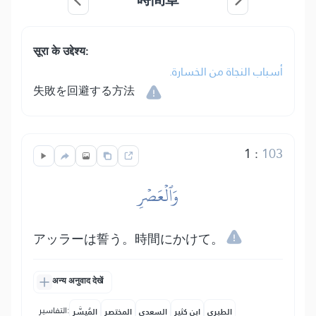
सूरा के उद्देश्य:
أسباب النجاة من الخسارة.
失敗を回避する方法
1
:
103
وَٱلۡعَصۡرِ
アッラーは誓う。時間にかけて。
अन्य अनुवाद देखें
التفاسير:
الطبري
ابن كثير
السعدي
المختصر
المُيسَّر