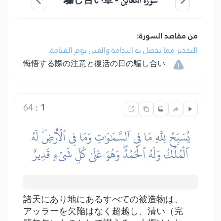
سورة التغابن -
من مقاصد السورة:
التحذير مما تحصل به الندامة والغبن يوم القيامة.
悔悟する際の注意と復活の日の騙し合い
64
:
1
يُسَبِّحُ لِلَّهِ مَا فِي ٱلسَّمَٰوَٰتِ وَمَا فِي ٱلۡأَرۡضِۖ لَهُ
ٱلۡمُلۡكُ وَلَهُ ٱلۡحَمۡدُۖ وَهُوَ عَلَىٰ كُلِّ شَيۡءٖ قَدِيرٌ
諸天にあり地にあるすべての被造物は、
アッラーを欠陥はなく超越し、清い（完