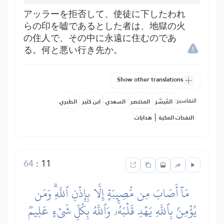
アッラーを拒否して、使徒に下したわれ
らの印を嘘であるとした者は、地獄の火
の住人で、その中に永遠に住むのであ
る。何と悪い行き先か。
Show other translations
التفاسير:
المُيسَّر
المختصر
السعدي
ابن كثير
الطبري
|
النفحات المكية
هدايات
64
:
11
مَآ أَصَابَ مِن مُّصِيبَةٍ إِلَّا بِإِذۡنِ ٱللَّهِۗ وَمَن
يُؤۡمِنۢ بِٱللَّهِ يَهۡدِ قَلۡبَهُۥۚ وَٱللَّهُ بِكُلِّ شَيۡءٍ عَلِيمٞ