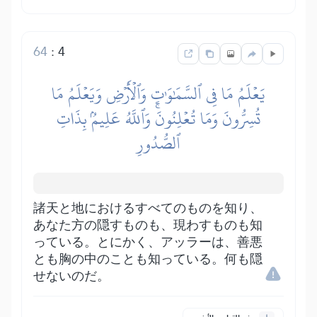
64
:
4
يَعۡلَمُ مَا فِي ٱلسَّمَٰوَٰتِ وَٱلۡأَرۡضِ وَيَعۡلَمُ مَا
تُسِرُّونَ وَمَا تُعۡلِنُونَۚ وَٱللَّهُ عَلِيمُۢ بِذَاتِ
ٱلصُّدُورِ
諸天と地におけるすべてのものを知り、
あなた方の隠すものも、現わすものも知
っている。とにかく、アッラーは、善悪
とも胸の中のことも知っている。何も隠
せないのだ。