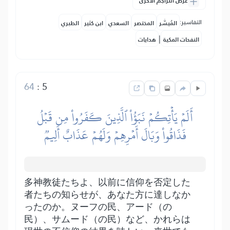
عرض التراجم الأخرى
التفاسير:
المُيسَّر
المختصر
السعدي
ابن كثير
الطبري
|
النفحات المكية
هدايات
64
:
5
أَلَمۡ يَأۡتِكُمۡ نَبَؤُاْ ٱلَّذِينَ كَفَرُواْ مِن قَبۡلُ
فَذَاقُواْ وَبَالَ أَمۡرِهِمۡ وَلَهُمۡ عَذَابٌ أَلِيمٞ
多神教徒たちよ、以前に信仰を否定した
者たちの知らせが、あなた方に達しなか
ったのか。ヌーフの民、アード（の
民）、サムード（の民）など、かれらは