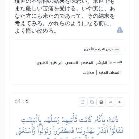
現世の不信仰の結果を味わい、来世でも
また厳しい苦痛を受ける。いや実に、あ
なた方にも来たのであって、その結末を
考えてみろ。かれらのようになる前に、
よく悔い改めろ。
عرض التراجم الأخرى
التفاسير:
المُيسَّر
المختصر
السعدي
ابن كثير
الطبري
|
النفحات المكية
هدايات
64
:
6
ذَٰلِكَ بِأَنَّهُۥ كَانَت تَّأۡتِيهِمۡ رُسُلُهُم بِٱلۡبَيِّنَٰتِ
فَقَالُوٓاْ أَبَشَرٞ يَهۡدُونَنَا فَكَفَرُواْ وَتَوَلَّواْۖ وَّٱسۡتَغۡنَى