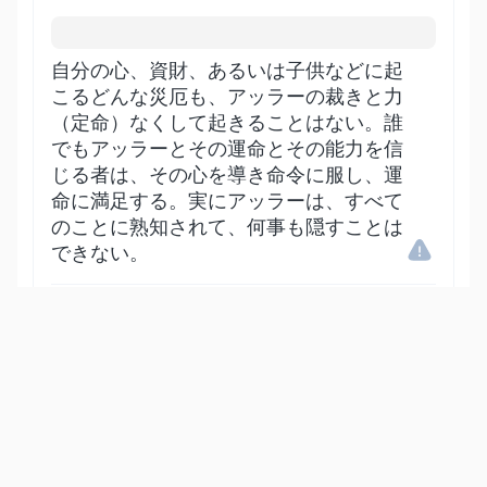
自分の心、資財、あるいは子供などに起
こるどんな災厄も、アッラーの裁きと力
（定命）なくして起きることはない。誰
でもアッラーとその運命とその能力を信
じる者は、その心を導き命令に服し、運
命に満足する。実にアッラーは、すべて
のことに熟知されて、何事も隠すことは
できない。
Show other translations
التفاسير:
المُيسَّر
المختصر
السعدي
ابن كثير
الطبري
|
النفحات المكية
هدايات