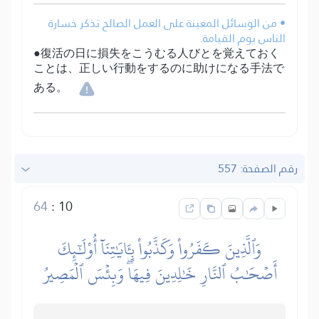
• من الوسائل المعينة على العمل الصالح تذكر خسارة
الناس يوم القيامة.
●復活の日に損失をこうむる人びとを覚えておく
ことは、正しい行動をするのに助けになる手法で
ある。
رقم الصفحة: 557
64
:
10
وَٱلَّذِينَ كَفَرُواْ وَكَذَّبُواْ بِـَٔايَٰتِنَآ أُوْلَٰٓئِكَ
أَصۡحَٰبُ ٱلنَّارِ خَٰلِدِينَ فِيهَاۖ وَبِئۡسَ ٱلۡمَصِيرُ