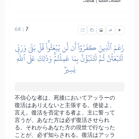
|
النفحات المكية
هدايات
64
:
7
زَعَمَ ٱلَّذِينَ كَفَرُوٓاْ أَن لَّن يُبۡعَثُواْۚ قُلۡ بَلَىٰ وَرَبِّي
لَتُبۡعَثُنَّ ثُمَّ لَتُنَبَّؤُنَّ بِمَا عَمِلۡتُمۡۚ وَذَٰلِكَ عَلَى ٱللَّهِ
يَسِيرٞ
不信心な者は、死後においてアッラーの
復活はありえないと主張する。使徒よ、
言え。復活を否定する者よ、主に誓って
言うが、あなた方は必ず復活させられ
る。それからあなた方の現世で行なった
ことが、必ず知らされる。復活はアッラ