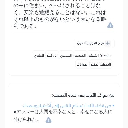
の中に住まい、外へ出されることはな
く、安楽も途絶えることはない。これは
それ以上のものがないという大いなる勝
利である。
عرض التراجم الأخرى
التفاسير:
المُيسَّر
المختصر
السعدي
ابن كثير
الطبري
|
النفحات المكية
هدايات
من فوائد الآيات في هذه الصفحة:
• من قضاء الله انقسام الناس إلى أشقياء وسعداء.
●アッラーは人間を不幸な人と、幸せになる人に
分けられた。