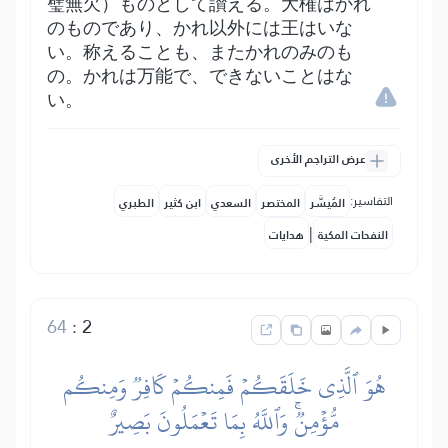
璧無欠）ものとして讃える。大権はかれ
のものであり、かれ以外には王はいな
い。称えることも、またかれのみのも
の。かれは万能で、できないことはな
い。
عرض التراجم الأخرى
التفاسير:
المُيسَّر
المختصر
السعدي
ابن كثير
الطبري
|
النفحات المكية
هدايات
64
:
2
هُوَ ٱلَّذِي خَلَقَكُمۡ فَمِنكُمۡ كَافِرٞ وَمِنكُم
مُّؤۡمِنٞۚ وَٱللَّهُ بِمَا تَعۡمَلُونَ بَصِيرٌ