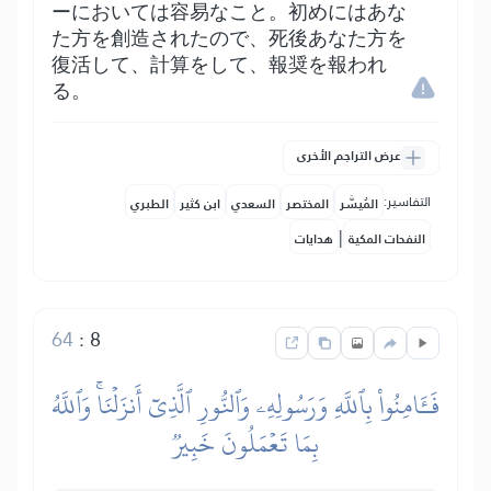
ーにおいては容易なこと。初めにはあな
た方を創造されたので、死後あなた方を
復活して、計算をして、報奨を報われ
る。
عرض التراجم الأخرى
التفاسير:
المُيسَّر
المختصر
السعدي
ابن كثير
الطبري
|
النفحات المكية
هدايات
64
:
8
فَـَٔامِنُواْ بِٱللَّهِ وَرَسُولِهِۦ وَٱلنُّورِ ٱلَّذِيٓ أَنزَلۡنَاۚ وَٱللَّهُ
بِمَا تَعۡمَلُونَ خَبِيرٞ