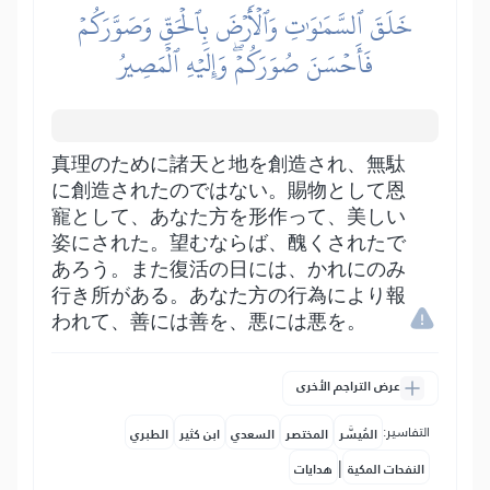
خَلَقَ ٱلسَّمَٰوَٰتِ وَٱلۡأَرۡضَ بِٱلۡحَقِّ وَصَوَّرَكُمۡ
فَأَحۡسَنَ صُوَرَكُمۡۖ وَإِلَيۡهِ ٱلۡمَصِيرُ
真理のために諸天と地を創造され、無駄
に創造されたのではない。賜物として恩
寵として、あなた方を形作って、美しい
姿にされた。望むならば、醜くされたで
あろう。また復活の日には、かれにのみ
行き所がある。あなた方の行為により報
われて、善には善を、悪には悪を。
عرض التراجم الأخرى
التفاسير:
المُيسَّر
المختصر
السعدي
ابن كثير
الطبري
|
النفحات المكية
هدايات