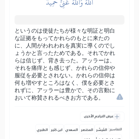
ٱللَّهُۚ وَٱللَّهُ غَنِيٌّ حَمِيدٞ
というのは使徒たちが様々な明証と明白
な証拠をもってかれらのもとに来たの
に、人間がわれわれを真実に導くのでし
ょうかと言ったためである。それでかれ
らは信じず、背き去った。アッラーは、
それを痛痒とも感じず、かれらの信仰や
服従を必要とされない。かれらの信仰は
何も増やすところはなく、僕を必要とさ
れずに、アッラーは豊かで、その言動に
おいて称賛されるべきお方である。
عرض التراجم الأخرى
التفاسير:
المُيسَّر
المختصر
السعدي
ابن كثير
الطبري