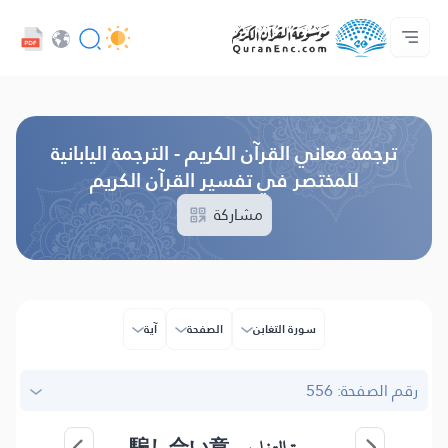
اللغة
الرئيسية
الصوتيات
تواصل معنا
حول المشروع
فهرس التراجم
خدمات المطورين - API
تصفح النسخة القديمة
ترجمة معاني القرآن الكريم - الترجمة اليابانية
للمختصر في تفسير القرآن الكريم
مشاركة
سورة التغابن
الصفحة
آية
رقم الصفحة: 556
騙し合い章