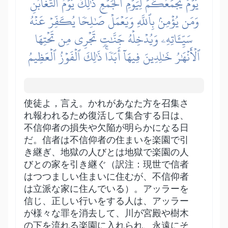
يَوۡمَ يَجۡمَعُكُمۡ لِيَوۡمِ ٱلۡجَمۡعِۖ ذَٰلِكَ يَوۡمُ ٱلتَّغَابُنِۗ
وَمَن يُؤۡمِنۢ بِٱللَّهِ وَيَعۡمَلۡ صَٰلِحٗا يُكَفِّرۡ عَنۡهُ
سَيِّـَٔاتِهِۦ وَيُدۡخِلۡهُ جَنَّٰتٖ تَجۡرِي مِن تَحۡتِهَا
ٱلۡأَنۡهَٰرُ خَٰلِدِينَ فِيهَآ أَبَدٗاۚ ذَٰلِكَ ٱلۡفَوۡزُ ٱلۡعَظِيمُ
使徒よ，言え。かれがあなた方を召集さ
れ報われるため復活して集合する日は、
不信仰者の損失や欠陥が明らかになる日
だ。信者は不信仰者の住まいを楽園で引
き継ぎ、地獄の人びとは地獄で楽園の人
びとの家を引き継ぐ（訳注：現世で信者
はつつましい住まいに住むが、不信仰者
は立派な家に住んでいる）。アッラーを
信じ、正しい行いをする人は、アッラー
が様々な罪を消去して、川が宮殿や樹木
の下を流れる楽園に入れられ、永遠にそ