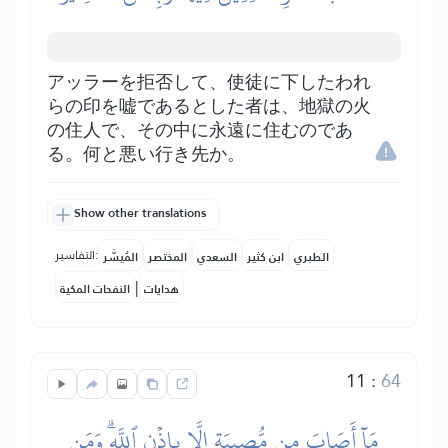
アッラーを拒否して、使徒に下したわれ
らの印を嘘であるとした者は、地獄の火
の住人で、その中に永遠に住むのであ
る。何と悪い行き先か。
Show other translations
التفاسير:
الطبري
ابن كثير
السعدي
المختصر
المُيسَّر
|
هدايات
النفحات المكية
11
:
64
مَآ أَصَابَ مِن مُّصِيبَةٍ إِلَّا بِإِذۡنِ ٱللَّهِۗ وَمَن