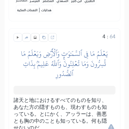
التفاسير:
الطبري
ابن كثير
السعدي
المختصر
المُيسَّر
|
هدايات
النفحات المكية
4
:
64
يَعۡلَمُ مَا فِي ٱلسَّمَٰوَٰتِ وَٱلۡأَرۡضِ وَيَعۡلَمُ مَا
تُسِرُّونَ وَمَا تُعۡلِنُونَۚ وَٱللَّهُ عَلِيمُۢ بِذَاتِ
ٱلصُّدُورِ
諸天と地におけるすべてのものを知り、
あなた方の隠すものも、現わすものも知
っている。とにかく、アッラーは、善悪
とも胸の中のことも知っている。何も隠
せないのだ。