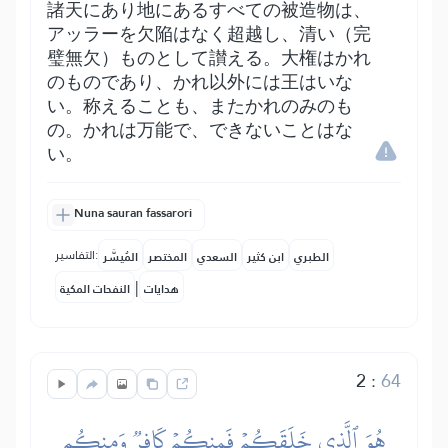
諸天にあり地にあるすべての被造物は、
アッラーを欠陥はなく超越し、清い（完
璧無欠）ものとして讃える。大権はかれ
のものであり、かれ以外には王はいな
い。称えることも、またかれのみのも
の。かれは万能で、できないことはな
い。
Nuna sauran fassarori
التفاسير:
الطبري
ابن كثير
السعدي
المختصر
المُيسَّر
|
هدايات
النفحات المكية
2
:
64
هُوَ ٱلَّذِي خَلَقَكُمۡ فَمِنكُمۡ كَافِرٞ وَمِنكُم