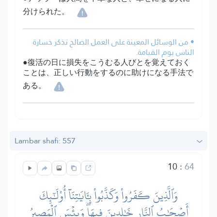
分けられた。
• من الوسائل المعينة على العمل الصالح تذكر خسارة
الناس يوم القيامة.
●復活の日に損失をこうむる人びとを覚えておく
ことは、正しい行動をするのに助けになる手法で
ある。
Lambar shafi: 557
10
:
64
وَٱلَّذِينَ كَفَرُواْ وَكَذَّبُواْ بِـَٔايَٰتِنَآ أُوْلَٰٓئِكَ
أَصۡحَٰبُ ٱلنَّارِ خَٰلِدِينَ فِيهَاۖ وَبِئۡسَ ٱلۡمَصِيرُ