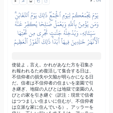
9
:
64
يَوۡمَ يَجۡمَعُكُمۡ لِيَوۡمِ ٱلۡجَمۡعِۖ ذَٰلِكَ يَوۡمُ ٱلتَّغَابُنِۗ
وَمَن يُؤۡمِنۢ بِٱللَّهِ وَيَعۡمَلۡ صَٰلِحٗا يُكَفِّرۡ عَنۡهُ
سَيِّـَٔاتِهِۦ وَيُدۡخِلۡهُ جَنَّٰتٖ تَجۡرِي مِن تَحۡتِهَا
ٱلۡأَنۡهَٰرُ خَٰلِدِينَ فِيهَآ أَبَدٗاۚ ذَٰلِكَ ٱلۡفَوۡزُ ٱلۡعَظِيمُ
使徒よ，言え。かれがあなた方を召集さ
れ報われるため復活して集合する日は、
不信仰者の損失や欠陥が明らかになる日
だ。信者は不信仰者の住まいを楽園で引
き継ぎ、地獄の人びとは地獄で楽園の人
びとの家を引き継ぐ（訳注：現世で信者
はつつましい住まいに住むが、不信仰者
は立派な家に住んでいる）。アッラーを