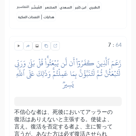
التفاسير:
الطبري
ابن كثير
السعدي
المختصر
المُيسَّر
|
هدايات
النفحات المكية
7
:
64
زَعَمَ ٱلَّذِينَ كَفَرُوٓاْ أَن لَّن يُبۡعَثُواْۚ قُلۡ بَلَىٰ وَرَبِّي
لَتُبۡعَثُنَّ ثُمَّ لَتُنَبَّؤُنَّ بِمَا عَمِلۡتُمۡۚ وَذَٰلِكَ عَلَى ٱللَّهِ
يَسِيرٞ
不信心な者は、死後においてアッラーの
復活はありえないと主張する。使徒よ、
言え。復活を否定する者よ、主に誓って
言うが、あなた方は必ず復活させられ