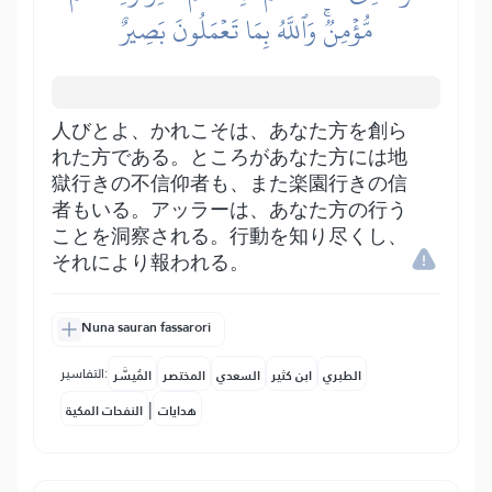
مُّؤۡمِنٞۚ وَٱللَّهُ بِمَا تَعۡمَلُونَ بَصِيرٌ
人びとよ、かれこそは、あなた方を創ら
れた方である。ところがあなた方には地
獄行きの不信仰者も、また楽園行きの信
者もいる。アッラーは、あなた方の行う
ことを洞察される。行動を知り尽くし、
それにより報われる。
Nuna sauran fassarori
التفاسير:
الطبري
ابن كثير
السعدي
المختصر
المُيسَّر
|
هدايات
النفحات المكية