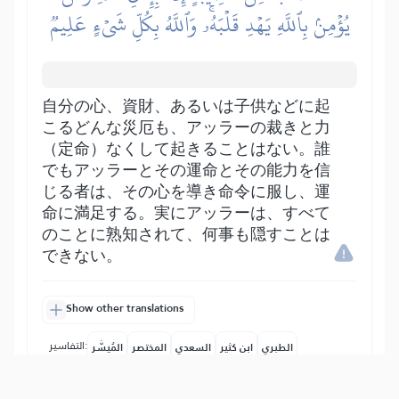
يُؤۡمِنۢ بِٱللَّهِ يَهۡدِ قَلۡبَهُۥۚ وَٱللَّهُ بِكُلِّ شَيۡءٍ عَلِيمٞ
自分の心、資財、あるいは子供などに起
こるどんな災厄も、アッラーの裁きと力
（定命）なくして起きることはない。誰
でもアッラーとその運命とその能力を信
じる者は、その心を導き命令に服し、運
命に満足する。実にアッラーは、すべて
のことに熟知されて、何事も隠すことは
できない。
Show other translations
التفاسير:
الطبري
ابن كثير
السعدي
المختصر
المُيسَّر
|
هدايات
النفحات المكية