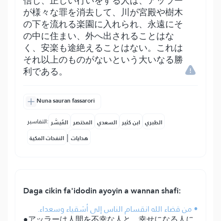
信じ、正しい行いをする人は、アッラー
が様々な罪を消去して、川が宮殿や樹木
の下を流れる楽園に入れられ、永遠にそ
の中に住まい、外へ出されることはな
く、安楽も途絶えることはない。これは
それ以上のものがないという大いなる勝
利である。
Nuna sauran fassarori
التفاسير:
الطبري
ابن كثير
السعدي
المختصر
المُيسَّر
|
هدايات
النفحات المكية
Daga cikin fa'idodin ayoyin a wannan shafi:
• من قضاء الله انقسام الناس إلى أشقياء وسعداء.
●アッラーは人間を不幸な人と、幸せになる人に