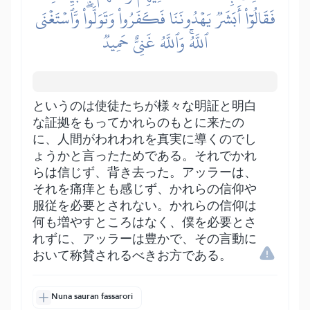
فَقَالُوٓاْ أَبَشَرٞ يَهۡدُونَنَا فَكَفَرُواْ وَتَوَلَّواْۖ وَّٱسۡتَغۡنَى
ٱللَّهُۚ وَٱللَّهُ غَنِيٌّ حَمِيدٞ
というのは使徒たちが様々な明証と明白
な証拠をもってかれらのもとに来たの
に、人間がわれわれを真実に導くのでし
ょうかと言ったためである。それでかれ
らは信じず、背き去った。アッラーは、
それを痛痒とも感じず、かれらの信仰や
服従を必要とされない。かれらの信仰は
何も増やすところはなく、僕を必要とさ
れずに、アッラーは豊かで、その言動に
おいて称賛されるべきお方である。
Nuna sauran fassarori