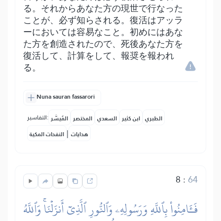
る。それからあなた方の現世で行なった
ことが、必ず知らされる。復活はアッラ
ーにおいては容易なこと。初めにはあな
た方を創造されたので、死後あなた方を
復活して、計算をして、報奨を報われ
る。
Nuna sauran fassarori
التفاسير:
الطبري
ابن كثير
السعدي
المختصر
المُيسَّر
|
هدايات
النفحات المكية
8
:
64
فَـَٔامِنُواْ بِٱللَّهِ وَرَسُولِهِۦ وَٱلنُّورِ ٱلَّذِيٓ أَنزَلۡنَاۚ وَٱللَّهُ