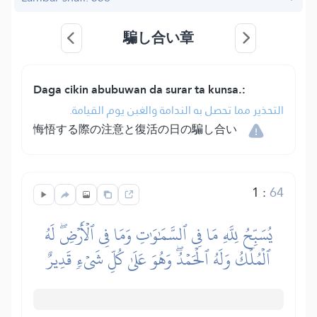
騙し合い章
Daga cikin abubuwan da surar ta kunsa.:
التحذير مما تحصل به الندامة والغبن يوم القيامة.
悔悟する際の注意と復活の日の騙し合い
1
:
64
يُسَبِّحُ لِلَّهِ مَا فِي ٱلسَّمَٰوَٰتِ وَمَا فِي ٱلۡأَرۡضِۖ لَهُ
ٱلۡمُلۡكُ وَلَهُ ٱلۡحَمۡدُۖ وَهُوَ عَلَىٰ كُلِّ شَيۡءٖ قَدِيرٌ