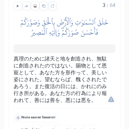
3
:
64
خَلَقَ ٱلسَّمَٰوَٰتِ وَٱلۡأَرۡضَ بِٱلۡحَقِّ وَصَوَّرَكُمۡ
فَأَحۡسَنَ صُوَرَكُمۡۖ وَإِلَيۡهِ ٱلۡمَصِيرُ
真理のために諸天と地を創造され、無駄
に創造されたのではない。賜物として恩
寵として、あなた方を形作って、美しい
姿にされた。望むならば、醜くされたで
あろう。また復活の日には、かれにのみ
行き所がある。あなた方の行為により報
われて、善には善を、悪には悪を。
Nuna sauran fassarori