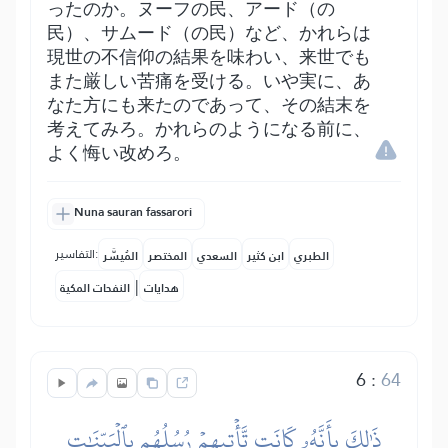
ったのか。ヌーフの民、アード（の
民）、サムード（の民）など、かれらは
現世の不信仰の結果を味わい、来世でも
また厳しい苦痛を受ける。いや実に、あ
なた方にも来たのであって、その結末を
考えてみろ。かれらのようになる前に、
よく悔い改めろ。
Nuna sauran fassarori
التفاسير:
الطبري
ابن كثير
السعدي
المختصر
المُيسَّر
|
هدايات
النفحات المكية
6
:
64
ذَٰلِكَ بِأَنَّهُۥ كَانَت تَّأۡتِيهِمۡ رُسُلُهُم بِٱلۡبَيِّنَٰتِ