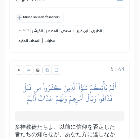
Nuna sauran fassarori
التفاسير:
الطبري
ابن كثير
السعدي
المختصر
المُيسَّر
|
هدايات
النفحات المكية
5
:
64
أَلَمۡ يَأۡتِكُمۡ نَبَؤُاْ ٱلَّذِينَ كَفَرُواْ مِن قَبۡلُ
فَذَاقُواْ وَبَالَ أَمۡرِهِمۡ وَلَهُمۡ عَذَابٌ أَلِيمٞ
多神教徒たちよ、以前に信仰を否定した
者たちの知らせが、あなた方に達しなか