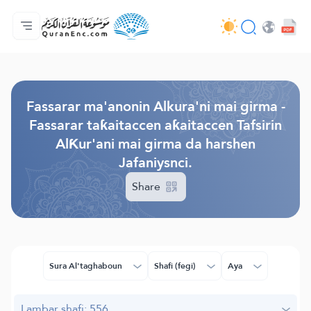
Gida
Jerin ginshikan taken fassarorin
Audio
Ayyukan masu bunkasawa - API
Dangane da wannan aikin
Ka tuntube mu
Harshe
Browse Old Version
Fassarar ma'anonin Alkura'ni mai girma -
Fassarar taƙaitaccen aƙaitaccen Tafsirin
AlƘur'ani mai girma da harshen
Jafaniysnci.
Share
Sura Al'taghaboun
Shafi (fegi)
Aya
Lambar shafi: 556