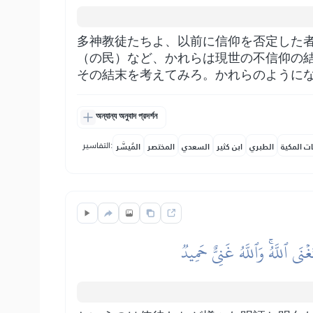
多神教徒たちよ、以前に信仰を否定した
（の民）など、かれらは現世の不信仰の
その結末を考えてみろ。かれらのように
অন্যান্য অনুবাদ প্রদর্শন
التفاسير:
ات المكية
الطبري
ابن كثير
السعدي
المختصر
المُيسَّر
ۡنَى ٱللَّهُۚ وَٱللَّهُ غَنِيٌّ حَمِيدٞ