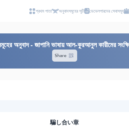
প্রথম পাতা
অনুবাদসমূহের সূচী
ডেভেলপারদের সেবাসমূহ
মূহের অনুবাদ - জাপানি ভাষায় আল-কুরআনুল কারীমের সংক্ষ
Share
騙し合い章