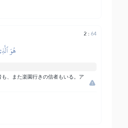
2
:
64
هُوَ ٱلَّذ
者も、また楽園行きの信者もいる。ア