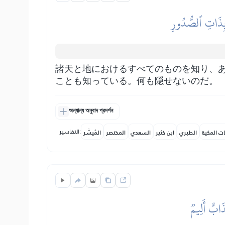
ۢ بِذَاتِ ٱلصُّدُورِ
諸天と地におけるすべてのものを知り、
ことも知っている。何も隠せないのだ。
অন্যান্য অনুবাদ প্রদর্শন
التفاسير:
ات المكية
الطبري
ابن كثير
السعدي
المختصر
المُيسَّر
ذَابٌ أَلِيمٞ