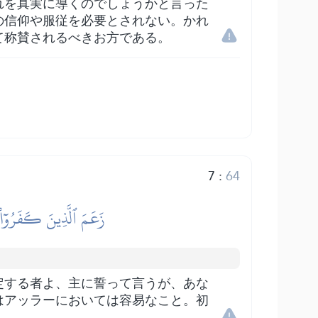
れを真実に導くのでしょうかと言った
の信仰や服従を必要とされない。かれ
て称賛されるべきお方である。
7
:
64
زَعَمَ ٱلَّذِينَ كَفَرُوٓاْ أَن
定する者よ、主に誓って言うが、あな
はアッラーにおいては容易なこと。初