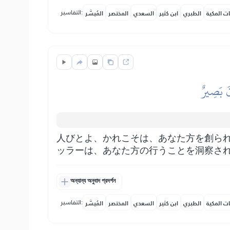
التفاسير:
ات المكية
الطبري
ابن كثير
السعدي
المختصر
المُيسَّر
َ بَصِيرٌ
人びとよ、かれこそは、あなた方を創ら
ッラーは、あなた方の行うことを洞察さ
অন্যান্য অনুবাদ প্রদর্শন
التفاسير:
ات المكية
الطبري
ابن كثير
السعدي
المختصر
المُيسَّر