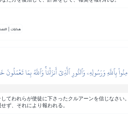
|
هدايات
النفح
امِنُواْ بِٱللَّهِ وَرَسُولِهِۦ وَٱلنُّورِ ٱلَّذِيٓ أَنزَلۡنَاۚ وَٱللَّهُ بِمَا تَعۡمَلُونَ خَب
そしてわれらが使徒に下さったクルアーンを信じなさい
隠せず、それにより報われる。