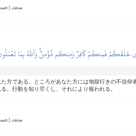
|
هدايات
النفح
ِي خَلَقَكُمۡ فَمِنكُمۡ كَافِرٞ وَمِنكُم مُّؤۡمِنٞۚ وَٱللَّهُ بِمَا تَعۡمَلُون
れた方である。ところがあなた方には地獄行きの不信仰
れる。行動を知り尽くし、それにより報われる。
|
هدايات
النفح