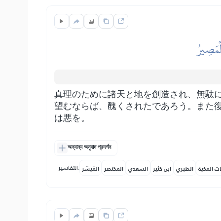
لۡمَصِيرُ
真理のために諸天と地を創造され、無駄
望むならば、醜くされたであろう。また
は悪を。
অন্যান্য অনুবাদ প্রদর্শন
التفاسير:
ات المكية
الطبري
ابن كثير
السعدي
المختصر
المُيسَّر