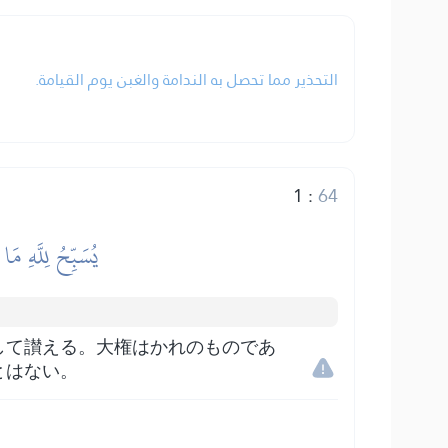
التحذير مما تحصل به الندامة والغبن يوم القيامة.
1
:
64
يُسَبِّحُ لِلَّهِ مَ
して讃える。大権はかれのものであ
とはない。