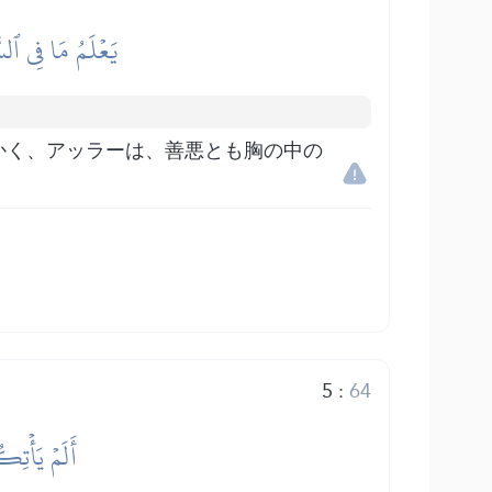
يَعۡلَمُ مَا فِي ٱلسّ
かく、アッラーは、善悪とも胸の中の
5
:
64
أَلَمۡ يَأۡتِك