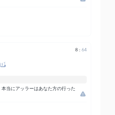
8
:
64
فَـَٔ
。本当にアッラーはあなた方の行った