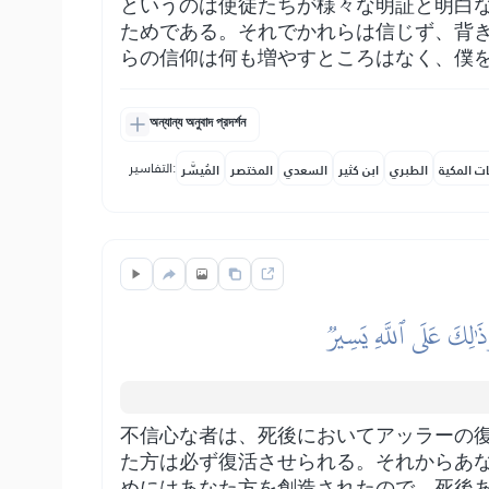
というのは使徒たちが様々な明証と明白
ためである。それでかれらは信じず、背
らの信仰は何も増やすところはなく、僕
অন্যান্য অনুবাদ প্রদর্শন
التفاسير:
ات المكية
الطبري
ابن كثير
السعدي
المختصر
المُيسَّر
َذَٰلِكَ عَلَى ٱللَّهِ يَسِيرٞ
不信心な者は、死後においてアッラーの
た方は必ず復活させられる。それからあ
めにはあなた方を創造されたので、死後