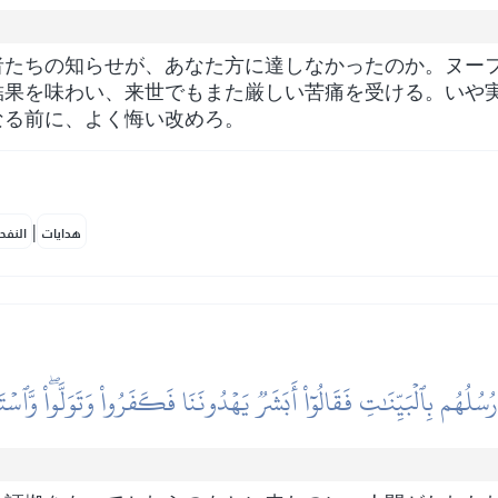
者たちの知らせが、あなた方に達しなかったのか。ヌー
結果を味わい、来世でもまた厳しい苦痛を受ける。いや
なる前に、よく悔い改めろ。
|
هدايات
النفح
ُسُلُهُم بِٱلۡبَيِّنَٰتِ فَقَالُوٓاْ أَبَشَرٞ يَهۡدُونَنَا فَكَفَرُواْ وَتَوَلَّواْۖ وَّٱسۡتَغ