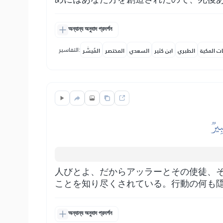
অন্যান্য অনুবাদ প্রদর্শন
التفاسير:
ات المكية
الطبري
ابن كثير
السعدي
المختصر
المُيسَّر
ِيرٞ
人びとよ、だからアッラーとその使徒、
ことを知り尽くされている。行動の何も
অন্যান্য অনুবাদ প্রদর্শন