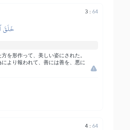
3
:
64
خَلَقَ ٱلس
た方を形作って、美しい姿にされた。
為により報われて、善には善を、悪に
4
:
64