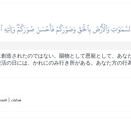
َّمَٰوَٰتِ وَٱلۡأَرۡضَ بِٱلۡحَقِّ وَصَوَّرَكُمۡ فَأَحۡسَنَ صُوَرَكُمۡۖ وَإِلَيۡهِ ٱ
に創造されたのではない。賜物として恩寵として、あな
復活の日には、かれにのみ行き所がある。あなた方の行
|
هدايات
النفح