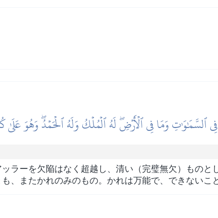
ا فِي ٱلسَّمَٰوَٰتِ وَمَا فِي ٱلۡأَرۡضِۖ لَهُ ٱلۡمُلۡكُ وَلَهُ ٱلۡحَمۡدُۖ وَهُوَ عَلَىٰ ك
アッラーを欠陥はなく超越し、清い（完璧無欠）ものと
とも、またかれのみのもの。かれは万能で、できないこ