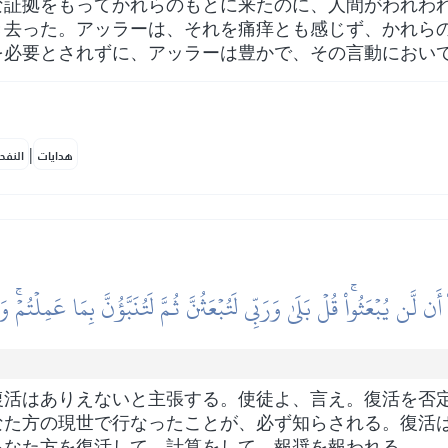
な証拠をもってかれらのもとに来たのに、人間がわれわ
き去った。アッラーは、それを痛痒とも感じず、かれら
を必要とされずに、アッラーは豊かで、その言動におい
|
هدايات
النفح
 لَّن يُبۡعَثُواْۚ قُلۡ بَلَىٰ وَرَبِّي لَتُبۡعَثُنَّ ثُمَّ لَتُنَبَّؤُنَّ بِمَا عَمِلۡتُمۡۚ و
復活はありえないと主張する。使徒よ、言え。復活を否
なた方の現世で行なったことが、必ず知らされる。復活
あなた方を復活して、計算をして、報奨を報われる。