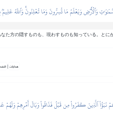
َمَٰوَٰتِ وَٱلۡأَرۡضِ وَيَعۡلَمُ مَا تُسِرُّونَ وَمَا تُعۡلِنُونَۚ وَٱللَّهُ عَلِيمُ
あなた方の隠すものも、現わすものも知っている。とに
|
هدايات
النفح
ُمۡ نَبَؤُاْ ٱلَّذِينَ كَفَرُواْ مِن قَبۡلُ فَذَاقُواْ وَبَالَ أَمۡرِهِمۡ وَلَهُمۡ عَ