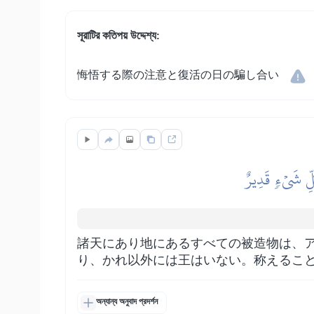
সূরাটির কতিপয় উদ্দেশ্য:
悔悟する際の注意と復活の日の騙し合い
ُلِّ شَيۡءٖ قَدِيرٌ
諸天にあり地にあるすべての被造物は、
り、かれ以外には王はいない。称えるこ
অন্যান্য অনুবাদ প্রদর্শন