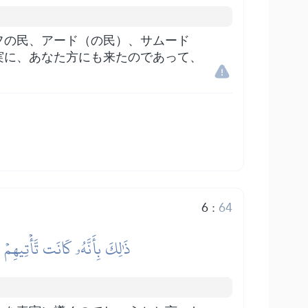
フの民、アード（の民）、サムード
実に、あなた方にも来たのであって、
6
:
64
ذَٰلِكَ بِأَنَّهُۥ كَانَت تَّأۡتِيهِمۡ ر