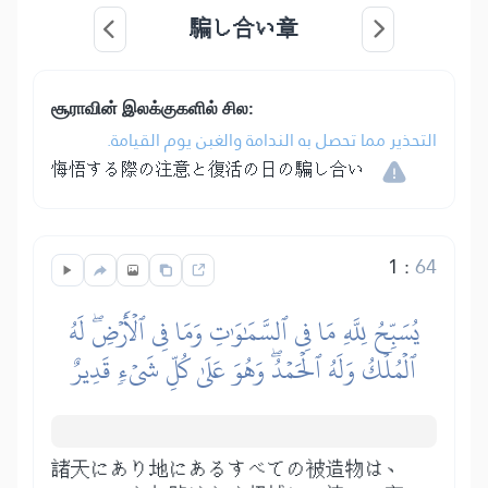
騙し合い章
சூராவின் இலக்குகளில் சில:
التحذير مما تحصل به الندامة والغبن يوم القيامة.
悔悟する際の注意と復活の日の騙し合い
1
:
64
يُسَبِّحُ لِلَّهِ مَا فِي ٱلسَّمَٰوَٰتِ وَمَا فِي ٱلۡأَرۡضِۖ لَهُ
ٱلۡمُلۡكُ وَلَهُ ٱلۡحَمۡدُۖ وَهُوَ عَلَىٰ كُلِّ شَيۡءٖ قَدِيرٌ
諸天にあり地にあるすべての被造物は、