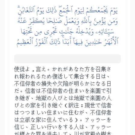
يَوۡمَ يَجۡمَعُكُمۡ لِيَوۡمِ ٱلۡجَمۡعِۖ ذَٰلِكَ يَوۡمُ ٱلتَّغَابُنِۗ
وَمَن يُؤۡمِنۢ بِٱللَّهِ وَيَعۡمَلۡ صَٰلِحٗا يُكَفِّرۡ عَنۡهُ
سَيِّـَٔاتِهِۦ وَيُدۡخِلۡهُ جَنَّٰتٖ تَجۡرِي مِن تَحۡتِهَا
ٱلۡأَنۡهَٰرُ خَٰلِدِينَ فِيهَآ أَبَدٗاۚ ذَٰلِكَ ٱلۡفَوۡزُ ٱلۡعَظِيمُ
使徒よ，言え。かれがあなた方を召集さ
れ報われるため復活して集合する日は、
不信仰者の損失や欠陥が明らかになる日
だ。信者は不信仰者の住まいを楽園で引
き継ぎ、地獄の人びとは地獄で楽園の人
びとの家を引き継ぐ（訳注：現世で信者
はつつましい住まいに住むが、不信仰者
は立派な家に住んでいる）。アッラーを
信じ、正しい行いをする人は、アッラー
が様々な罪を消去して、川が宮殿や樹木