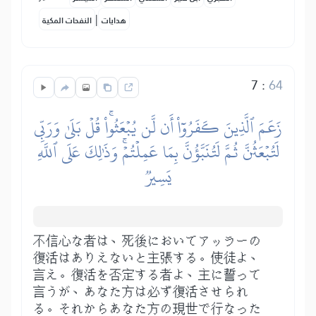
|
هدايات
النفحات المكية
7
:
64
زَعَمَ ٱلَّذِينَ كَفَرُوٓاْ أَن لَّن يُبۡعَثُواْۚ قُلۡ بَلَىٰ وَرَبِّي
لَتُبۡعَثُنَّ ثُمَّ لَتُنَبَّؤُنَّ بِمَا عَمِلۡتُمۡۚ وَذَٰلِكَ عَلَى ٱللَّهِ
يَسِيرٞ
不信心な者は、死後においてアッラーの
復活はありえないと主張する。使徒よ、
言え。復活を否定する者よ、主に誓って
言うが、あなた方は必ず復活させられ
る。それからあなた方の現世で行なった