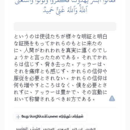
ٱللَّهُۚ وَٱللَّهُ غَنِيٌّ حَمِيدٞ
というのは使徒たちが様々な明証と明白
な証拠をもってかれらのもとに来たの
に、人間がわれわれを真実に導くのでし
ょうかと言ったためである。それでかれ
らは信じず、背き去った。アッラーは、
それを痛痒とも感じず、かれらの信仰や
服従を必要とされない。かれらの信仰は
何も増やすところはなく、僕を必要とさ
れずに、アッラーは豊かで、その言動に
おいて称賛されるべきお方である。
வேறு மொழிபெயர்ப்புகளை எடுத்துப் பார்த்தல்
التفاسير:
الطبري
ابن كثير
السعدي
المختصر
المُيسَّر