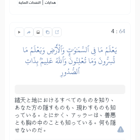
|
هدايات
النفحات المكية
4
:
64
يَعۡلَمُ مَا فِي ٱلسَّمَٰوَٰتِ وَٱلۡأَرۡضِ وَيَعۡلَمُ مَا
تُسِرُّونَ وَمَا تُعۡلِنُونَۚ وَٱللَّهُ عَلِيمُۢ بِذَاتِ
ٱلصُّدُورِ
諸天と地におけるすべてのものを知り、
あなた方の隠すものも、現わすものも知
っている。とにかく、アッラーは、善悪
とも胸の中のことも知っている。何も隠
せないのだ。