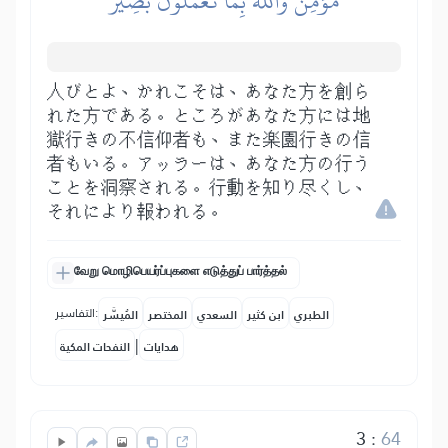
مُّؤۡمِنٞۚ وَٱللَّهُ بِمَا تَعۡمَلُونَ بَصِيرٌ
人びとよ、かれこそは、あなた方を創ら
れた方である。ところがあなた方には地
獄行きの不信仰者も、また楽園行きの信
者もいる。アッラーは、あなた方の行う
ことを洞察される。行動を知り尽くし、
それにより報われる。
வேறு மொழிபெயர்ப்புகளை எடுத்துப் பார்த்தல்
التفاسير:
الطبري
ابن كثير
السعدي
المختصر
المُيسَّر
|
هدايات
النفحات المكية
3
:
64