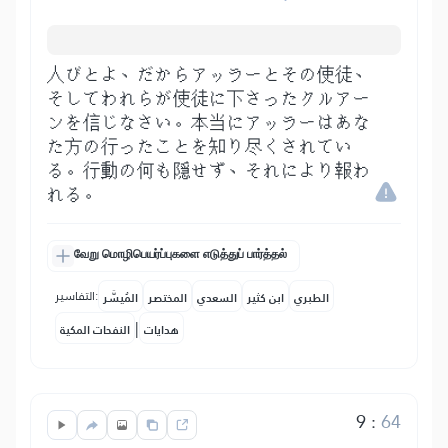
人びとよ、だからアッラーとその使徒、
そしてわれらが使徒に下さったクルアー
ンを信じなさい。本当にアッラーはあな
た方の行ったことを知り尽くされてい
る。行動の何も隠せず、それにより報わ
れる。
வேறு மொழிபெயர்ப்புகளை எடுத்துப் பார்த்தல்
التفاسير:
الطبري
ابن كثير
السعدي
المختصر
المُيسَّر
|
هدايات
النفحات المكية
9
:
64