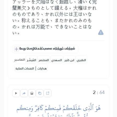
アッラーを欠陥はなく超越し、清い（完
璧無欠）ものとして讃える。大権はかれ
のものであり、かれ以外には王はいな
い。称えることも、またかれのみのも
の。かれは万能で、できないことはな
い。
வேறு மொழிபெயர்ப்புகளை எடுத்துப் பார்த்தல்
التفاسير:
الطبري
ابن كثير
السعدي
المختصر
المُيسَّر
|
هدايات
النفحات المكية
2
:
64
هُوَ ٱلَّذِي خَلَقَكُمۡ فَمِنكُمۡ كَافِرٞ وَمِنكُم