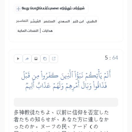
வேறு மொழிபெயர்ப்புகளை எடுத்துப் பார்த்தல்
التفاسير:
الطبري
ابن كثير
السعدي
المختصر
المُيسَّر
|
هدايات
النفحات المكية
5
:
64
أَلَمۡ يَأۡتِكُمۡ نَبَؤُاْ ٱلَّذِينَ كَفَرُواْ مِن قَبۡلُ
فَذَاقُواْ وَبَالَ أَمۡرِهِمۡ وَلَهُمۡ عَذَابٌ أَلِيمٞ
多神教徒たちよ、以前に信仰を否定した
者たちの知らせが、あなた方に達しなか
ったのか。ヌーフの民、アード（の