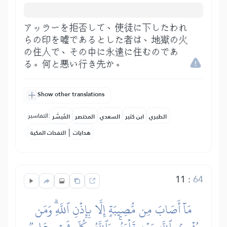
アッラーを拒否して、使徒に下したわれ
らの印を嘘であるとした者は、地獄の火
の住人で、その中に永遠に住むのであ
る。何と悪い行き先か。
Show other translations
التفاسير:
الطبري
ابن كثير
السعدي
المختصر
المُيسَّر
|
هدايات
النفحات المكية
11
:
64
مَآ أَصَابَ مِن مُّصِيبَةٍ إِلَّا بِإِذۡنِ ٱللَّهِۗ وَمَن