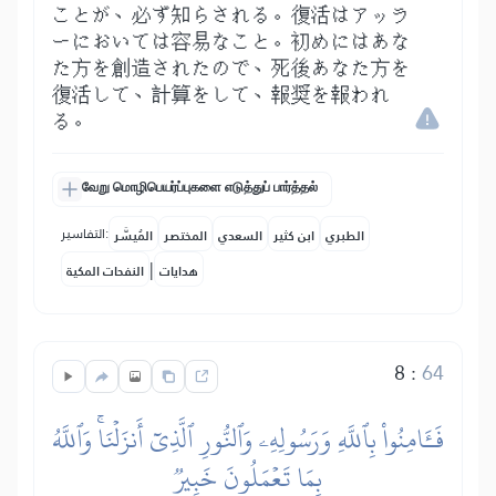
ことが、必ず知らされる。復活はアッラ
ーにおいては容易なこと。初めにはあな
た方を創造されたので、死後あなた方を
復活して、計算をして、報奨を報われ
る。
வேறு மொழிபெயர்ப்புகளை எடுத்துப் பார்த்தல்
التفاسير:
الطبري
ابن كثير
السعدي
المختصر
المُيسَّر
|
هدايات
النفحات المكية
8
:
64
فَـَٔامِنُواْ بِٱللَّهِ وَرَسُولِهِۦ وَٱلنُّورِ ٱلَّذِيٓ أَنزَلۡنَاۚ وَٱللَّهُ
بِمَا تَعۡمَلُونَ خَبِيرٞ