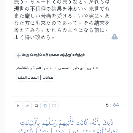
民）、サムード（の民）など、かれらは
現世の不信仰の結果を味わい、来世でも
また厳しい苦痛を受ける。いや実に、あ
なた方にも来たのであって、その結末を
考えてみろ。かれらのようになる前に、
よく悔い改めろ。
வேறு மொழிபெயர்ப்புகளை எடுத்துப் பார்த்தல்
التفاسير:
الطبري
ابن كثير
السعدي
المختصر
المُيسَّر
|
هدايات
النفحات المكية
6
:
64
ذَٰلِكَ بِأَنَّهُۥ كَانَت تَّأۡتِيهِمۡ رُسُلُهُم بِٱلۡبَيِّنَٰتِ
فَقَالُوٓاْ أَبَشَرٞ يَهۡدُونَنَا فَكَفَرُواْ وَتَوَلَّواْۖ وَّٱسۡتَغۡنَى