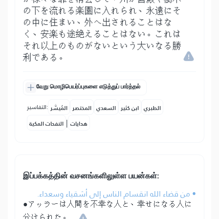
の下を流れる楽園に入れられ、永遠にそ
の中に住まい、外へ出されることはな
く、安楽も途絶えることはない。これは
それ以上のものがないという大いなる勝
利である。
வேறு மொழிபெயர்ப்புகளை எடுத்துப் பார்த்தல்
التفاسير:
الطبري
ابن كثير
السعدي
المختصر
المُيسَّر
|
هدايات
النفحات المكية
இப்பக்கத்தின் வசனங்களிலுள்ள பயன்கள்:
• من قضاء الله انقسام الناس إلى أشقياء وسعداء.
●アッラーは人間を不幸な人と、幸せになる人に
分けられた。