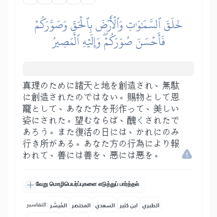
خَلَقَ ٱلسَّمَٰوَٰتِ وَٱلۡأَرۡضَ بِٱلۡحَقِّ وَصَوَّرَكُمۡ
فَأَحۡسَنَ صُوَرَكُمۡۖ وَإِلَيۡهِ ٱلۡمَصِيرُ
真理のために諸天と地を創造され、無駄
に創造されたのではない。賜物として恩
寵として、あなた方を形作って、美しい
姿にされた。望むならば、醜くされたで
あろう。また復活の日には、かれにのみ
行き所がある。あなた方の行為により報
われて、善には善を、悪には悪を。
வேறு மொழிபெயர்ப்புகளை எடுத்துப் பார்த்தல்
التفاسير:
الطبري
ابن كثير
السعدي
المختصر
المُيسَّر