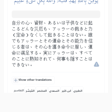
يُؤۡمِنۢ بِٱللَّهِ يَهۡدِ قَلۡبَهُۥۚ وَٱللَّهُ بِكُلِّ شَيۡءٍ عَلِيمٞ
自分の心、資財、あるいは子供などに起
こるどんな災厄も、アッラーの裁きと力
（定命）なくして起きることはない。誰
でもアッラーとその運命とその能力を信
じる者は、その心を導き命令に服し、運
命に満足する。実にアッラーは、すべて
のことに熟知されて、何事も隠すことは
できない。
Show other translations
التفاسير:
الطبري
ابن كثير
السعدي
المختصر
المُيسَّر
|
هدايات
النفحات المكية