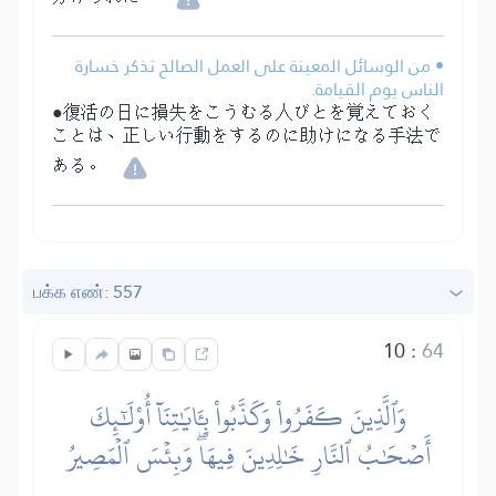
• من الوسائل المعينة على العمل الصالح تذكر خسارة
الناس يوم القيامة.
●復活の日に損失をこうむる人びとを覚えておく
ことは、正しい行動をするのに助けになる手法で
ある。
பக்க எண்: 557
10
:
64
وَٱلَّذِينَ كَفَرُواْ وَكَذَّبُواْ بِـَٔايَٰتِنَآ أُوْلَٰٓئِكَ
أَصۡحَٰبُ ٱلنَّارِ خَٰلِدِينَ فِيهَاۖ وَبِئۡسَ ٱلۡمَصِيرُ