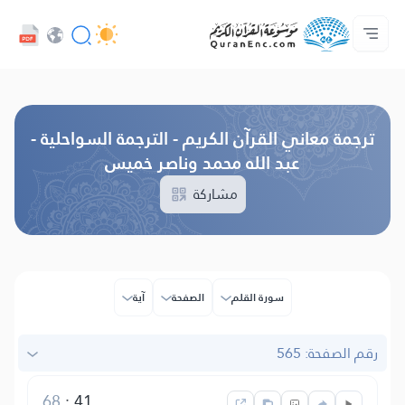
اللغة
الرئيسية
الصوتيات
تواصل معنا
حول المشروع
فهرس التراجم
خدمات المطورين - API
تصفح النسخة القديمة
ترجمة معاني القرآن الكريم - الترجمة السواحلية -
عبد الله محمد وناصر خميس
مشاركة
سورة القلم
الصفحة
آية
رقم الصفحة: 565
68
:
41