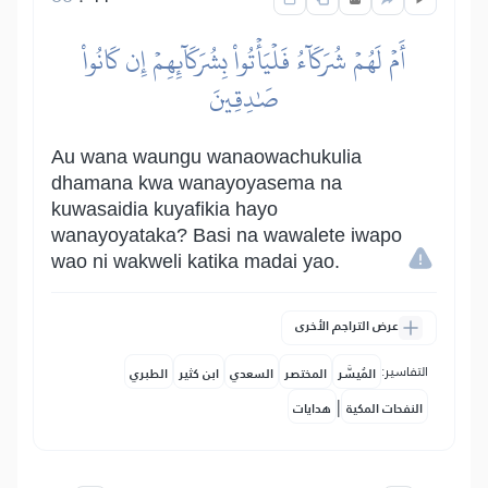
أَمۡ لَهُمۡ شُرَكَآءُ فَلۡيَأۡتُواْ بِشُرَكَآئِهِمۡ إِن كَانُواْ
صَٰدِقِينَ
Au wana waungu wanaowachukulia
dhamana kwa wanayoyasema na
kuwasaidia kuyafikia hayo
wanayoyataka? Basi na wawalete iwapo
wao ni wakweli katika madai yao.
عرض التراجم الأخرى
التفاسير:
المُيسَّر
المختصر
السعدي
ابن كثير
الطبري
|
النفحات المكية
هدايات