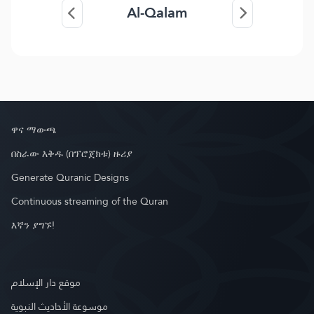
Al-Qalam
ዋና ማውጫ
በስራው እቅዱ (በፕሮጀክቱ) ዙሪያ
Generate Quranic Designs
Continuous streaming of the Quran
እኛን ያግኙ!
موقع دار الإسلام
موسوعة الأحاديث النبوية