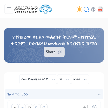
ዋና ማውጫ
የትርጉሞች ማውጫ
Audio
የአዘማኞች አገልግሎቶች - API
በስራው እቅዱ (በፕሮጀክቱ) ዙሪያ
እኛን ያግኙ!
ቋንቋ
Browse Old Version
የተከበረው ቁርአን መልዕክተ ትርጉም - የስዋሂሊ
ትርጉም - በዐብደላህ ሙሐመድ እና በናስር ኸሚስ
Share
ሱራ (ምዕራፍ) አል ቀለም
ገፅ
አንቀፅ
ገፅ ቁጥር: 565
41
:
68