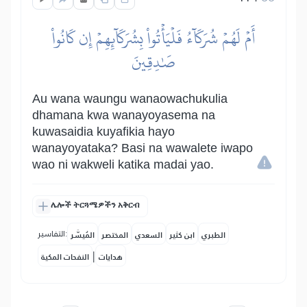
أَمۡ لَهُمۡ شُرَكَآءُ فَلۡيَأۡتُواْ بِشُرَكَآئِهِمۡ إِن كَانُواْ
صَٰدِقِينَ
Au wana waungu wanaowachukulia
dhamana kwa wanayoyasema na
kuwasaidia kuyafikia hayo
wanayoyataka? Basi na wawalete iwapo
wao ni wakweli katika madai yao.
ሌሎች ትርጓሜዎችን አቅርብ
التفاسير:
الطبري
ابن كثير
السعدي
المختصر
المُيسَّر
|
هدايات
النفحات المكية