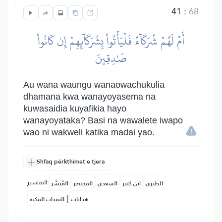
41
:
68
أَمۡ لَهُمۡ شُرَكَآءُ فَلۡيَأۡتُواْ بِشُرَكَآئِهِمۡ إِن كَانُواْ
صَٰدِقِينَ
Au wana waungu wanaowachukulia
dhamana kwa wanayoyasema na
kuwasaidia kuyafikia hayo
wanayoyataka? Basi na wawalete iwapo
wao ni wakweli katika madai yao.
Shfaq përkthimet e tjera
التفاسير:
الطبري
ابن كثير
السعدي
المختصر
المُيسَّر
|
هدايات
النفحات المكية