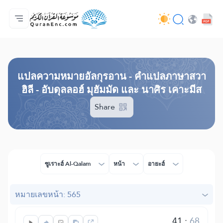
หน้าหลัก
สารบัญ​คำแปล
Audio
บริการสำหรับนักพัฒนา - API
เกี่ยวกับโครงการ
ติดต่อเรา
ภาษา
Browse Old Version
แปล​ความหมาย​อัลกุรอาน​ - คำแปลภาษาสวา
ฮิลี - อับดุลลอฮ์ มุฮัมมัด และ นาศิร เคาะมีส
Share
ซูเราะฮ์ Al-Qalam
หน้า
อายะฮ์
หมายเลขหน้า: 565
41
:
68