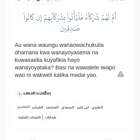
أَمۡ لَهُمۡ شُرَكَآءُ فَلۡيَأۡتُواْ بِشُرَكَآئِهِمۡ إِن كَانُواْ
صَٰدِقِينَ
Au wana waungu wanaowachukulia
dhamana kwa wanayoyasema na
kuwasaidia kuyafikia hayo
wanayoyataka? Basi na wawalete iwapo
wao ni wakweli katika madai yao.
แสดงคำแปลอื่นๆ
التفاسير:
الطبري
ابن كثير
السعدي
المختصر
المُيسَّر
|
هدايات
النفحات المكية