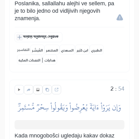
Poslanika, sallallahu alejhi ve sellem, pa
je to bilo jedno od vidljivih njegovih
znamenja.
অন্যান্য অনুবাদসমূহ দেখুৱাওক
التفاسير:
الطبري
ابن كثير
السعدي
المختصر
المُيسَّر
|
هدايات
النفحات المكية
2
:
54
وَإِن يَرَوۡاْ ءَايَةٗ يُعۡرِضُواْ وَيَقُولُواْ سِحۡرٞ مُّسۡتَمِرّٞ
Kada mnogobošci ugledaju kakav dokaz