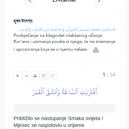
ছুৰাৰ উদ্দেশ্য:
التذكير بنعمة تيسير القرآن، وما فيه من الآيات والنذر.
Podsjećanje na blagodat olakšanog učenja
Kur'ana i uzimanja pouka iz njega, te na znamenja
i upozorenja koja se u njemu nalaze.
1
:
54
ٱقۡتَرَبَتِ ٱلسَّاعَةُ وَٱنشَقَّ ٱلۡقَمَرُ
Približilo se nastupanje Smaka svijeta i
Mjesec se raspolovio u vrijeme