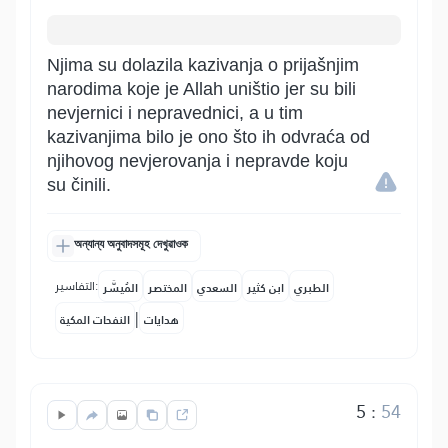
Njima su dolazila kazivanja o prijašnjim
narodima koje je Allah uništio jer su bili
nevjernici i nepravednici, a u tim
kazivanjima bilo je ono što ih odvraća od
njihovog nevjerovanja i nepravde koju
su činili.
অন্যান্য অনুবাদসমূহ দেখুৱাওক
التفاسير:
الطبري
ابن كثير
السعدي
المختصر
المُيسَّر
|
هدايات
النفحات المكية
5
:
54