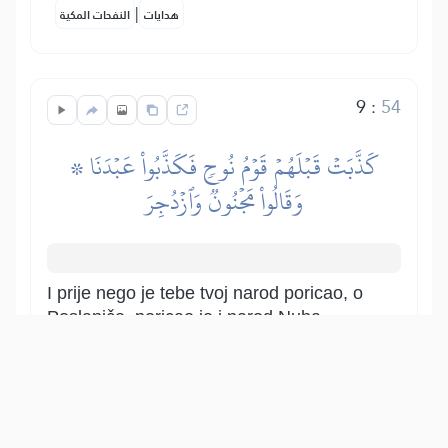
|
هدايات
النفحات المكية
9
:
54
۞ كَذَّبَتۡ قَبۡلَهُمۡ قَوۡمُ نُوحٖ فَكَذَّبُواْ عَبۡدَنَا
وَقَالُواْ مَجۡنُونٞ وَٱزۡدُجِرَ
I prije nego je tebe tvoj narod poricao, o
Poslaniče, poricao je i narod Nuha,
smatrali su ga lašcem kada im je kao
poslanik došao i govorili su da je luđak,
vrijeđali ga, prijeteći mu ako ih ne
prestane pozivati.