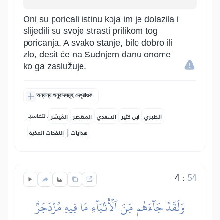
Oni su poricali istinu koja im je dolazila i
slijedili su svoje strasti prilikom tog
poricanja. A svako stanje, bilo dobro ili
zlo, desit će na Sudnjem danu onome
ko ga zaslužuje.
অন্যান্য অনুবাদসমূহ দেখুৱাওক
التفاسير:
الطبري
ابن كثير
السعدي
المختصر
المُيسَّر
|
هدايات
النفحات المكية
4
:
54
وَلَقَدۡ جَآءَهُم مِّنَ ٱلۡأَنۢبَآءِ مَا فِيهِ مُزۡدَجَرٌ