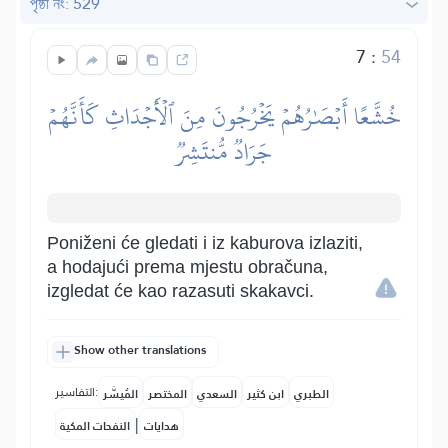
পৃষ্ঠা নং: 529
7
:
54
خُشَّعًا أَبۡصَٰرُهُمۡ يَخۡرُجُونَ مِنَ ٱلۡأَجۡدَاثِ كَأَنَّهُمۡ
جَرَادٞ مُّنتَشِرٞ
Poniženi će gledati i iz kaburova izlaziti,
a hodajući prema mjestu obračuna,
izgledat će kao razasuti skakavci.
Show other translations
التفاسير:
الطبري
ابن كثير
السعدي
المختصر
المُيسَّر
|
هدايات
النفحات المكية