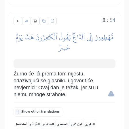
8
:
54
مُّهۡطِعِينَ إِلَى ٱلدَّاعِۖ يَقُولُ ٱلۡكَٰفِرُونَ هَٰذَا يَوۡمٌ
عَسِرٞ
Žurno će ići prema tom mjestu,
odazivajući se glasniku i govorit će
nevjernici: Ovaj dan je težak, jer su u
njemu mnoge strahote.
Show other translations
التفاسير:
الطبري
ابن كثير
السعدي
المختصر
المُيسَّر