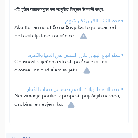
এই পৃষ্ঠাৰ আয়াতসমূহৰ পৰা সংগৃহীত কিছুমান উপকাৰী তথ্য:
• عدم التأثر بالقرآن نذير شؤم.
Ako Kur'an ne utiče na čovjeka, to je jedan od
pokazatelja loše konačnice.
• خطر اتباع الهوى على النفس في الدنيا والآخرة.
Opasnost slijeđenja strasti po čovjeka i na
ovome i na budućem svijetu.
• عدم الاتعاظ بهلاك الأمم صفة من صفات الكفار.
Neuzimanje pouke iz propasti prijašnjih naroda,
osobina je nevjernika.