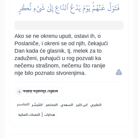
فَتَوَلَّ عَنۡهُمۡۘ يَوۡمَ يَدۡعُ ٱلدَّاعِ إِلَىٰ شَيۡءٖ نُّكُرٍ
Ako se ne okrenu uputi, ostavi ih, o
Poslaniče, i okreni se od njih, čekajući
Dan kada će glasnik, tj. melek za to
zaduženi, puhajući u rog pozvati ka
nečemu strašnom, nečemu što ranije
nije bilo poznato stvorenjima.
অন্যান্য অনুবাদসমূহ দেখুৱাওক
التفاسير:
الطبري
ابن كثير
السعدي
المختصر
المُيسَّر
|
هدايات
النفحات المكية