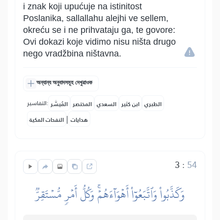
i znak koji upućuje na istinitost
Poslanika, sallallahu alejhi ve sellem,
okreću se i ne prihvataju ga, te govore:
Ovi dokazi koje vidimo nisu ništa drugo
nego vradžbina ništavna.
অন্যান্য অনুবাদসমূহ দেখুৱাওক
التفاسير:
الطبري
ابن كثير
السعدي
المختصر
المُيسَّر
|
هدايات
النفحات المكية
3
:
54
وَكَذَّبُواْ وَٱتَّبَعُوٓاْ أَهۡوَآءَهُمۡۚ وَكُلُّ أَمۡرٖ مُّسۡتَقِرّٞ