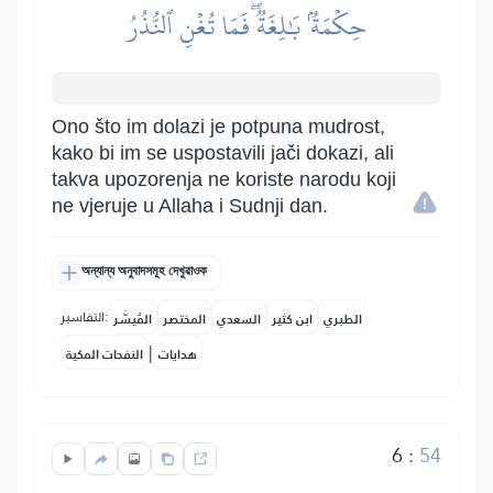
حِكۡمَةُۢ بَٰلِغَةٞۖ فَمَا تُغۡنِ ٱلنُّذُرُ
Ono što im dolazi je potpuna mudrost,
kako bi im se uspostavili jači dokazi, ali
takva upozorenja ne koriste narodu koji
ne vjeruje u Allaha i Sudnji dan.
অন্যান্য অনুবাদসমূহ দেখুৱাওক
التفاسير:
الطبري
ابن كثير
السعدي
المختصر
المُيسَّر
|
هدايات
النفحات المكية
6
:
54